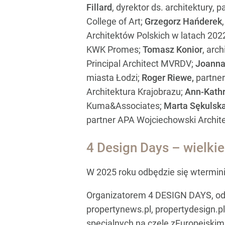
Fillard
, dyrektor ds. architektury, 
College of Art;
Grzegorz Hańderek
Architektów Polskich w latach 202
KWK Promes;
Tomasz Konior
, arch
Principal Architect MVRDV;
Joanna
miasta Łodzi;
Roger Riewe,
partner
Architektura Krajobrazu;
Ann-Kathr
Kuma&Associates;
Marta Sękulsk
partner APA Wojciechowski Archite
4 Design Days – wielkie
W 2025 roku odbędzie się wtermi
Organizatorem 4 DESIGN DAYS, od p
propertynews.pl, propertydesign.pl
specjalnych na czele zEuropejsk