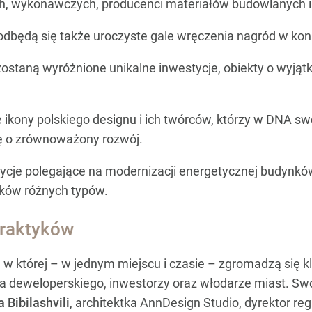
h, wykonawczych, producenci materiałów budowlanych i t
, odbędą się także uroczyste gale wręczenia nagród w k
staną wyróżnione unikalne inwestycje, obiekty o wyjątko
ikony polskiego designu i ich twórców, którzy w DNA sw
ę o zrównoważony rozwój.
ycje polegające na modernizacji energetycznej budynków
ków różnych typów.
praktyków
 w której – w jednym miejscu i czasie – zgromadzą się k
ra deweloperskiego, inwestorzy oraz włodarze miast. Swój
 Bibilashvili
, architektka AnnDesign Studio, dyrektor r