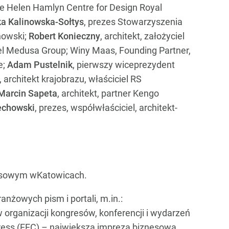
the Helen Hamlyn Centre for Design Royal
a Kalinowska-Sołtys
, prezes Stowarzyszenia
howski;
Robert Konieczny
, architekt, założyciel
iel Medusa Group; Winy Maas, Founding Partner,
e;
Adam Pustelnik
, pierwszy wiceprezydent
, architekt krajobrazu, właściciel RS
Marcin Sapeta
, architekt, partner Kengo
echowski
, prezes, współwłaściciel, architekt-
resowym wKatowicach.
nżowych pism i portali, m.in.:
w organizacji kongresów, konferencji i wydarzeń
ess (EEC) – największą imprezą biznesową