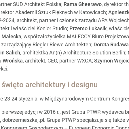
partner SUD Architekt Polska;
Rama Gheerawo
, dyrektor 
, rektor Akademii Sztuk Pięknych w Katowicach;
Agnieszk
2-2024, architekt, partner i członek zarządu APA Wojciec
itekt i właściciel Konior Studio;
Przemo Łukasik
, właścic
 Małecka
, współzałożycielka MAŁECCY Biuro Projektow
 zarządzający Riegler Riewe Architekten;
Dorota Rudawa
in Salich
, architektka An(n) Architecture Solution Berlin;
a-Wrońska
, architekt, CEO, partner WXCA;
Szymon Wojci
kci.
 święto architektury i designu
nie 23-24 stycznia, w Międzynarodowym Centrum Kong
ierwszej edycji w 2016 r., jest Grupa PTWP, wydawca bra
, dobrzemieszkaj.pl. Grupa PTWP specjalizuje się także 
im Kongresem Gospodarczym – European Economic Congr