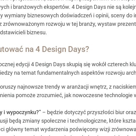
ych i branżowych ekspertów. 4 Design Days nie są kole
rmy wymiany biznesowych doświadczeń i opinii, sceny do
 zrównoważonym rozwoju w tej branży, wystaw prezentuj
dstawicieli biznesu.
tować na 4 Design Days?
cznej edycji 4 Design Days skupią się wokół czterech 
edzy na temat fundamentalnych aspektów rozwoju archi
oruszy najnowsze trendy w aranżacji wnętrz, z naciskie
gadnienia pomoże zrozumieć, jak nowoczesne technologie 
y i wypoczynku?”
– będzie dotyczyć przyszłości biur oraz
usji będą zmiany społeczne i technologiczne, które kszta
eci główny temat wydarzenia poświęcony wizji zrównowa