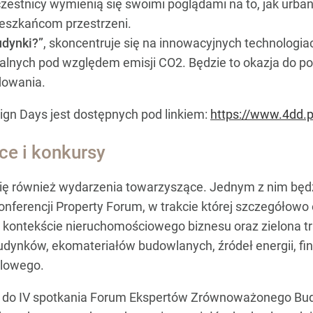
czestnicy wymienią się swoimi poglądami na to, jak urban
ieszkańcom przestrzeni.
dynki?”
, skoncentruje się na innowacyjnych technologi
alnych pod względem emisji CO2. Będzie to okazja do p
dowania.
sign Days jest dostępnych pod linkiem:
https://www.4dd.p
ce i konkursy
ę również wydarzenia towarzyszące. Jednym z nim będzi
onferencji Property Forum, w trakcie której szczegółow
 kontekście nieruchomościowego biznesu oraz zielona t
ynków, ekomateriałów budowlanych, źródeł energii, fin
glowego.
eż do IV spotkania Forum Ekspertów Zrównoważonego Bu