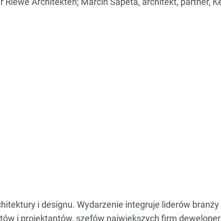
r Riewe Architekten; Marcin Sapeta, architekt, partner, 
rchitektury i designu. Wydarzenie integruje liderów bra
któw i projektantów, szefów największych firm deweloper