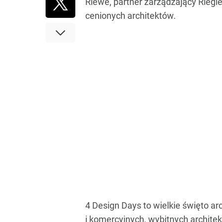
Riewe, partner zarządzający Riegle
cenionych architektów.
4 Design Days to wielkie święto a
i komercyjnych, wybitnych archite