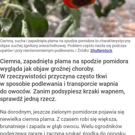
Ciemna, sucha i zapadnięta plama na spodzie pomidora to charakterystyczny
objaw suchej zgnilizny wierzchołkowej. Problem często nasila się podczas
upałów i przy nierównomiernym podlewaniu
/ Źródło:
Shutterstock
Ciemna, zapadnięta plama na spodzie pomidora
wygląda jak objaw groźnej choroby.
W rzeczywistości przyczyna często tkwi
w sposobie podlewania i transporcie wapnia
do owoców. Zanim podsypiesz krzaki wapnem,
sprawdź jedną rzecz.
Na dorodnym, jeszcze zielonym pomidorze pojawia się
niewielka ciemna plama. Z czasem robi się większa,
brunatnieje i zapada w głąb owocu. Wielu ogrodników
podejrzewa zarazę i zaczyna szukać środka do oprysku.