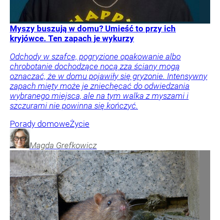
Myszy buszują w domu? Umieść to przy ich
kryjówce. Ten zapach je wykurzy
Odchody w szafce, pogryzione opakowanie albo
chrobotanie dochodzące nocą zza ściany mogą
oznaczać, że w domu pojawiły się gryzonie. Intensywny
zapach mięty może je zniechęcać do odwiedzania
wybranego miejsca, ale na tym walka z myszami i
szczurami nie powinna się kończyć.
Porady domowe
Życie
Magda
Grefkowicz