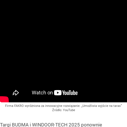
Firma FAKRO wyróżniona za innowacyjne rozwiązanie. „Umożliwia wyjście na taras”
Źródło:
YouTube
Targi BUDMA i WINDOOR-TECH 2025 ponownie