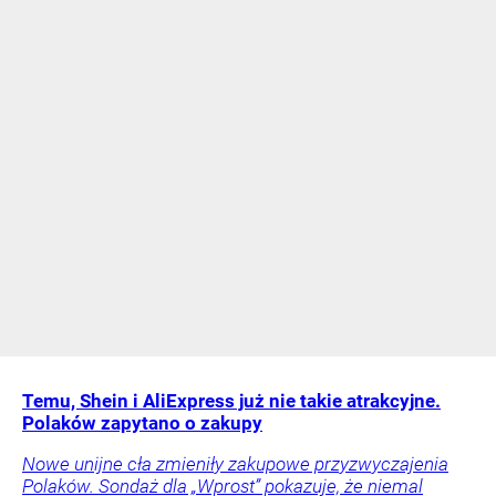
Temu, Shein i AliExpress już nie takie atrakcyjne.
Polaków zapytano o zakupy
Nowe unijne cła zmieniły zakupowe przyzwyczajenia
Polaków. Sondaż dla „Wprost” pokazuje, że niemal