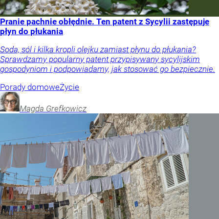
Pranie pachnie obłędnie. Ten patent z Sycylii zastępuje
płyn do płukania
Soda, sól i kilka kropli olejku zamiast płynu do płukania?
Sprawdzamy popularny patent przypisywany sycylijskim
gospodyniom i podpowiadamy, jak stosować go bezpiecznie.
Porady domowe
Życie
Magda
Grefkowicz