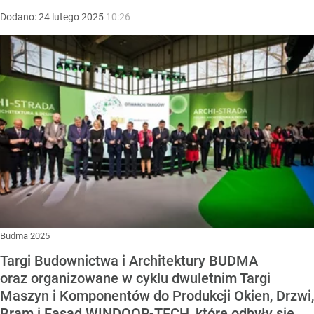
Dodano:
24
lutego
2025
10:26
Budma 2025
Targi Budownictwa i Architektury BUDMA
oraz organizowane w cyklu dwuletnim Targi
Maszyn i Komponentów do Produkcji Okien, Drzwi,
Bram i Fasad WINDOOR-TECH, które odbyły się