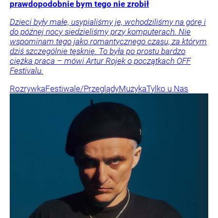
prawdopodobnie bym tego nie zrobił
Dzieci były małe, usypialiśmy je, wchodziliśmy na górę i
do późnej nocy siedzieliśmy przy komputerach. Nie
wspominam tego jako romantycznego czasu, za którym
dziś szczególnie tęsknię. To była po prostu bardzo
ciężka praca – mówi Artur Rojek o początkach OFF
Festivalu.
Rozrywka
Festiwale/Przeglądy
Muzyka
Tylko u Nas