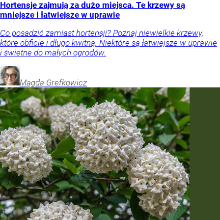
Hortensje zajmują za dużo miejsca. Te krzewy są
mniejsze i łatwiejsze w uprawie
Co posadzić zamiast hortensji? Poznaj niewielkie krzewy,
które obficie i długo kwitną. Niektóre są łatwiejsze w uprawie
i świetne do małych ogrodów.
Magda
Grefkowicz