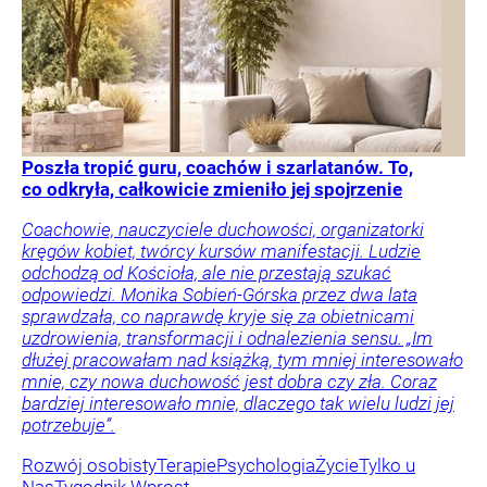
Poszła tropić guru, coachów i szarlatanów. To,
co odkryła, całkowicie zmieniło jej spojrzenie
Coachowie, nauczyciele duchowości, organizatorki
kręgów kobiet, twórcy kursów manifestacji. Ludzie
odchodzą od Kościoła, ale nie przestają szukać
odpowiedzi. Monika Sobień-Górska przez dwa lata
sprawdzała, co naprawdę kryje się za obietnicami
uzdrowienia, transformacji i odnalezienia sensu. „Im
dłużej pracowałam nad książką, tym mniej interesowało
mnie, czy nowa duchowość jest dobra czy zła. Coraz
bardziej interesowało mnie, dlaczego tak wielu ludzi jej
potrzebuje”.
Rozwój osobisty
Terapie
Psychologia
Życie
Tylko u
Nas
Tygodnik Wprost