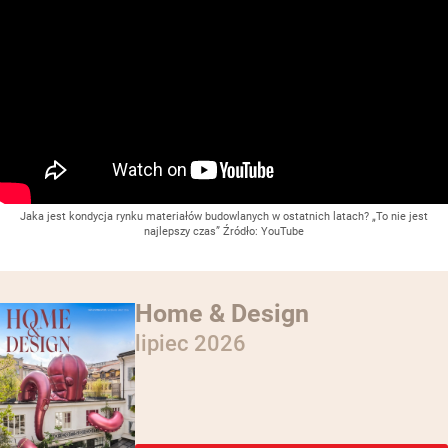
Jaka jest kondycja rynku materiałów budowlanych w ostatnich latach? „To nie jest
najlepszy czas”
Źródło:
YouTube
Home & Design
lipiec 2026