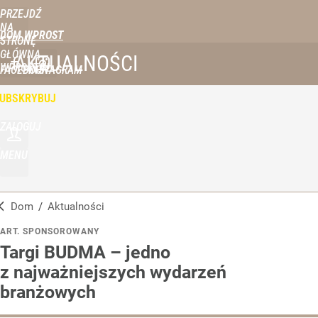
PRZEJDŹ
NA
DOM WPROST
STRONĘ
GŁÓWNĄ
AKTUALNOŚCI
WPROST.PL
FACEBOOK
INSTAGRAM
UBSKRYBUJ
ZALOGUJ
MENU
Dom
/
Aktualności
ART. SPONSOROWANY
Targi BUDMA – jedno
z najważniejszych wydarzeń
branżowych