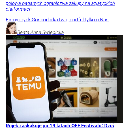
połowa badanych ograniczyła zakupy na azjatyckich
platformach.
Firmy i rynki
Gospodarka
Twój portfel
Tylko u Nas
Beata Anna
Święcicka
Rojek zaskakuje po 19 latach OFF Festivalu: Dziś