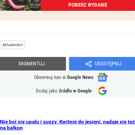
POBIERZ WYDANIE
Aktualności
SKOMENTUJ
UDOSTĘPNIJ
Obserwuj nas
w
Google News
Dodaj jako
źródło w Google
Nie boi się upału i suszy. Kwitnie do jesieni, nadaje się też
na balkon