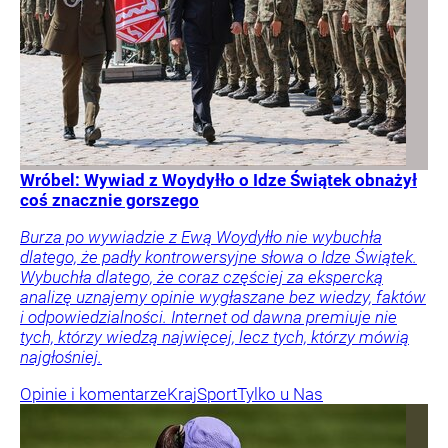
Wróbel: Wywiad z Woydyłło o Idze Świątek obnażył
coś znacznie gorszego
Burza po wywiadzie z Ewą Woydyłło nie wybuchła
dlatego, że padły kontrowersyjne słowa o Idze Świątek.
Wybuchła dlatego, że coraz częściej za ekspercką
analizę uznajemy opinie wygłaszane bez wiedzy, faktów
i odpowiedzialności. Internet od dawna premiuje nie
tych, którzy wiedzą najwięcej, lecz tych, którzy mówią
najgłośniej.
Opinie i komentarze
Kraj
Sport
Tylko u Nas