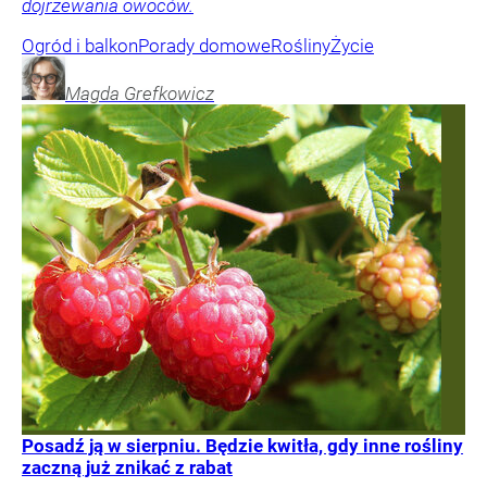
dojrzewania owoców.
Ogród i balkon
Porady domowe
Rośliny
Życie
Magda
Grefkowicz
Posadź ją w sierpniu. Będzie kwitła, gdy inne rośliny
zaczną już znikać z rabat