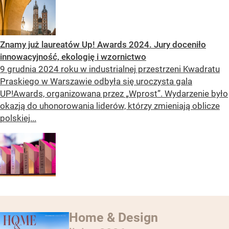
Znamy już laureatów Up! Awards 2024. Jury doceniło
innowacyjność, ekologię i wzornictwo
9 grudnia 2024 roku w industrialnej przestrzeni Kwadratu
Praskiego w Warszawie odbyła się uroczysta gala
UP!Awards, organizowana przez „Wprost”. Wydarzenie było
okazją do uhonorowania liderów, którzy zmieniają oblicze
polskiej...
Home & Design