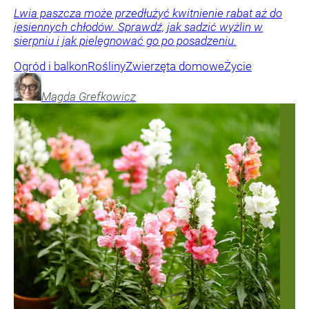
Lwia paszcza może przedłużyć kwitnienie rabat aż do
jesiennych chłodów. Sprawdź, jak sadzić wyżlin w
sierpniu i jak pielęgnować go po posadzeniu.
Ogród i balkon
Rośliny
Zwierzęta domowe
Życie
Magda
Grefkowicz