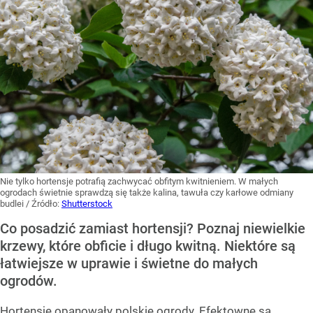
Nie tylko hortensje potrafią zachwycać obfitym kwitnieniem. W małych
ogrodach świetnie sprawdzą się także kalina, tawuła czy karłowe odmiany
budlei
/ Źródło:
Shutterstock
Co posadzić zamiast hortensji? Poznaj niewielkie
krzewy, które obficie i długo kwitną. Niektóre są
łatwiejsze w uprawie i świetne do małych
ogrodów.
Hortensje opanowały polskie ogrody. Efektowne są