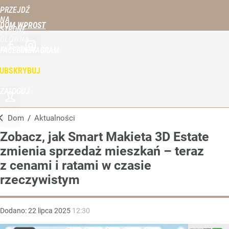
PRZEJDŹ
NA
DOM WPROST
STRONĘ
GŁÓWNĄ
WPROST.PL
FACEBOOK
INSTAGRAM
UBSKRYBUJ
ZALOGUJ
MENU
Dom
/
Aktualności
Zobacz, jak Smart Makieta 3D Estate
zmienia sprzedaż mieszkań – teraz
z cenami i ratami w czasie
rzeczywistym
Dodano:
22
lipca
2025
12:30