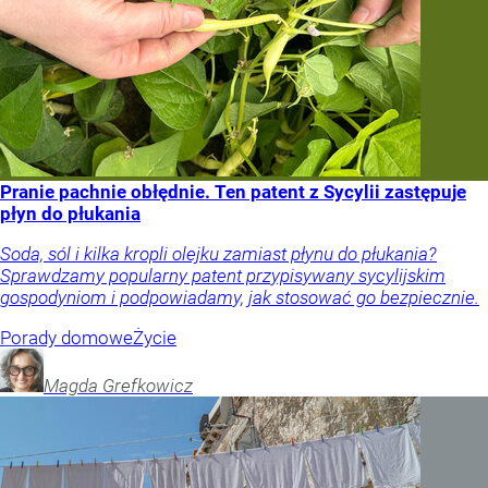
Pranie pachnie obłędnie. Ten patent z Sycylii zastępuje
płyn do płukania
Soda, sól i kilka kropli olejku zamiast płynu do płukania?
Sprawdzamy popularny patent przypisywany sycylijskim
gospodyniom i podpowiadamy, jak stosować go bezpiecznie.
Porady domowe
Życie
Magda
Grefkowicz