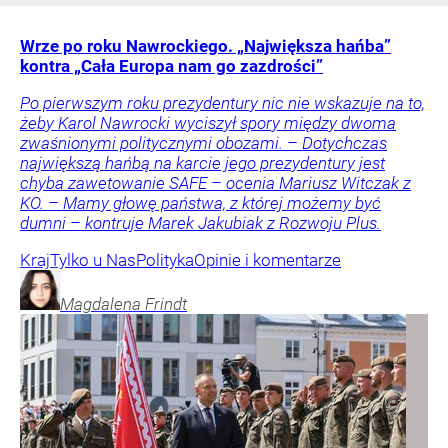
Wrze po roku Nawrockiego. „Największa hańba”
kontra „Cała Europa nam go zazdrości”
Po pierwszym roku prezydentury nic nie wskazuje na to,
żeby Karol Nawrocki wyciszył spory między dwoma
zwaśnionymi politycznymi obozami. – Dotychczas
największą hańbą na karcie jego prezydentury jest
chyba zawetowanie SAFE – ocenia Mariusz Witczak z
KO. – Mamy głowę państwa, z której możemy być
dumni – kontruje Marek Jakubiak z Rozwoju Plus.
Kraj
Tylko u Nas
Polityka
Opinie i komentarze
Magdalena
Frindt