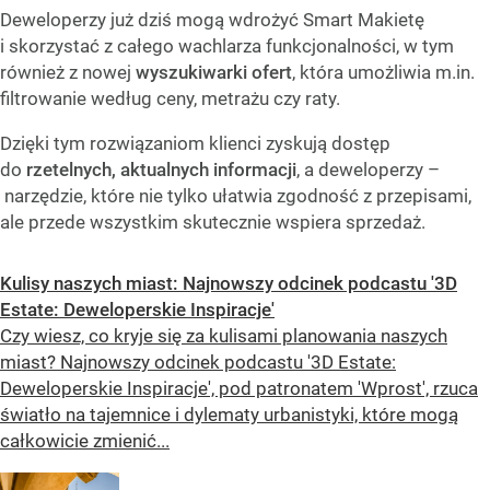
Deweloperzy już dziś mogą wdrożyć Smart Makietę
i skorzystać z całego wachlarza funkcjonalności, w tym
również z nowej
wyszukiwarki ofert
, która umożliwia m.in.
filtrowanie według ceny, metrażu czy raty.
Dzięki tym rozwiązaniom klienci zyskują dostęp
do
rzetelnych, aktualnych informacji
, a deweloperzy –
narzędzie, które nie tylko ułatwia zgodność z przepisami,
ale przede wszystkim skutecznie wspiera sprzedaż.
Kulisy naszych miast: Najnowszy odcinek podcastu '3D
Estate: Deweloperskie Inspiracje'
Czy wiesz, co kryje się za kulisami planowania naszych
miast? Najnowszy odcinek podcastu '3D Estate:
Deweloperskie Inspiracje', pod patronatem 'Wprost', rzuca
światło na tajemnice i dylematy urbanistyki, które mogą
całkowicie zmienić...