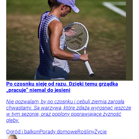
Po czosnku sieję od razu. Dzięki temu grządka
„pracuje” niemal do jesieni
Nie pozwalam, by po czosnku i cebuli ziemia zarosła
chwastami. Są warzywa, które zdążą wyrosnąć jeszcze
w tym sezonie, oraz poplony poprawiające żyzność
gleby.
Ogród i balkon
Porady domowe
Rośliny
Życie