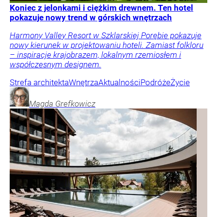
Koniec z jelonkami i ciężkim drewnem. Ten hotel
pokazuje nowy trend w górskich wnętrzach
Harmony Valley Resort w Szklarskiej Porębie pokazuje
nowy kierunek w projektowaniu hoteli. Zamiast folkloru
– inspiracje krajobrazem, lokalnym rzemiosłem i
współczesnym designem.
Strefa architekta
Wnętrza
Aktualności
Podróże
Życie
Magda
Grefkowicz