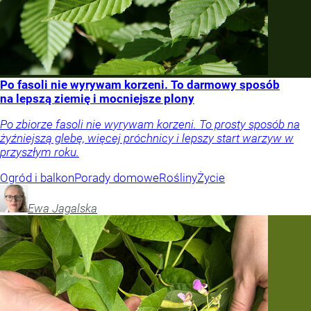
Po fasoli nie wyrywam korzeni. To darmowy sposób
na lepszą ziemię i mocniejsze plony
Po zbiorze fasoli nie wyrywam korzeni. To prosty sposób na
żyźniejszą glebę, więcej próchnicy i lepszy start warzyw w
przyszłym roku.
Ogród i balkon
Porady domowe
Rośliny
Życie
Ewa
Jagalska