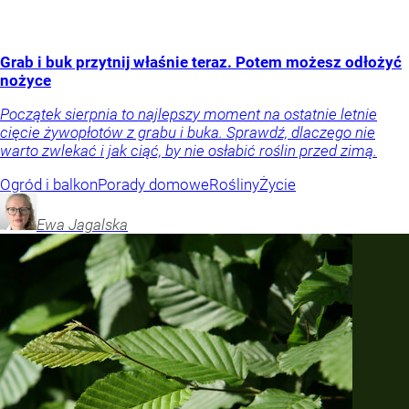
Grab i buk przytnij właśnie teraz. Potem możesz odłożyć
nożyce
Początek sierpnia to najlepszy moment na ostatnie letnie
cięcie żywopłotów z grabu i buka. Sprawdź, dlaczego nie
warto zwlekać i jak ciąć, by nie osłabić roślin przed zimą.
Ogród i balkon
Porady domowe
Rośliny
Życie
Ewa
Jagalska