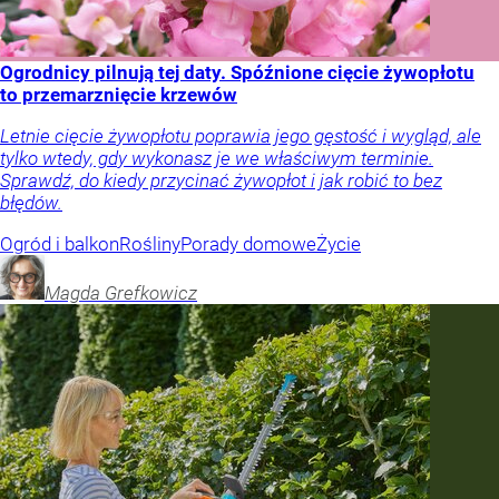
Ogrodnicy pilnują tej daty. Spóźnione cięcie żywopłotu
to przemarznięcie krzewów
Letnie cięcie żywopłotu poprawia jego gęstość i wygląd, ale
tylko wtedy, gdy wykonasz je we właściwym terminie.
Sprawdź, do kiedy przycinać żywopłot i jak robić to bez
błędów.
Ogród i balkon
Rośliny
Porady domowe
Życie
Magda
Grefkowicz