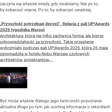
zaczyna się właśnie wtedy, gdy zwalniamy. Nie po to,
by zobaczyć więcej. Po to, by zobaczyć uważniej.
„Przyszłość potrzebuje decyzji”. Relacja z gali UP!Awards
2026 tygodnika Wprost
Architektura, która nie tylko zachwyca formą, ale bierze
odpowiedzialność za przyszłość. Takie przesłanie
wybrzmiało podczas gali UP!Awards 2026, która 26 maja
zgromadziła w hotelu Nobu Warsaw czołowych
architektów, projektantów,...
Być może właśnie dlatego jego twórczość pozostanie
aktualna długo po tym, jak ucichną informacje o rekordach