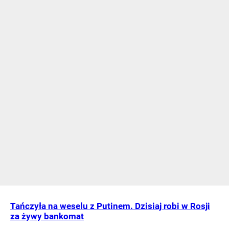
Tańczyła na weselu z Putinem. Dzisiaj robi w Rosji
za żywy bankomat