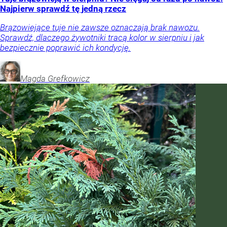
Najpierw sprawdź tę jedną rzecz
Brązowiejące tuje nie zawsze oznaczają brak nawozu.
Sprawdź, dlaczego żywotniki tracą kolor w sierpniu i jak
bezpiecznie poprawić ich kondycję.
Magda
Grefkowicz