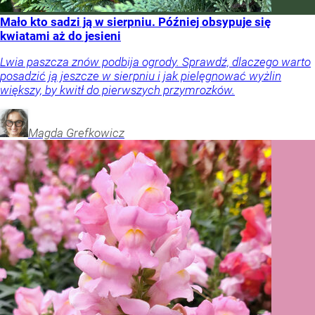
Mało kto sadzi ją w sierpniu. Później obsypuje się
kwiatami aż do jesieni
Lwia paszcza znów podbija ogrody. Sprawdź, dlaczego warto
posadzić ją jeszcze w sierpniu i jak pielęgnować wyżlin
większy, by kwitł do pierwszych przymrozków.
Magda
Grefkowicz