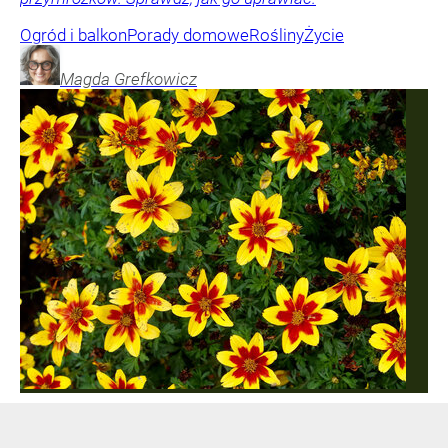
Ogród i balkon
Porady domowe
Rośliny
Życie
Magda
Grefkowicz