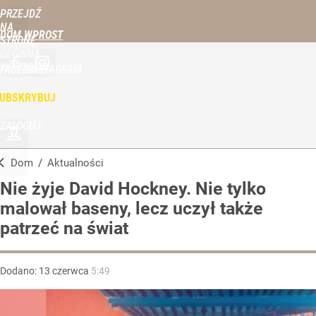
PRZEJDŹ
NA
DOM WPROST
STRONĘ
GŁÓWNĄ
WPROST.PL
FACEBOOK
INSTAGRAM
UBSKRYBUJ
ZALOGUJ
MENU
Dom
/
Aktualności
Nie żyje David Hockney. Nie tylko
malował baseny, lecz uczył także
patrzeć na świat
Dodano:
13
czerwca
5:49