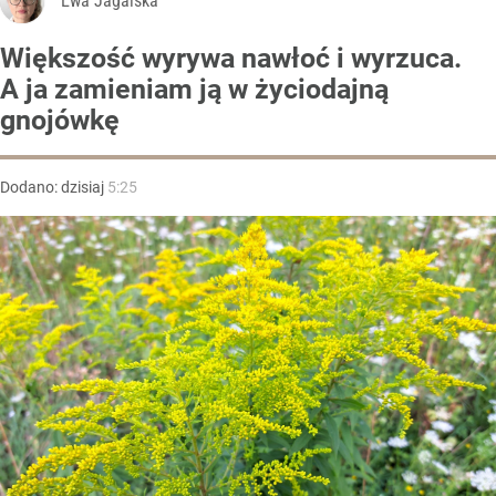
Ewa Jagalska
Większość wyrywa nawłoć i wyrzuca.
A ja zamieniam ją w życiodajną
gnojówkę
Dodano:
dzisiaj
5:25