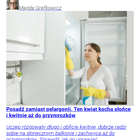
Magda
Grefkowicz
Posadź zamiast pelargonii. Ten kwiat kocha słońce
i kwitnie aż do przymrozków
Uczep rózgowaty długo i obficie kwitnie, dobrze radzi
sobie na słonecznym balkonie i zachwyca aż do
przymrozków. Sprawdź, jak go uprawiać.