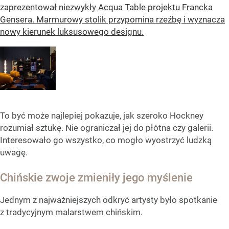
zaprezentował niezwykły Acqua Table projektu Francka
Gensera. Marmurowy stolik przypomina rzeźbę i wyznacza
nowy kierunek luksusowego designu.
To być może najlepiej pokazuje, jak szeroko Hockney
rozumiał sztukę. Nie ograniczał jej do płótna czy galerii.
Interesowało go wszystko, co mogło wyostrzyć ludzką
uwagę.
Chińskie zwoje zmieniły jego myślenie
Jednym z najważniejszych odkryć artysty było spotkanie
z tradycyjnym malarstwem chińskim.