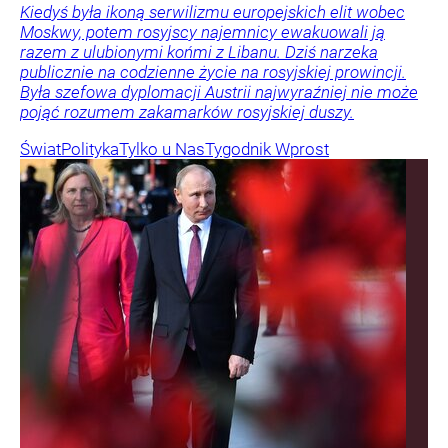
Kiedyś była ikoną serwilizmu europejskich elit wobec
Moskwy, potem rosyjscy najemnicy ewakuowali ją
razem z ulubionymi końmi z Libanu. Dziś narzeka
publicznie na codzienne życie na rosyjskiej prowincji.
Była szefowa dyplomacji Austrii najwyraźniej nie może
pojąć rozumem zakamarków rosyjskiej duszy.
Świat
Polityka
Tylko u Nas
Tygodnik Wprost