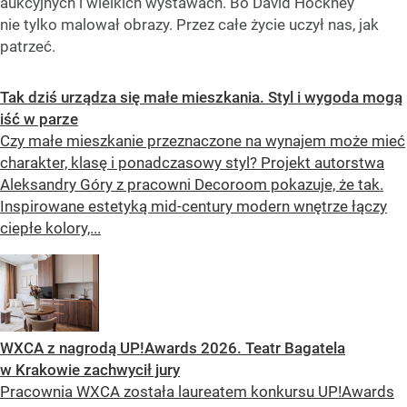
aukcyjnych i wielkich wystawach. Bo David Hockney
nie tylko malował obrazy. Przez całe życie uczył nas, jak
patrzeć.
Tak dziś urządza się małe mieszkania. Styl i wygoda mogą
iść w parze
Czy małe mieszkanie przeznaczone na wynajem może mieć
charakter, klasę i ponadczasowy styl? Projekt autorstwa
Aleksandry Góry z pracowni Decoroom pokazuje, że tak.
Inspirowane estetyką mid-century modern wnętrze łączy
ciepłe kolory,...
WXCA z nagrodą UP!Awards 2026. Teatr Bagatela
w Krakowie zachwycił jury
Pracownia WXCA została laureatem konkursu UP!Awards