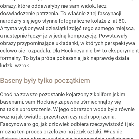
obrazy, które oddawałyby nie sam widok, lecz
doświadczenie patrzenia. To właśnie z tej fascynacji
narodziły się jego słynne fotograficzne kolaże z lat 80.
Artysta wykonywał dziesiątki zdjęć tego samego miejsca,
a następnie łączył je w jedną kompozycję. Powstawały
obrazy przypominające układanki, w których perspektywa
celowo się rozpadała. Dla Hockneya nie był to eksperyment
formalny. To była próba pokazania, jak naprawdę działa
ludzki wzrok.
Baseny były tylko początkiem
Choć na zawsze pozostanie kojarzony z kalifornijskimi
basenami, sam Hockney zapewne uśmiechnąłby się
na takie uproszczenie. W jego obrazach woda była równie
ważna jak światło, przestrzeń czy ruch spojrzenia.
Fascynowało go, jak człowiek odbiera rzeczywistość i jak
można ten proces przełożyć na język sztuki. Właśnie
dlatego jego obrazy wydają się jednocześnie realistyczne