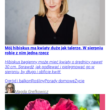
Mój hibiskus ma kwiaty duże jak talerze. W sierpniu
robię z nim jedną rzecz
Hibiskus bagienny może mieć kwiaty o średnicy nawet
30 cm. Sprawdź, jak podlewać i pielęgnować go w
sierpniu, by długo i obficie kwitł.
Ogród i balkon
Rośliny
Porady domowe
Życie
Magda
Grefkowicz