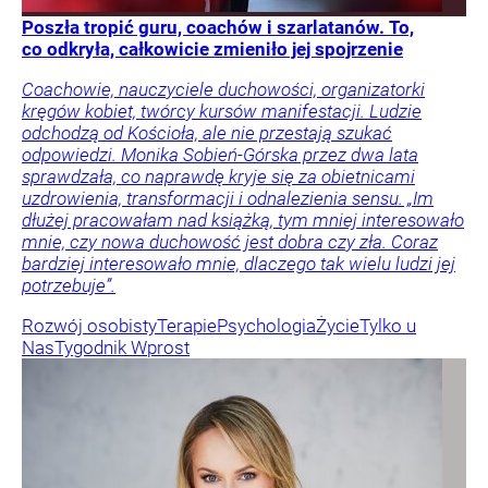
Poszła tropić guru, coachów i szarlatanów. To,
co odkryła, całkowicie zmieniło jej spojrzenie
Coachowie, nauczyciele duchowości, organizatorki
kręgów kobiet, twórcy kursów manifestacji. Ludzie
odchodzą od Kościoła, ale nie przestają szukać
odpowiedzi. Monika Sobień-Górska przez dwa lata
sprawdzała, co naprawdę kryje się za obietnicami
uzdrowienia, transformacji i odnalezienia sensu. „Im
dłużej pracowałam nad książką, tym mniej interesowało
mnie, czy nowa duchowość jest dobra czy zła. Coraz
bardziej interesowało mnie, dlaczego tak wielu ludzi jej
potrzebuje”.
Rozwój osobisty
Terapie
Psychologia
Życie
Tylko u
Nas
Tygodnik Wprost