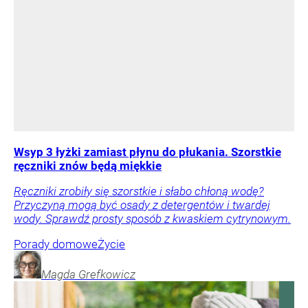
Wsyp 3 łyżki zamiast płynu do płukania. Szorstkie
ręczniki znów będą miękkie
Ręczniki zrobiły się szorstkie i słabo chłoną wodę?
Przyczyną mogą być osady z detergentów i twardej
wody. Sprawdź prosty sposób z kwaskiem cytrynowym.
Porady domowe
Życie
Magda
Grefkowicz