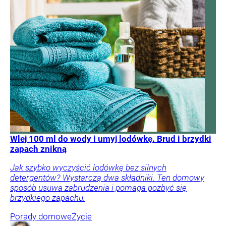
Wlej 100 ml do wody i umyj lodówkę. Brud i brzydki
zapach znikną
Jak szybko wyczyścić lodówkę bez silnych
detergentów? Wystarczą dwa składniki. Ten domowy
sposób usuwa zabrudzenia i pomaga pozbyć się
brzydkiego zapachu.
Porady domowe
Życie