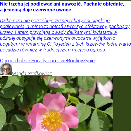
Nie trzeba jej podlewać ani nawozić. Pachnie obłędnie,
a jesienią daje czerwone owoce
Dzika róża nie potrzebuje żyznej rabaty ani ciągłego
podlewania, a mimo to potrafi stworzyć efektowny, pachnący
krzew. Latem przyciąga owady delikatnymi kwiatami, a
później obsypuje się czerwonymi owocami wyjątkowo
bogatymi w witaminę C. To jeden z tych krzewów, które warto
posadzić również w trudniejszym miejscu ogrodu.
Ogród i balkon
Porady domowe
Rośliny
Życie
Magda
Grefkowicz