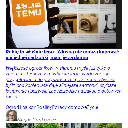
Robię to właśnie teraz. Wiosną nie muszą kupować
ani jednej sadzonki, mam je za darmo
Większość ogrodników w sierpniu myśli już tylko o
zbiorach. Tymczasem właśnie teraz warto zacząć
przygotowania do przyszłorocznego sezonu. Wysiew
bylin pod koniec lata daje silniejsze sadzonki, szybsze
kwitnienie i pozwala zaoszczędzić na zakupie gotowych
roślin.
Ogród i balkon
Rośliny
Porady domowe
Życie
Magda
Grefkowicz