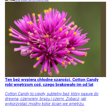
Ten beż wypiera chłodne szarości. Cotton Candy
robi wnętrzom coś, czego brakowało im od lat
Cotton Candy to ciepły, subtelny beż, który pasuje do
drewna, czerwieni, brązu i czerni. Zobacz, jak
wykorzystać modny kolor ścian we wnętrzu.