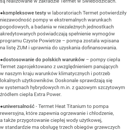
są realizowane w zakładzie Termet w Świebodzicach.
●
kompleksowe testy
w laboratoriach Termet potwierdziły
niezawodność pompy w ekstremalnych warunkach
pogodowych, a badania w niezależnych jednostkach
akredytowanych poświadczają spełnienie wymogów
programu Czyste Powietrze – pompa została wpisana
na listę ZUM i uprawnia do uzyskania dofinansowania.
●
dostosowanie do polskich warunków
– pompy ciepła
Termet zaprojektowano z uwzględnieniem panujących
w naszym kraju warunków klimatycznych i potrzeb
lokalnych użytkowników. Doskonale sprawdzają się
w systemach hybrydowych m.in. z gazowym szczytowym
źródłem ciepła Extra Power.
●
uniwersalność
- Termet Heat Titanium to pompa
rewersyjna, które zapewnia ogrzewanie i chłodzenie,
a także przygotowanie ciepłej wody użytkowej,
w standardzie ma obsługę trzech obiegów grzewczych