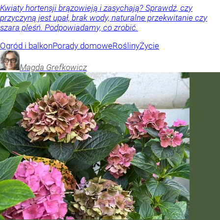
Kwiaty hortensji brązowieją i zasychają? Sprawdź, czy
przyczyną jest upał, brak wody, naturalne przekwitanie czy
szara pleśń. Podpowiadamy, co zrobić.
Ogród i balkon
Porady domowe
Rośliny
Życie
Magda
Grefkowicz