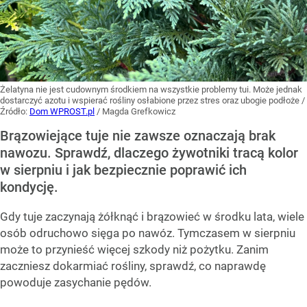
Żelatyna nie jest cudownym środkiem na wszystkie problemy tui. Może jednak
dostarczyć azotu i wspierać rośliny osłabione przez stres oraz ubogie podłoże
/
Źródło:
Dom WPROST.pl
/
Magda Grefkowicz
Brązowiejące tuje nie zawsze oznaczają brak
nawozu. Sprawdź, dlaczego żywotniki tracą kolor
w sierpniu i jak bezpiecznie poprawić ich
kondycję.
Gdy tuje zaczynają żółknąć i brązowieć w środku lata, wiele
osób odruchowo sięga po nawóz. Tymczasem w sierpniu
może to przynieść więcej szkody niż pożytku. Zanim
zaczniesz dokarmiać rośliny, sprawdź, co naprawdę
powoduje zasychanie pędów.