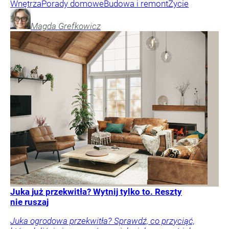
Wnętrza
Porady domowe
Budowa i remont
Życie
Magda
Grefkowicz
Juka już przekwitła? Wytnij tylko to. Reszty
nie ruszaj
Juka ogrodowa przekwitła? Sprawdź, co przyciąć,