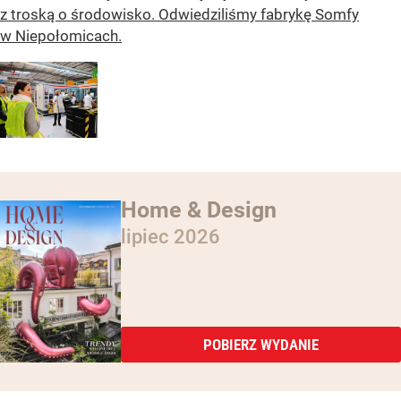
z troską o środowisko. Odwiedziliśmy fabrykę Somfy
w Niepołomicach.
Home & Design
lipiec 2026
POBIERZ WYDANIE