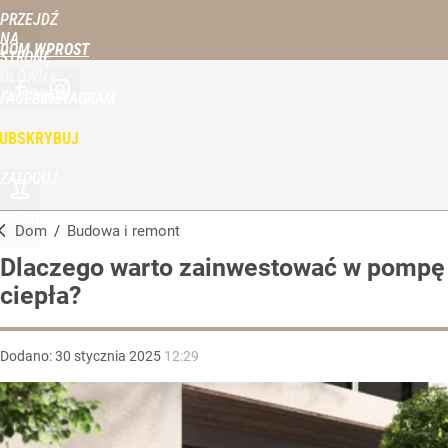
PRZEJDŹ
NA
DOM WPROST
STRONĘ
GŁÓWNĄ
WPROST.PL
FACEBOOK
INSTAGRAM
UBSKRYBUJ
ZALOGUJ
MENU
Dom
/
Budowa i remont
Dlaczego warto zainwestować w pompę
ciepła?
Dodano:
30
stycznia
2025
12:29