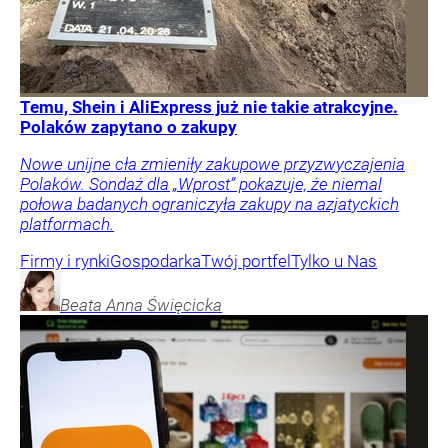
Temu, Shein i AliExpress już nie takie atrakcyjne.
Polaków zapytano o zakupy
Nowe unijne cła zmieniły zakupowe przyzwyczajenia
Polaków. Sondaż dla „Wprost” pokazuje, że niemal
połowa badanych ograniczyła zakupy na azjatyckich
platformach.
Firmy i rynki
Gospodarka
Twój portfel
Tylko u Nas
Beata Anna
Święcicka