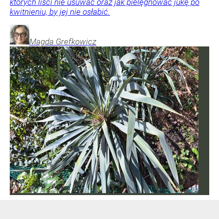
których liści nie usuwać oraz jak pielęgnować jukę po
kwitnieniu, by jej nie osłabić.
Magda
Grefkowicz