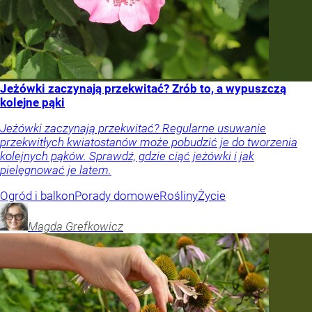
Jeżówki zaczynają przekwitać? Zrób to, a wypuszczą
kolejne pąki
Jeżówki zaczynają przekwitać? Regularne usuwanie
przekwitłych kwiatostanów może pobudzić je do tworzenia
kolejnych pąków. Sprawdź, gdzie ciąć jeżówki i jak
pielęgnować je latem.
Ogród i balkon
Porady domowe
Rośliny
Życie
Magda
Grefkowicz