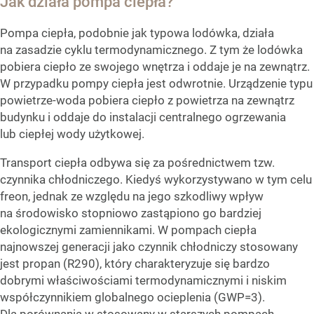
Jak działa pompa ciepła?
Pompa ciepła, podobnie jak typowa lodówka, działa
na zasadzie cyklu termodynamicznego. Z tym że lodówka
pobiera ciepło ze swojego wnętrza i oddaje je na zewnątrz.
W przypadku pompy ciepła jest odwrotnie. Urządzenie typu
powietrze-woda pobiera ciepło z powietrza na zewnątrz
budynku i oddaje do instalacji centralnego ogrzewania
lub ciepłej wody użytkowej.
Transport ciepła odbywa się za pośrednictwem tzw.
czynnika chłodniczego. Kiedyś wykorzystywano w tym celu
freon, jednak ze względu na jego szkodliwy wpływ
na środowisko stopniowo zastąpiono go bardziej
ekologicznymi zamiennikami. W pompach ciepła
najnowszej generacji jako czynnik chłodniczy stosowany
jest propan (R290), który charakteryzuje się bardzo
dobrymi właściwościami termodynamicznymi i niskim
współczynnikiem globalnego ocieplenia (GWP=3).
Dla porównania w stosowany w starszych pompach