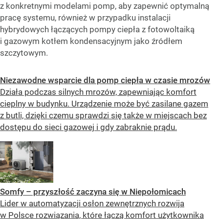
z konkretnymi modelami pomp, aby zapewnić optymalną
pracę systemu, również w przypadku instalacji
hybrydowych łączących pompy ciepła z fotowoltaiką
i gazowym kotłem kondensacyjnym jako źródłem
szczytowym.
Niezawodne wsparcie dla pomp ciepła w czasie mrozów
Działa podczas silnych mrozów, zapewniając komfort
cieplny w budynku. Urządzenie może być zasilane gazem
z butli, dzięki czemu sprawdzi się także w miejscach bez
dostępu do sieci gazowej i gdy zabraknie prądu.
Somfy – przyszłość zaczyna się w Niepołomicach
Lider w automatyzacji osłon zewnętrznych rozwija
w Polsce rozwiązania, które łączą komfort użytkownika