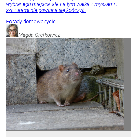
wybranego miejsca, ale na tym walka z myszami i
szczurami nie powinna się kończyć.
Porady domowe
Życie
Magda
Grefkowicz