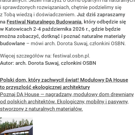
naturalnych. Jeżeli marzysz o domu opartym na naturalnych
i sprawdzonych rozwiązaniach, chętnie podzielimy się
z Tobą wiedzą i doświadczeniem.
Już dziś zapraszamy
na
Festiwal Naturalnego Budowania,
który odbędzie się
w Katowicach 2-4 października 2026 r., gdzie będzie
można zobaczyć, dotknąć i poznać naturalne materiały
budowlane
– mówi arch. Dorota Suwaj, członkini OSBN.
Więcej szczegółów na: festiwal.osbn.pl.
Autor: arch. Dorota Suwaj, członkini OSBN
Polski dom, który zachwycił świat! Modułowy DA House
to przyszłość ekologicznej architektury
Poznaj DA House — nagradzany, modułowy dom drewniany
od polskich architektów. Ekologiczny, mobilny i pasywny,
stworzony z naturalnych materiałów.