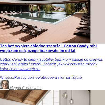
Ten beż wypiera chłodne szarości. Cotton Candy robi
wnętrzom coś, czego brakowało im od lat
Cotton Candy to ciepły, subtelny beż, który pasuje do drewna,
czerwieni, brązu i czerni. Zobacz, jak wykorzystać modny
kolor ścian we wnętrzu.
Wnętrza
Porady domowe
Budowa i remont
Życie
Magda
Grefkowicz