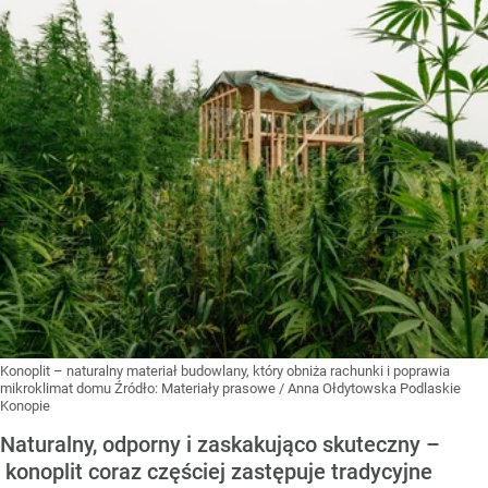
Konoplit – naturalny materiał budowlany, który obniża rachunki i poprawia
mikroklimat domu
Źródło:
Materiały prasowe
/
Anna Ołdytowska Podlaskie
Konopie
Naturalny, odporny i zaskakująco skuteczny –
konoplit coraz częściej zastępuje tradycyjne