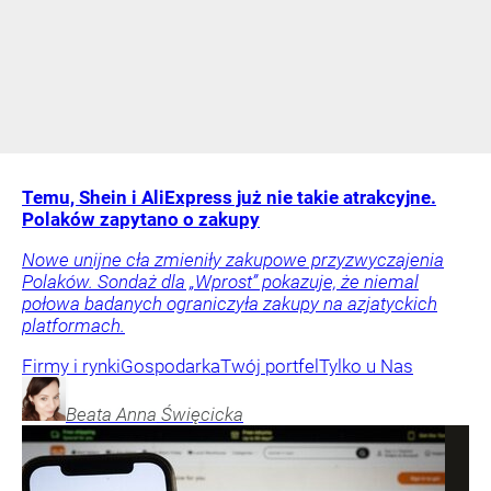
Temu, Shein i AliExpress już nie takie atrakcyjne.
Polaków zapytano o zakupy
Nowe unijne cła zmieniły zakupowe przyzwyczajenia
Polaków. Sondaż dla „Wprost” pokazuje, że niemal
połowa badanych ograniczyła zakupy na azjatyckich
platformach.
Firmy i rynki
Gospodarka
Twój portfel
Tylko u Nas
Beata Anna
Święcicka