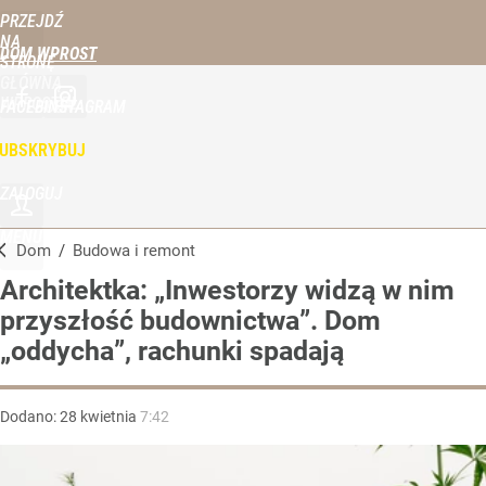
PRZEJDŹ
NA
DOM WPROST
STRONĘ
GŁÓWNĄ
WPROST.PL
FACEBOOK
INSTAGRAM
UBSKRYBUJ
ZALOGUJ
MENU
Dom
/
Budowa i remont
Architektka: „Inwestorzy widzą w nim
przyszłość budownictwa”. Dom
„oddycha”, rachunki spadają
Dodano:
28
kwietnia
7:42