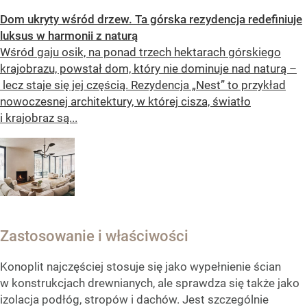
Dom ukryty wśród drzew. Ta górska rezydencja redefiniuje
luksus w harmonii z naturą
Wśród gaju osik, na ponad trzech hektarach górskiego
krajobrazu, powstał dom, który nie dominuje nad naturą –
lecz staje się jej częścią. Rezydencja „Nest” to przykład
nowoczesnej architektury, w której cisza, światło
i krajobraz są...
Zastosowanie i właściwości
Konoplit najczęściej stosuje się jako wypełnienie ścian
w konstrukcjach drewnianych, ale sprawdza się także jako
izolacja podłóg, stropów i dachów. Jest szczególnie