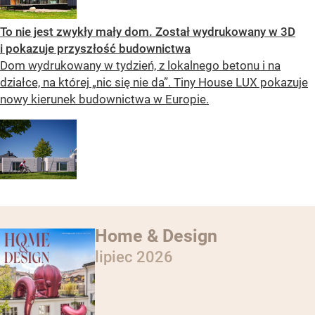
To nie jest zwykły mały dom. Został wydrukowany w 3D
i pokazuje przyszłość budownictwa
Dom wydrukowany w tydzień, z lokalnego betonu i na
działce, na której „nic się nie da”. Tiny House LUX pokazuje
nowy kierunek budownictwa w Europie.
Home & Design
lipiec 2026