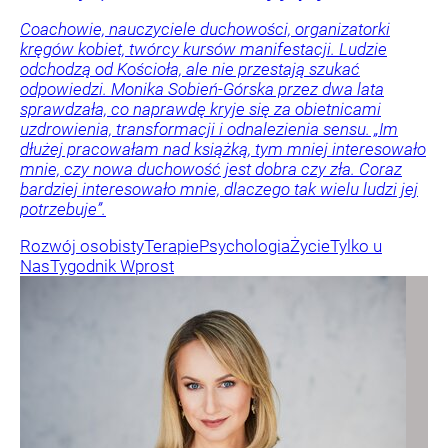
Coachowie, nauczyciele duchowości, organizatorki
kręgów kobiet, twórcy kursów manifestacji. Ludzie
odchodzą od Kościoła, ale nie przestają szukać
odpowiedzi. Monika Sobień-Górska przez dwa lata
sprawdzała, co naprawdę kryje się za obietnicami
uzdrowienia, transformacji i odnalezienia sensu. „Im
dłużej pracowałam nad książką, tym mniej interesowało
mnie, czy nowa duchowość jest dobra czy zła. Coraz
bardziej interesowało mnie, dlaczego tak wielu ludzi jej
potrzebuje”.
Rozwój osobisty
Terapie
Psychologia
Życie
Tylko u
Nas
Tygodnik Wprost