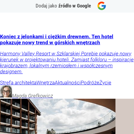
Dodaj jako
źródło w Google
Koniec z jelonkami i ciężkim drewnem. Ten hotel
pokazuje nowy trend w górskich wnętrzach
Harmony Valley Resort w Szklarskiej Porębie pokazuje nowy
kierunek w projektowaniu hoteli. Zamiast folkloru – inspiracje
krajobrazem, lokalnym rzemiosłem i współczesnym
designem.
Strefa architekta
Wnętrza
Aktualności
Podróże
Życie
Magda
Grefkowicz