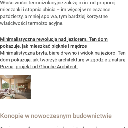
Właściwości termoizolacyjne zależą m.in. od proporcji
mieszanki i stopnia ubicia – im więcej w mieszance
paździerzy, a mniej spoiwa, tym bardziej korzystne
właściwości termoizolacyjne.
Minimalistyczna rewolucja nad jeziorem. Ten dom
pokazuje, jak mieszkać pięknie i mądrze
Minimalistyczna bryła, białe drewno i widok na jezioro. Ten
dom pokazuje, jak tworzyć architekturę w zgodzie z naturą.
Poznaj projekt od Ghoche Architect.
Konopie w nowoczesnym budownictwie