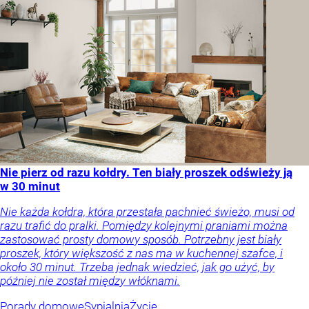
Nie pierz od razu kołdry. Ten biały proszek odświeży ją
w 30 minut
Nie każda kołdra, która przestała pachnieć świeżo, musi od
razu trafić do pralki. Pomiędzy kolejnymi praniami można
zastosować prosty domowy sposób. Potrzebny jest biały
proszek, który większość z nas ma w kuchennej szafce, i
około 30 minut. Trzeba jednak wiedzieć, jak go użyć, by
później nie został między włóknami.
Porady domowe
Sypialnia
Życie