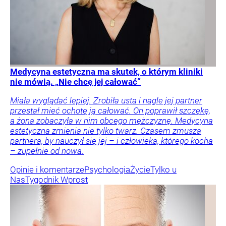
Medycyna estetyczna ma skutek, o którym kliniki
nie mówią. „Nie chcę jej całować”
Miała wyglądać lepiej. Zrobiła usta i nagle jej partner
przestał mieć ochotę ją całować. On poprawił szczękę,
a żona zobaczyła w nim obcego mężczyznę. Medycyna
estetyczna zmienia nie tylko twarz. Czasem zmusza
partnera, by nauczył się jej – i człowieka, którego kocha
– zupełnie od nowa.
Opinie i komentarze
Psychologia
Życie
Tylko u
Nas
Tygodnik Wprost