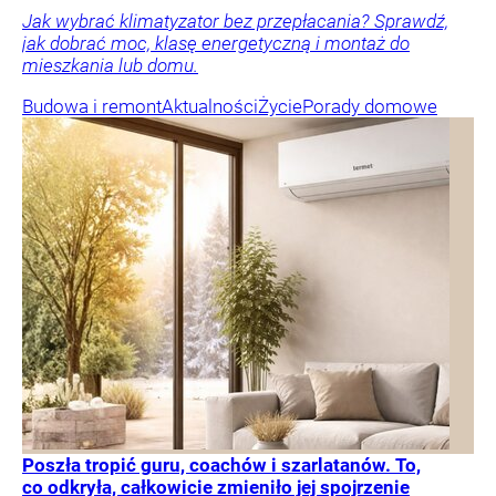
Jak wybrać klimatyzator bez przepłacania? Sprawdź,
jak dobrać moc, klasę energetyczną i montaż do
mieszkania lub domu.
Budowa i remont
Aktualności
Życie
Porady domowe
Poszła tropić guru, coachów i szarlatanów. To,
co odkryła, całkowicie zmieniło jej spojrzenie