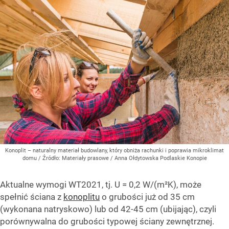
Konoplit – naturalny materiał budowlany, który obniża rachunki i poprawia mikroklimat
domu
/ Źródło:
Materiały prasowe
/
Anna Ołdytowska Podlaskie Konopie
Aktualne wymogi WT2021, tj. U = 0,2 W/(m²K), może
spełnić ściana z
konoplitu
o grubości już od 35 cm
(wykonana natryskowo) lub od 42-45 cm (ubijając), czyli
porównywalna do grubości typowej ściany zewnętrznej.