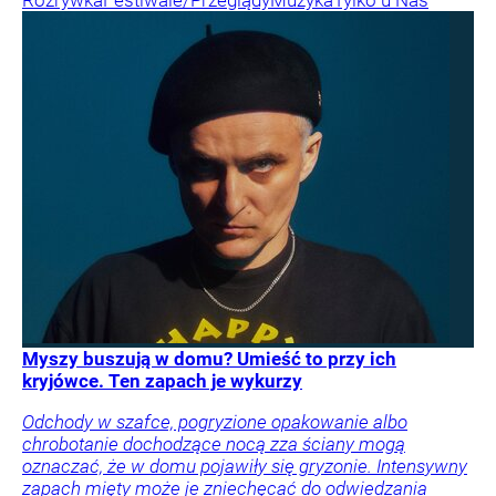
Myszy buszują w domu? Umieść to przy ich
kryjówce. Ten zapach je wykurzy
Odchody w szafce, pogryzione opakowanie albo
chrobotanie dochodzące nocą zza ściany mogą
oznaczać, że w domu pojawiły się gryzonie. Intensywny
zapach mięty może je zniechęcać do odwiedzania