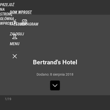
PRZEJDŹ
NA
DOM WPROST
STRONĘ
GŁÓWNĄ
WPROST.PL
FACEBOOK
INSTAGRAM
ZALOGUJ
MENU
Bertrand's Hotel
Dodano:
8
sierpnia
2018