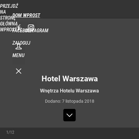
PRZEJDŹ
NA
DOM WPROST
STRONĘ
GŁÓWNĄ
WPROST.PL
FACEBOOK
INSTAGRAM
ZALOGUJ
MENU
Hotel Warszawa
Wnętrza Hotelu Warszawa
Dodano:
7
listopada
2018