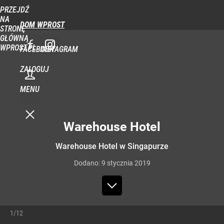
PRZEJDŹ
NA
DOM WPROST
STRONĘ
GŁÓWNĄ
WPROST.PL
FACEBOOK
INSTAGRAM
ZALOGUJ
MENU
Warehouse Hotel
Warehouse Hotel w Singapurze
Dodano:
9
stycznia
2019