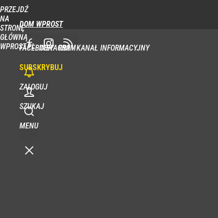
PRZEJDŹ
NA
DOM WPROST
STRONĘ
GŁÓWNĄ
WPROST.PL
FACEBOOK
INSTAGRAM
RSS - KANAŁ INFORMACYJNY
SUBSKRYBUJ
ZALOGUJ
SZUKAJ
MENU