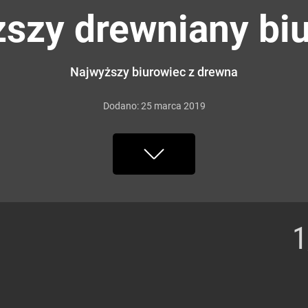
szy drewniany bi
Najwyższy biurowiec z drewna
Dodano:
25
marca
2019