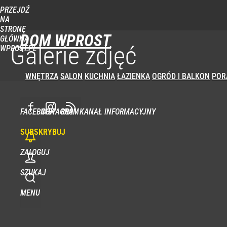
PRZEJDŹ
NA
STRONĘ
DOM WPROST
GŁÓWNĄ
Galerie zdjęć
WPROST.PL
WNĘTRZA
SALON
KUCHNIA
ŁAZIENKA
OGRÓD I BALKON
POR
FACEBOOK
INSTAGRAM
RSS - KANAŁ INFORMACYJNY
SUBSKRYBUJ
ZALOGUJ
SZUKAJ
MENU