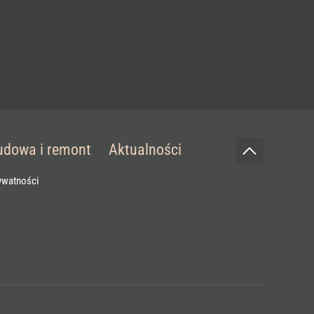
udowa i remont
Aktualności
rywatności