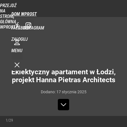
PRZEJDŹ
NA
DOM WPROST
STRONĘ
GŁÓWNĄ
WPROST.PL
FACEBOOK
INSTAGRAM
ZALOGUJ
MENU
Eklektyczny apartament w Łodzi,
projekt Hanna Pietras Architects
Dodano:
17
stycznia
2025