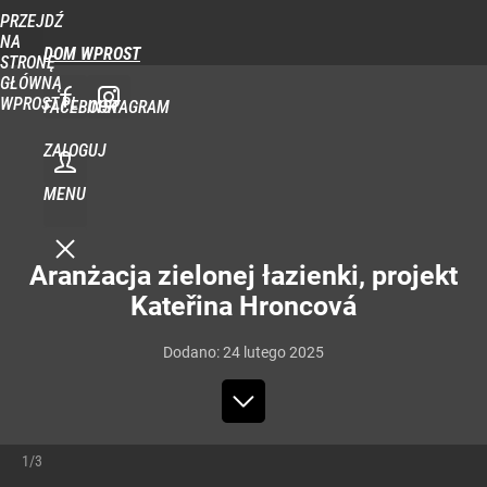
PRZEJDŹ
NA
DOM WPROST
STRONĘ
GŁÓWNĄ
WPROST.PL
FACEBOOK
INSTAGRAM
ZALOGUJ
MENU
Aranżacja zielonej łazienki, projekt
Kateřina Hroncová
Dodano:
24
lutego
2025