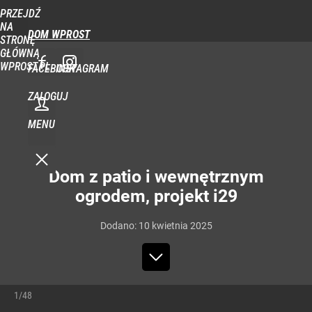
PRZEJDŹ
NA
DOM WPROST
STRONĘ
GŁÓWNĄ
WPROST.PL
FACEBOOK
INSTAGRAM
ZALOGUJ
MENU
Dom z patio i wewnętrznym
ogrodem, projekt i29
Dodano:
10
kwietnia
2025