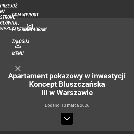
PRZEJDŹ
NA
DOM WPROST
STRONĘ
GŁÓWNĄ
WPROST.PL
FACEBOOK
INSTAGRAM
ZALOGUJ
MENU
Apartament pokazowy w inwestycji
Koncept Bluszczańska
III w Warszawie
Dodano:
10
marca
2026