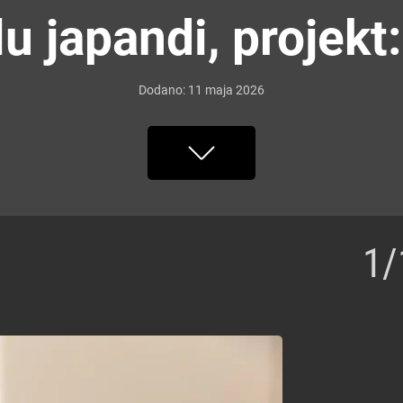
u japandi, projek
Dodano:
11
maja
2026