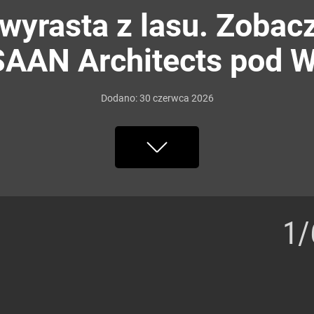
 wyrasta z lasu. Zobac
 SAAN Architects pod 
Dodano:
30
czerwca
2026