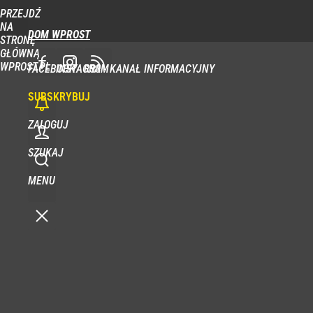
PRZEJDŹ
NA
DOM WPROST
STRONĘ
GŁÓWNĄ
WPROST.PL
FACEBOOK
INSTAGRAM
RSS - KANAŁ INFORMACYJNY
SUBSKRYBUJ
ZALOGUJ
SZUKAJ
MENU