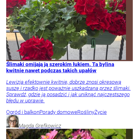
Ślimaki omijają ją szerokim łukiem. Ta bylina
kwitnie nawet podczas takich upałów
Lewizja efektownie kwitnie, dobrze znosi okresową
suszę i rzadko jest poważnie uszkadzana przez ślimaki.
Sprawdź, gdzie ją posadzić i jak uniknąć najczęstszego
błędu w uprawie.
Ogród i balkon
Porady domowe
Rośliny
Życie
Magda
Grefkowicz