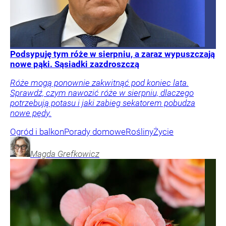
Podsypuję tym róże w sierpniu, a zaraz wypuszczają
nowe pąki. Sąsiadki zazdroszczą
Róże mogą ponownie zakwitnąć pod koniec lata.
Sprawdź, czym nawozić róże w sierpniu, dlaczego
potrzebują potasu i jaki zabieg sekatorem pobudza
nowe pędy.
Ogród i balkon
Porady domowe
Rośliny
Życie
Magda
Grefkowicz