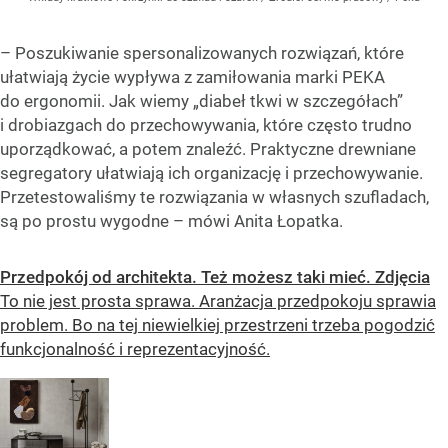
– Poszukiwanie spersonalizowanych rozwiązań, które
ułatwiają życie wypływa z zamiłowania marki PEKA
do ergonomii. Jak wiemy „diabeł tkwi w szczegółach”
i drobiazgach do przechowywania, które często trudno
uporządkować, a potem znaleźć. Praktyczne drewniane
segregatory ułatwiają ich organizację i przechowywanie.
Przetestowaliśmy te rozwiązania w własnych szufladach,
są po prostu wygodne – mówi Anita Łopatka.
Przedpokój od architekta. Też możesz taki mieć. Zdjęcia
To nie jest prosta sprawa. Aranżacja przedpokoju sprawia
problem. Bo na tej niewielkiej przestrzeni trzeba pogodzić
funkcjonalność i reprezentacyjność.