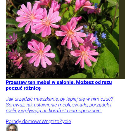
Przestaw ten mebel w salonie. Możesz od razu
poczuć różnicę
Jak urządzić mieszkanie, by lepiej się w nim czuć?
Sprawdź, jak ustawienie mebli, światło, porządek i
rośliny wpływają na komfort i samopoczucie.
Porady domowe
Wnętrza
Życie