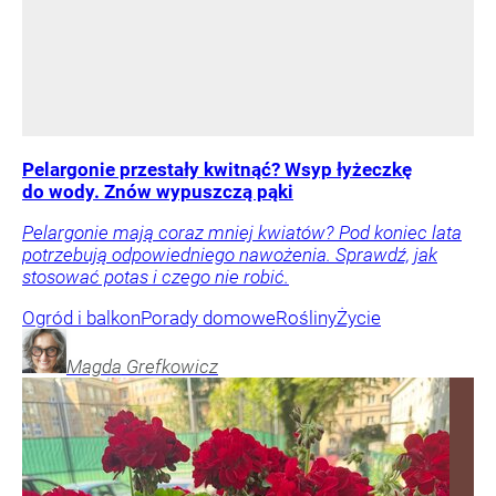
Pelargonie przestały kwitnąć? Wsyp łyżeczkę
do wody. Znów wypuszczą pąki
Pelargonie mają coraz mniej kwiatów? Pod koniec lata
potrzebują odpowiedniego nawożenia. Sprawdź, jak
stosować potas i czego nie robić.
Ogród i balkon
Porady domowe
Rośliny
Życie
Magda
Grefkowicz