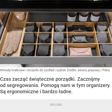
Wkłady kratkowe i skrzynki do szuflad i szafek
Źródło:
serwis prasowy / Peka
Czas zacząć świąteczne porządki. Zacznijmy
od segregowania. Pomogą nam w tym organizery.
Są ergonomiczne i bardzo ładne.