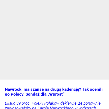
Nawrocki ma szansę na drugą kadencję? Tak ocenili
go Polacy. Sondaż dla „Wprost”
Blisko 39 proc. Polek i Polaków deklaruje, że ponownie
zagłosowałoby na Karola Nawrockiego w wyborach