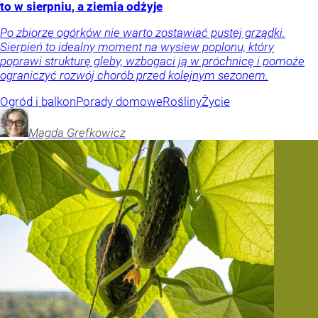
to w sierpniu, a ziemia odżyje
Po zbiorze ogórków nie warto zostawiać pustej grządki.
Sierpień to idealny moment na wysiew poplonu, który
poprawi strukturę gleby, wzbogaci ją w próchnicę i pomoże
ograniczyć rozwój chorób przed kolejnym sezonem.
Ogród i balkon
Porady domowe
Rośliny
Życie
Magda
Grefkowicz