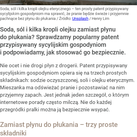
Soda, sól i kilka kropli olejku eterycznego – ten prosty patent przypisywany
sycylijskim gospodyniom ma sprawić, że pranie będzie świeże i przyjemnie
pachnące bez płynu do płukania
/ Źródło:
Unsplash
/
Henry Lim
Soda, sól i kilka kropli olejku zamiast płynu
do płukania? Sprawdzamy popularny patent
przypisywany sycylijskim gospodyniom
i podpowiadamy, jak stosować go bezpiecznie.
Nie ocet i nie drogi płyn z drogerii. Patent przypisywany
sycylijskim gospodyniom opiera się na trzech prostych
składnikach: sodzie oczyszczonej, soli i olejku eterycznym.
Mieszanka ma odświeżać pranie i pozostawiać na nim
przyjemny zapach. Jest jednak jeden szczegół, o którym
internetowe porady często milczą. Nie do każdej
przegródki pralki można ją bezpiecznie wsypać.
Zamiast płynu do płukania – trzy proste
składniki