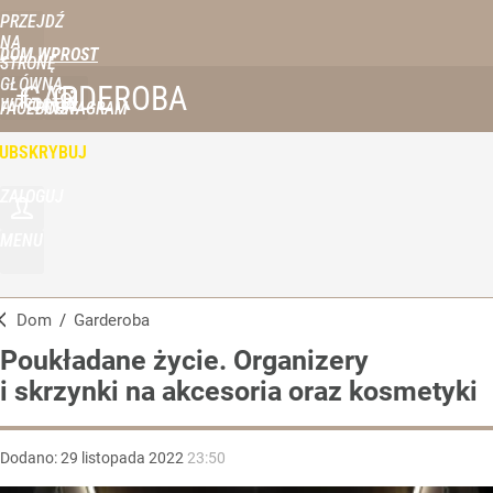
PRZEJDŹ
NA
DOM WPROST
STRONĘ
GŁÓWNĄ
GARDEROBA
WPROST.PL
FACEBOOK
INSTAGRAM
UBSKRYBUJ
ZALOGUJ
MENU
Dom
/
Garderoba
Poukładane życie. Organizery
i skrzynki na akcesoria oraz kosmetyki
Dodano:
29
listopada
2022
23:50