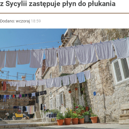
z Sycylii zastępuje płyn do płukania
Dodano:
wczoraj
18:59