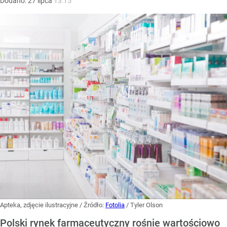
Dodano:
27
lipca
13:15
Apteka, zdjęcie ilustracyjne
/ Źródło:
Fotolia
/
Tyler Olson
Polski rynek farmaceutyczny rośnie wartościowo