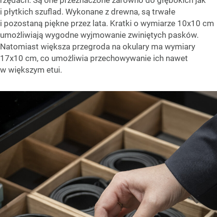
rzędach. Są one przeznaczone zarówno do głębokich jak
i płytkich szuflad. Wykonane z drewna, są trwałe
i pozostaną piękne przez lata. Kratki o wymiarze 10x10 cm
umożliwiają wygodne wyjmowanie zwiniętych pasków.
Natomiast większa przegroda na okulary ma wymiary
17x10 cm, co umożliwia przechowywanie ich nawet
w większym etui.