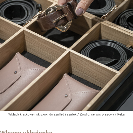
Wkłady kratkowe i skrzynki do szuflad i szafek
/ Źródło:
serwis prasowy / Peka