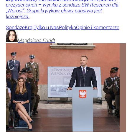
prezydenckich – wynika z sondażu SW Research dla
„Wprost”. Grupa krytyków głowy państwa jest
liczniejsza.
Sondaże
Kraj
Tylko u Nas
Polityka
Opinie i komentarze
Magdalena
Frindt