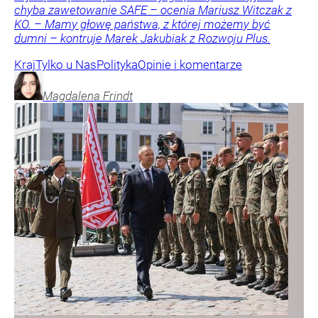
chyba zawetowanie SAFE – ocenia Mariusz Witczak z
KO. – Mamy głowę państwa, z której możemy być
dumni – kontruje Marek Jakubiak z Rozwoju Plus.
Kraj
Tylko u Nas
Polityka
Opinie i komentarze
Magdalena
Frindt