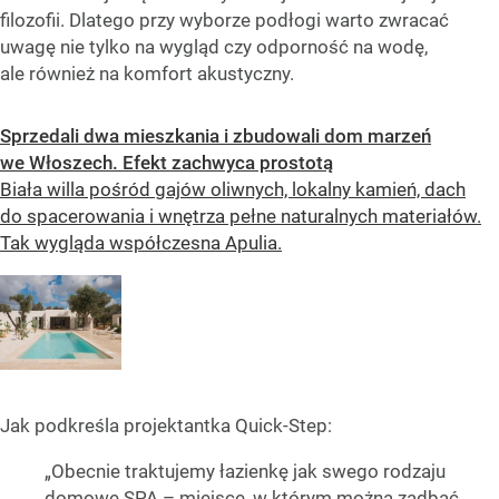
filozofii. Dlatego przy wyborze podłogi warto zwracać
uwagę nie tylko na wygląd czy odporność na wodę,
ale również na komfort akustyczny.
Sprzedali dwa mieszkania i zbudowali dom marzeń
we Włoszech. Efekt zachwyca prostotą
Biała willa pośród gajów oliwnych, lokalny kamień, dach
do spacerowania i wnętrza pełne naturalnych materiałów.
Tak wygląda współczesna Apulia.
Jak podkreśla projektantka Quick-Step:
„Obecnie traktujemy łazienkę jak swego rodzaju
domowe SPA – miejsce, w którym można zadbać