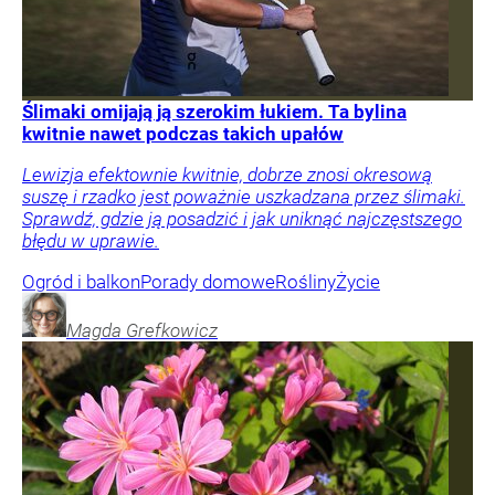
Ślimaki omijają ją szerokim łukiem. Ta bylina
kwitnie nawet podczas takich upałów
Lewizja efektownie kwitnie, dobrze znosi okresową
suszę i rzadko jest poważnie uszkadzana przez ślimaki.
Sprawdź, gdzie ją posadzić i jak uniknąć najczęstszego
błędu w uprawie.
Ogród i balkon
Porady domowe
Rośliny
Życie
Magda
Grefkowicz