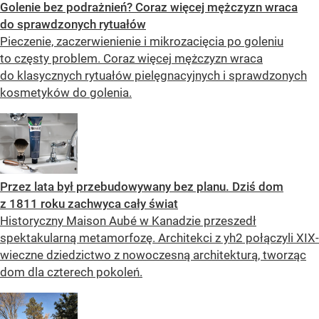
Golenie bez podrażnień? Coraz więcej mężczyzn wraca
do sprawdzonych rytuałów
Pieczenie, zaczerwienienie i mikrozacięcia po goleniu
to częsty problem. Coraz więcej mężczyzn wraca
do klasycznych rytuałów pielęgnacyjnych i sprawdzonych
kosmetyków do golenia.
Przez lata był przebudowywany bez planu. Dziś dom
z 1811 roku zachwyca cały świat
Historyczny Maison Aubé w Kanadzie przeszedł
spektakularną metamorfozę. Architekci z yh2 połączyli XIX-
wieczne dziedzictwo z nowoczesną architekturą, tworząc
dom dla czterech pokoleń.