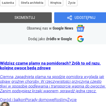
Łazienka
Strefa architekta
Wnętrza
Życie
SKOMENTUJ
UDOSTĘPNIJ
Obserwuj nas
w
Google News
Dodaj jako
źródło w Google
Widzisz czarne plamy na pomidorach? Zrób to od razu,
kolejne owoce będą zdrowe
Ciemna, zapadnięta plama na spodzie pomidora wygląda jak
objaw groźnej choroby. W rzeczywistości przyczyna często
tkwi w sposobie podlewania i transporcie wapnia do owoców.
Zanim podsypiesz krzaki wapnem, sprawdź jedną rzecz.
Ogród i balkon
Porady domowe
Rośliny
Życie