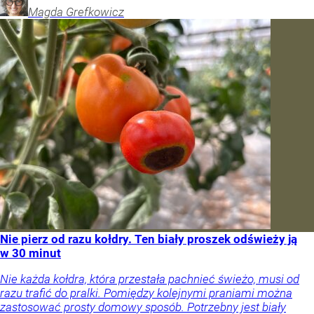
Magda
Grefkowicz
Nie pierz od razu kołdry. Ten biały proszek odświeży ją
w 30 minut
Nie każda kołdra, która przestała pachnieć świeżo, musi od
razu trafić do pralki. Pomiędzy kolejnymi praniami można
zastosować prosty domowy sposób. Potrzebny jest biały