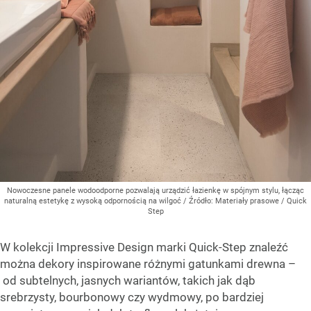
Nowoczesne panele wodoodporne pozwalają urządzić łazienkę w spójnym stylu, łącząc
naturalną estetykę z wysoką odpornością na wilgoć
/ Źródło:
Materiały prasowe
/
Quick
Step
W kolekcji Impressive Design marki Quick-Step znaleźć
można dekory inspirowane różnymi gatunkami drewna –
od subtelnych, jasnych wariantów, takich jak dąb
srebrzysty, bourbonowy czy wydmowy, po bardziej