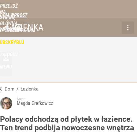
PRZEJDŹ
NA
DOM WPROST
STRONĘ
GŁÓWNĄ
ŁAZIENKA
WPROST.PL
FACEBOOK
INSTAGRAM
UBSKRYBUJ
ZALOGUJ
MENU
Dom
/
Łazienka
Autor:
Magda Grefkowicz
Polacy odchodzą od płytek w łazience.
Ten trend podbija nowoczesne wnętrza