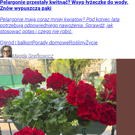
Pelargonie przestały kwitnąć? Wsyp łyżeczkę do wody.
Znów wypuszczą pąki
Pelargonie mają coraz mniej kwiatów? Pod koniec lata
potrzebują odpowiedniego nawożenia. Sprawdź, jak
stosować potas i czego nie robić.
Ogród i balkon
Porady domowe
Rośliny
Życie
Magda
Grefkowicz