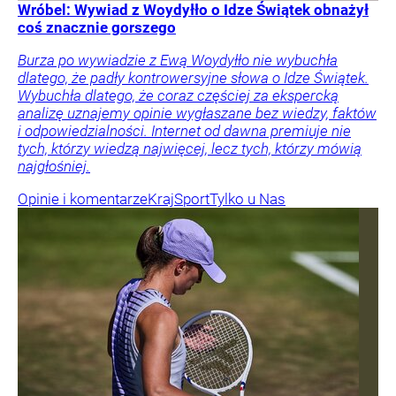
Wróbel: Wywiad z Woydyłło o Idze Świątek obnażył
coś znacznie gorszego
Burza po wywiadzie z Ewą Woydyłło nie wybuchła
dlatego, że padły kontrowersyjne słowa o Idze Świątek.
Wybuchła dlatego, że coraz częściej za ekspercką
analizę uznajemy opinie wygłaszane bez wiedzy, faktów
i odpowiedzialności. Internet od dawna premiuje nie
tych, którzy wiedzą najwięcej, lecz tych, którzy mówią
najgłośniej.
Opinie i komentarze
Kraj
Sport
Tylko u Nas