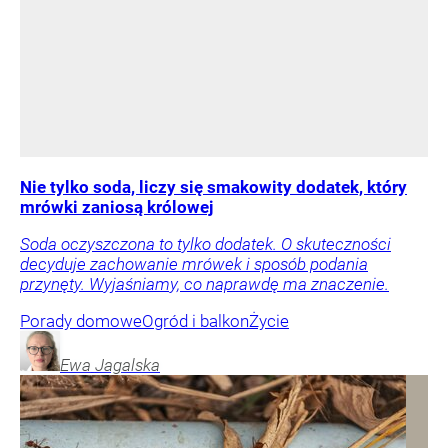
Nie tylko soda, liczy się smakowity dodatek, który
mrówki zaniosą królowej
Soda oczyszczona to tylko dodatek. O skuteczności
decyduje zachowanie mrówek i sposób podania
przynęty. Wyjaśniamy, co naprawdę ma znaczenie.
Porady domowe
Ogród i balkon
Życie
Ewa
Jagalska