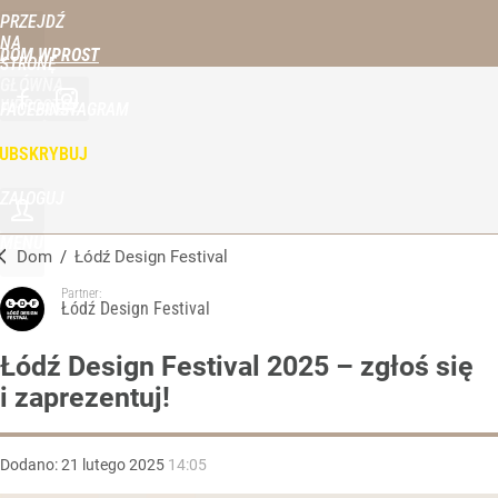
PRZEJDŹ
NA
DOM WPROST
STRONĘ
GŁÓWNĄ
WPROST.PL
FACEBOOK
INSTAGRAM
UBSKRYBUJ
ZALOGUJ
MENU
Dom
/
Łódź Design Festival
Partner:
Łódź Design Festival
Łódź Design Festival 2025 – zgłoś się
i zaprezentuj!
Dodano:
21
lutego
2025
14:05