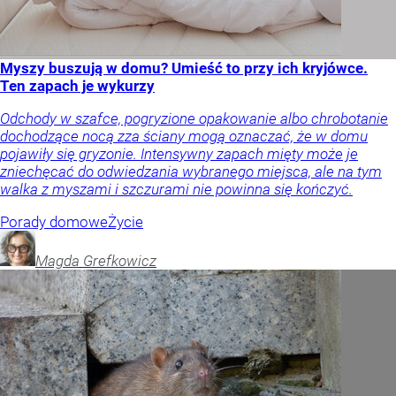
Myszy buszują w domu? Umieść to przy ich kryjówce.
Ten zapach je wykurzy
Odchody w szafce, pogryzione opakowanie albo chrobotanie
dochodzące nocą zza ściany mogą oznaczać, że w domu
pojawiły się gryzonie. Intensywny zapach mięty może je
zniechęcać do odwiedzania wybranego miejsca, ale na tym
walka z myszami i szczurami nie powinna się kończyć.
Porady domowe
Życie
Magda
Grefkowicz