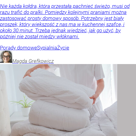
Nie każda kołdra, która przestała pachnieć świeżo, musi od
razu trafić do pralki. Pomiędzy kolejnymi praniami można
zastosować prosty domowy sposób. Potrzebny jest biały
proszek, który większość z nas ma w kuchennej szafce, i
około 30 minut. Trzeba jednak wiedzieć, jak go użyć, by
później nie został między włóknami.
Porady domowe
Sypialnia
Życie
Magda
Grefkowicz