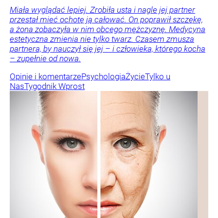
Miała wyglądać lepiej. Zrobiła usta i nagle jej partner
przestał mieć ochotę ją całować. On poprawił szczękę,
a żona zobaczyła w nim obcego mężczyznę. Medycyna
estetyczna zmienia nie tylko twarz. Czasem zmusza
partnera, by nauczył się jej – i człowieka, którego kocha
– zupełnie od nowa.
Opinie i komentarze
Psychologia
Życie
Tylko u
Nas
Tygodnik Wprost