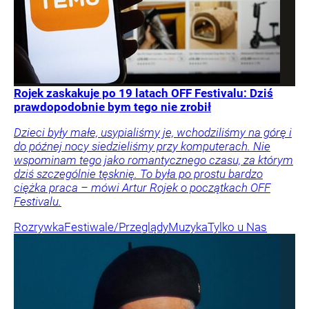
Rojek zaskakuje po 19 latach OFF Festivalu: Dziś
prawdopodobnie bym tego nie zrobił
Dzieci były małe, usypialiśmy je, wchodziliśmy na górę i
do późnej nocy siedzieliśmy przy komputerach. Nie
wspominam tego jako romantycznego czasu, za którym
dziś szczególnie tęsknię. To była po prostu bardzo
ciężka praca – mówi Artur Rojek o początkach OFF
Festivalu.
Rozrywka
Festiwale/Przeglądy
Muzyka
Tylko u Nas