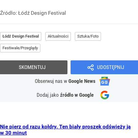
Źródło:
Łódź Design Festival
Łódź Design Festival
Aktualności
Sztuka/Foto
Festiwale/Przeglądy
SKOMENTUJ
UDOSTĘPNIJ
Obserwuj nas
w
Google News
Dodaj jako
źródło w Google
Nie pierz od razu kołdry. Ten biały proszek odświeży ją
w 30 minut