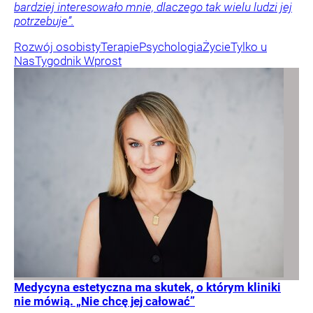
bardziej interesowało mnie, dlaczego tak wielu ludzi jej
potrzebuje”.
Rozwój osobisty
Terapie
Psychologia
Życie
Tylko u
Nas
Tygodnik Wprost
Medycyna estetyczna ma skutek, o którym kliniki
nie mówią. „Nie chcę jej całować”