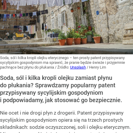
Soda, sól i kilka kropli olejku eterycznego – ten prosty patent przypisywany
sycylijskim gospodyniom ma sprawić, że pranie będzie świeże i przyjemnie
pachnące bez płynu do płukania
/ Źródło:
Unsplash
/
Henry Lim
Soda, sól i kilka kropli olejku zamiast płynu
do płukania? Sprawdzamy popularny patent
przypisywany sycylijskim gospodyniom
i podpowiadamy, jak stosować go bezpiecznie.
Nie ocet i nie drogi płyn z drogerii. Patent przypisywany
sycylijskim gospodyniom opiera się na trzech prostych
składnikach: sodzie oczyszczonej, soli i olejku eterycznym.