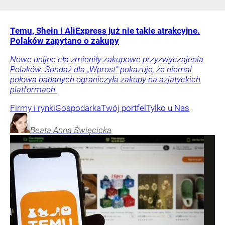
Temu, Shein i AliExpress już nie takie atrakcyjne.
Polaków zapytano o zakupy
Nowe unijne cła zmieniły zakupowe przyzwyczajenia
Polaków. Sondaż dla „Wprost” pokazuje, że niemal
połowa badanych ograniczyła zakupy na azjatyckich
platformach.
Firmy i rynki
Gospodarka
Twój portfel
Tylko u Nas
Beata Anna
Święcicka