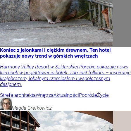
Koniec z jelonkami i ciężkim drewnem. Ten hotel
pokazuje nowy trend w górskich wnętrzach
Harmony Valley Resort w Szklarskiej Porębie pokazuje nowy
kierunek w projektowaniu hoteli. Zamiast folkloru – inspiracje
krajobrazem, lokalnym rzemiosłem i współczesnym
designem.
Strefa architekta
Wnętrza
Aktualności
Podróże
Życie
Magda
Grefkowicz