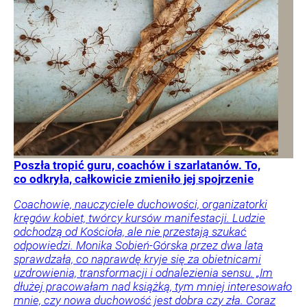
Poszła tropić guru, coachów i szarlatanów. To,
co odkryła, całkowicie zmieniło jej spojrzenie
Coachowie, nauczyciele duchowości, organizatorki
kręgów kobiet, twórcy kursów manifestacji. Ludzie
odchodzą od Kościoła, ale nie przestają szukać
odpowiedzi. Monika Sobień-Górska przez dwa lata
sprawdzała, co naprawdę kryje się za obietnicami
uzdrowienia, transformacji i odnalezienia sensu. „Im
dłużej pracowałam nad książką, tym mniej interesowało
mnie, czy nowa duchowość jest dobra czy zła. Coraz