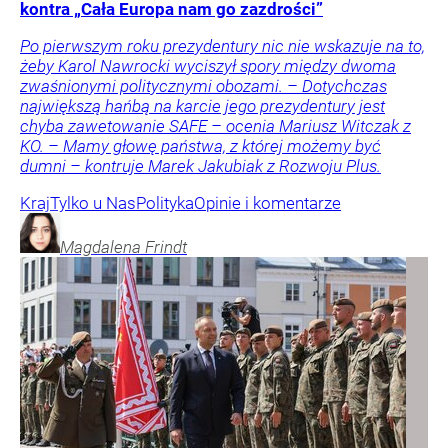
kontra „Cała Europa nam go zazdrości”
Po pierwszym roku prezydentury nic nie wskazuje na to,
żeby Karol Nawrocki wyciszył spory między dwoma
zwaśnionymi politycznymi obozami. – Dotychczas
największą hańbą na karcie jego prezydentury jest
chyba zawetowanie SAFE – ocenia Mariusz Witczak z
KO. – Mamy głowę państwa, z której możemy być
dumni – kontruje Marek Jakubiak z Rozwoju Plus.
Kraj
Tylko u Nas
Polityka
Opinie i komentarze
Magdalena
Frindt