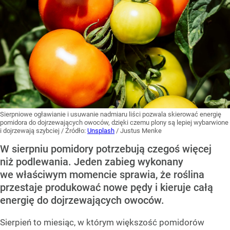
Sierpniowe ogławianie i usuwanie nadmiaru liści pozwala skierować energię
pomidora do dojrzewających owoców, dzięki czemu plony są lepiej wybarwione
i dojrzewają szybciej
/ Źródło:
Unsplash
/
Justus Menke
W sierpniu pomidory potrzebują czegoś więcej
niż podlewania. Jeden zabieg wykonany
we właściwym momencie sprawia, że roślina
przestaje produkować nowe pędy i kieruje całą
energię do dojrzewających owoców.
Sierpień to miesiąc, w którym większość pomidorów