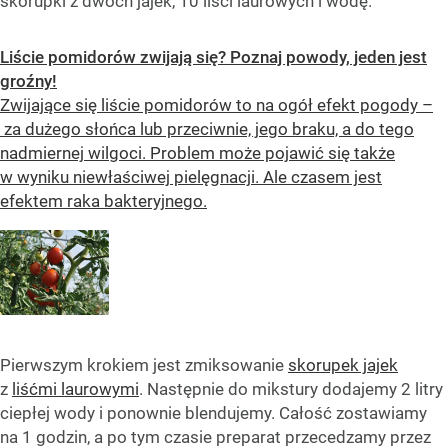
skorupki z dwóch jajek, 10 liści laurowych i wodę.
Liście pomidorów zwijają się? Poznaj powody, jeden jest
groźny!
Zwijające się liście pomidorów to na ogół efekt pogody –
za dużego słońca lub przeciwnie, jego braku, a do tego
nadmiernej wilgoci. Problem może pojawić się także
w wyniku niewłaściwej pielęgnacji. Ale czasem jest
efektem raka bakteryjnego.
Pierwszym krokiem jest zmiksowanie
skorupek jajek
z
liśćmi laurowymi
. Następnie do mikstury dodajemy 2 litry
ciepłej wody i ponownie blendujemy. Całość zostawiamy
na 1 godzin, a po tym czasie preparat przecedzamy przez