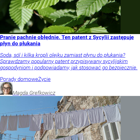
Pranie pachnie obłędnie. Ten patent z Sycylii zastępuje
płyn do płukania
Soda, sól i kilka kropli olejku zamiast płynu do płukania?
Sprawdzamy popularny patent przypisywany sycylijskim
gospodyniom i podpowiadamy, jak stosować go bezpiecznie.
Porady domowe
Życie
Magda
Grefkowicz