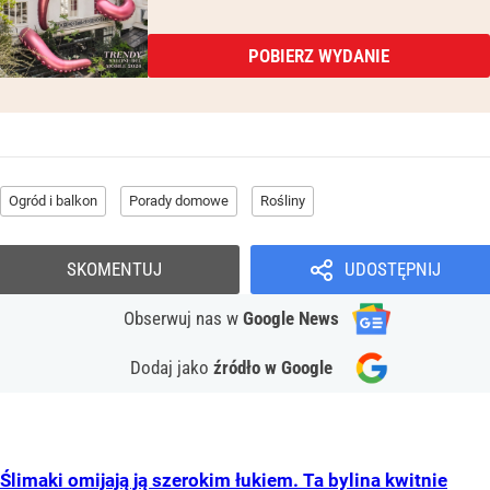
POBIERZ WYDANIE
Ogród i balkon
Porady domowe
Rośliny
SKOMENTUJ
UDOSTĘPNIJ
Obserwuj nas
w
Google News
Dodaj jako
źródło w Google
Ślimaki omijają ją szerokim łukiem. Ta bylina kwitnie