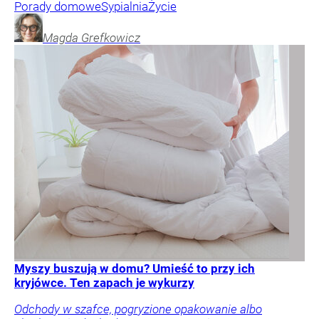
Porady domowe
Sypialnia
Życie
Magda
Grefkowicz
Myszy buszują w domu? Umieść to przy ich
kryjówce. Ten zapach je wykurzy
Odchody w szafce, pogryzione opakowanie albo