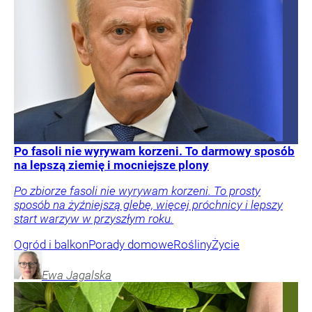
Po fasoli nie wyrywam korzeni. To darmowy sposób
na lepszą ziemię i mocniejsze plony
Po zbiorze fasoli nie wyrywam korzeni. To prosty
sposób na żyźniejszą glebę, więcej próchnicy i lepszy
start warzyw w przyszłym roku.
Ogród i balkon
Porady domowe
Rośliny
Życie
Ewa
Jagalska