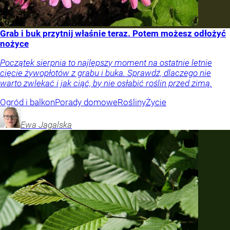
Grab i buk przytnij właśnie teraz. Potem możesz odłożyć
nożyce
Początek sierpnia to najlepszy moment na ostatnie letnie
cięcie żywopłotów z grabu i buka. Sprawdź, dlaczego nie
warto zwlekać i jak ciąć, by nie osłabić roślin przed zimą.
Ogród i balkon
Porady domowe
Rośliny
Życie
Ewa
Jagalska