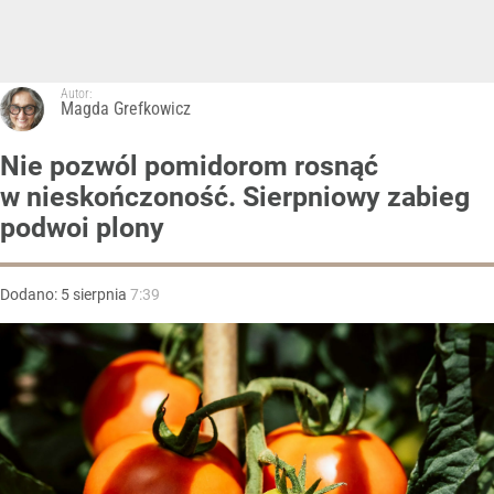
Autor:
Magda Grefkowicz
Nie pozwól pomidorom rosnąć
w nieskończoność. Sierpniowy zabieg
podwoi plony
Dodano:
5
sierpnia
7:39