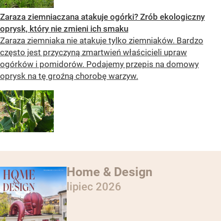
Zaraza ziemniaczana atakuje ogórki? Zrób ekologiczny
oprysk, który nie zmieni ich smaku
Zaraza ziemniaka nie atakuje tylko ziemniaków. Bardzo
często jest przyczyną zmartwień właścicieli upraw
ogórków i pomidorów. Podajemy przepis na domowy
oprysk na tę groźną chorobę warzyw.
Home & Design
lipiec 2026