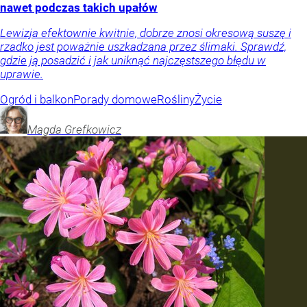
nawet podczas takich upałów
Lewizja efektownie kwitnie, dobrze znosi okresową suszę i
rzadko jest poważnie uszkadzana przez ślimaki. Sprawdź,
gdzie ją posadzić i jak uniknąć najczęstszego błędu w
uprawie.
Ogród i balkon
Porady domowe
Rośliny
Życie
Magda
Grefkowicz