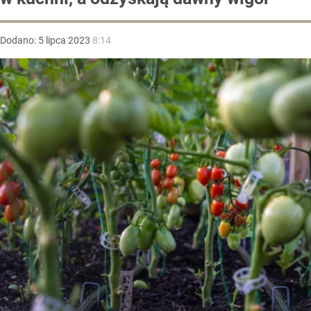
Dodano:
5
lipca
2023
8:14