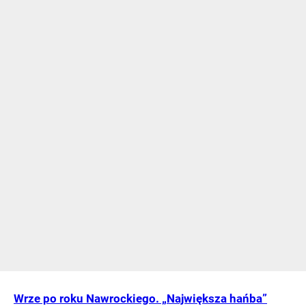
Wrze po roku Nawrockiego. „Największa hańba”