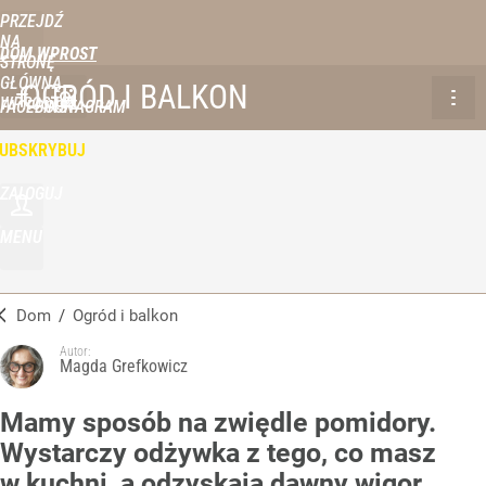
PRZEJDŹ
NA
DOM WPROST
STRONĘ
GŁÓWNĄ
OGRÓD I BALKON
WPROST.PL
FACEBOOK
INSTAGRAM
UBSKRYBUJ
ZALOGUJ
MENU
Dom
/
Ogród i balkon
Autor:
Magda Grefkowicz
Mamy sposób na zwiędle pomidory.
Wystarczy odżywka z tego, co masz
w kuchni, a odzyskają dawny wigor