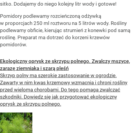
sitko. Dodajemy do niego kolejny litr wody i gotowe!
Pomidory podlewamy rozcieńczoną odżywką
w proporcjach 250 ml roztworu na 5 litrów wody. Rośliny
podlewamy obficie, kierując strumień z konewki pod samą
roślinę. Preparat ma dotrzeć do korzeni krzewów
pomidorów.
Ekologiczny oprysk ze skrzypu polnego. Zwalczy mszyce,
zarazę ziemniaka i szarą pleśń
Skrzyp polny ma szerokie zastosowanie w ogrodzie.
Zawarty w nim kwas krzemowy wzmacnia i chroni rośliny
przed wieloma chorobami. Do tego pomaga zwalczać
szkodniki. Dowiedz się jak przygotować ekologiczny
oprysk ze skrzypu polnego.