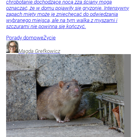
chrobotanie dochodzące nocą zza ściany mogą
oznaczać, że w domu pojawiły się gryzonie. Intensywny
zapach mięty może je zniechęcać do odwiedzania
wybranego miejsca, ale na tym walka z myszami i
szczurami nie powinna się kończyć.
Porady domowe
Życie
Magda
Grefkowicz