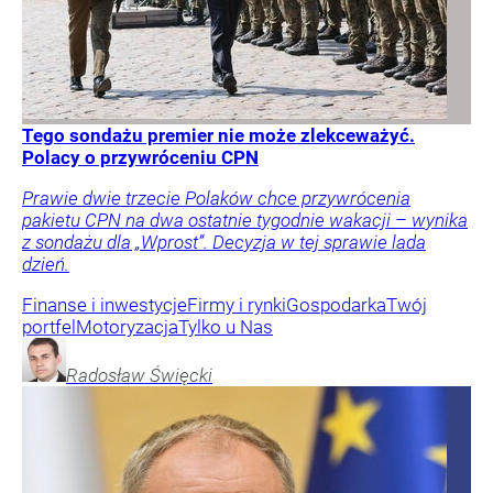
Tego sondażu premier nie może zlekceważyć.
Polacy o przywróceniu CPN
Prawie dwie trzecie Polaków chce przywrócenia
pakietu CPN na dwa ostatnie tygodnie wakacji – wynika
z sondażu dla „Wprost”. Decyzja w tej sprawie lada
dzień.
Finanse i inwestycje
Firmy i rynki
Gospodarka
Twój
portfel
Motoryzacja
Tylko u Nas
Radosław
Święcki