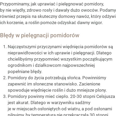
Przypominamy, jak uprawiać i pielęgnować pomidory,
by nie więdły, zdrowo rosły i dawały dużo owoców. Podamy
również przepis na skuteczny domowy nawóz, który odżywi
ich korzenie, a roślin pomoże odzyskać dawny wigor.
Błędy w pielęgnacji pomidorów
Najczęstszymi przyczynami więdnięcia pomidorów są
nieprawidłowości w ich uprawie i pielęgnacji. Dlatego
chcielibyśmy przypomnieć wszystkim początkującym
ogrodnikom i działkowcom najpowszechniej
popełniane błędy.
Pomidory do życia potrzebują słońca. Powinniśmy
zapewnić im słoneczne stanowisko. Zacienione
spowoduje więdnięcie roślin i dużo mniejsze plony.
Pomidory powinny mieć ciepło. 20-30 stopni Celsjusza
jest akurat. Dlatego w warzywniku sadźmy
je w miejscach osłoniętych od wiatru, a pod osłonami
pilnujmy, by temperatura nie przekraczała 30 stopni.