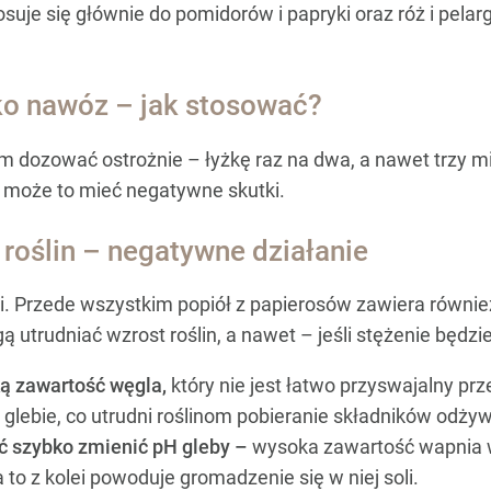
suje się głównie do pomidorów i papryki oraz róż i pelar
ko nawóz – jak stosować?
om dozować ostrożnie – łyżkę raz na dwa, a nawet trzy 
– może to mieć negatywne skutki.
roślin – negatywne działanie
mi. Przede wszystkim popiół z papierosów zawiera równi
 utrudniać wzrost roślin, a nawet – jeśli stężenie będzie
ą zawartość węgla,
który nie jest łatwo przyswajalny prz
glebie, co utrudni roślinom pobieranie składników odży
ć szybko zmienić pH gleby –
wysoka zawartość wapnia w
to z kolei powoduje gromadzenie się w niej soli.