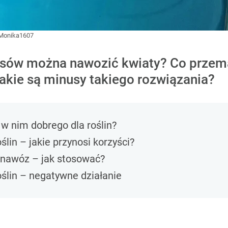
Monika1607
osów można nawozić kwiaty? Co przem
 jakie są minusy takiego rozwiązania?
 w nim dobrego dla roślin?
ślin – jakie przynosi korzyści?
 nawóz – jak stosować?
oślin – negatywne działanie