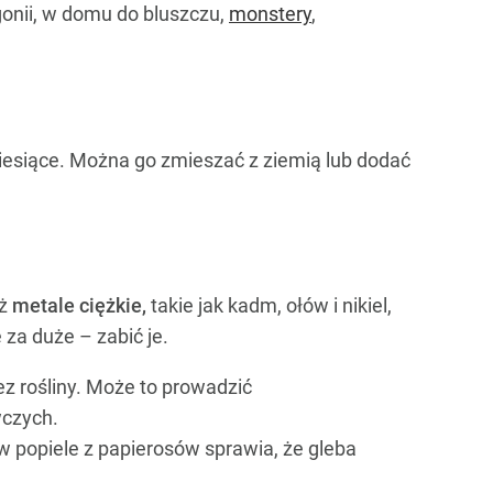
gonii, w domu do bluszczu,
monstery
,
miesiące. Można go zmieszać z ziemią lub dodać
eż
metale ciężkie,
takie jak kadm, ołów i nikiel,
 za duże – zabić je.
ez rośliny. Może to prowadzić
wczych.
 popiele z papierosów sprawia, że gleba