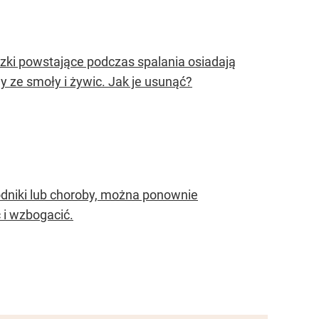
czki powstające podczas spalania osiadają
 ze smoły i żywic. Jak je usunąć?
kodniki lub choroby, można ponownie
 i wzbogacić.