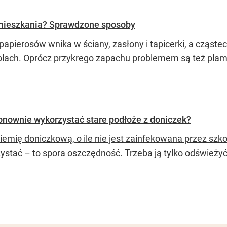
mieszkania? Sprawdzone sposoby
papierosów wnika w ściany, zasłony i tapicerki, a cząste
lach. Oprócz przykrego zapachu problemem są też plamy
nownie wykorzystać stare podłoże z doniczek?
ziemię doniczkową, o ile nie jest zainfekowana przez sz
ystać – to spora oszczędność. Trzeba ją tylko odświeżyć