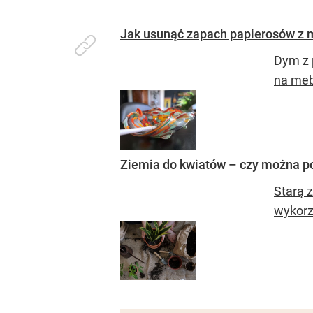
Jak usunąć zapach papierosów z 
Dym z 
na meb
Ziemia do kwiatów – czy można po
Starą 
wykorz