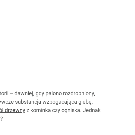
orii – dawniej, gdy palono rozdrobniony,
dżywcze substancja wzbogacająca glebę,
ół drzewny
z kominka czy ogniska. Jednak
n?