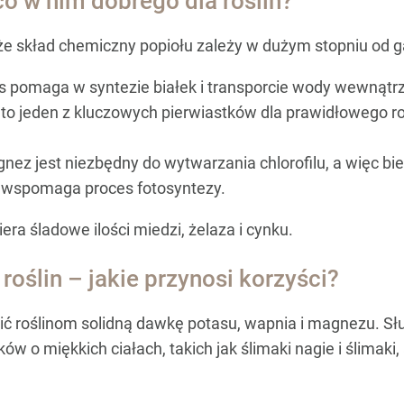
co w nim dobrego dla roślin?
że skład chemiczny popiołu zależy w dużym stopniu od g
s pomaga w syntezie białek i transporcie wody wewnątrz 
to jeden z kluczowych pierwiastków dla prawidłowego roz
ez jest niezbędny do wytwarzania chlorofilu, a więc bie
or wspomaga proces fotosyntezy.
ra śladowe ilości miedzi, żelaza i cynku.
roślin – jakie przynosi korzyści?
ć roślinom solidną dawkę potasu, wapnia i magnezu. Sł
w o miękkich ciałach, takich jak ślimaki nagie i ślimak