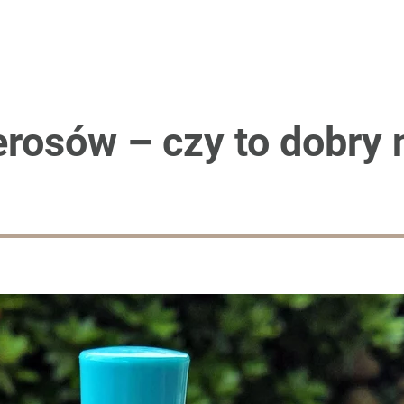
e i kwitnie aż do przymrozków
acy o przywróceniu CPN
erosów – czy to dobry
a liście nie wpadną