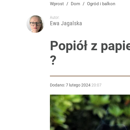
Posadź zamiast pelargonii. Ten kwiat kocha słońc
Wprost
/
Dom
/
Ogród i balkon
Autor:
dodaj
Ewa Jagalska
Tego sondażu premier nie może zlekceważyć. Pol
Popiół z papi
?
8
Połóż na wodzie w basenie. Szybciej się nagrzeje, 
Dodano:
7
lutego
2024
20:07
dodaj