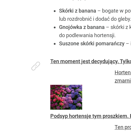
Skórki z banana
– bogate w pot
lub rozdrobnić i dodać do gleby
Gnojówka z banana
– skórki z
do podlewania hortensji.
Suszone skórki pomarańczy
– 
Ten moment jest decydujący. Tylk
Horten
zmarni
Podsyp hortensje tym proszkiem. P
Ten pr