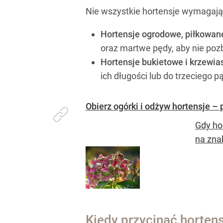
Nie wszystkie hortensje wymagają
Hortensje ogrodowe, piłkowane
oraz martwe pędy, aby nie poz
Hortensje bukietowe i krzewia
ich długości lub do trzeciego p
Obierz ogórki i odżyw hortensje –
Gdy ho
na zna
Kiedy przycinać hortens