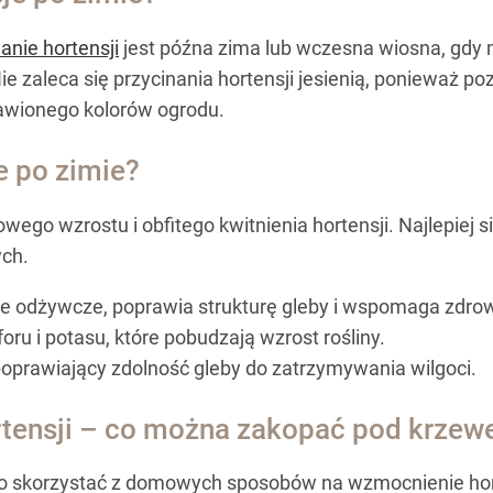
anie hortensji
jest późna zima lub wczesna wiosna, gdy 
ie zaleca się przycinania hortensji jesienią, ponieważ p
awionego kolorów ogrodu.
e po zimie?
ego wzrostu i obfitego kwitnienia hortensji. Najlepiej 
ch.
e odżywcze, poprawia strukturę gleby i wspomaga zdrow
oru i potasu, które pobudzają wzrost rośliny.
oprawiający zdolność gleby do zatrzymywania wilgoci.
tensji – co można zakopać pod krze
o skorzystać z domowych sposobów na wzmocnienie hort