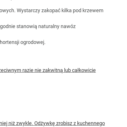
atowych. Wystarczy zakopać kilka pod krzewem
ygodnie stanowią naturalny nawóz
hortensji ogrodowej.
eciwnym razie nie zakwitną lub całkowicie
jniej niż zwykle. Odżywkę zrobisz z kuchennego