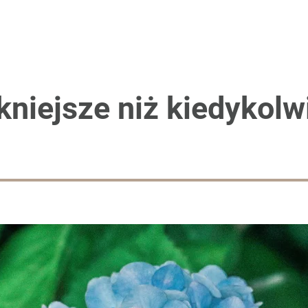
 ani jednej sadzonki, mam je za darmo
zaj
kniejsze niż kiedykolw
rzezi wołyńskiej