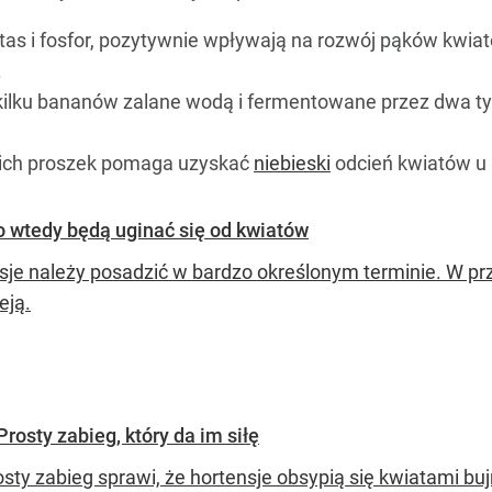
as i fosfor, pozytywnie wpływają na rozwój pąków kwi
.
 kilku bananów zalane wodą i fermentowane przez dwa t
ich proszek pomaga uzyskać
niebieski
odcień kwiatów u 
o wtedy będą uginać się od kwiatów
sje należy posadzić w bardzo określonym terminie. W prz
eją.
rosty zabieg, który da im siłę
osty zabieg sprawi, że hortensje obsypią się kwiatami bu