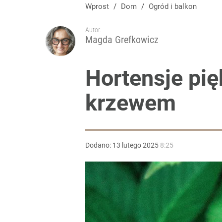
Robię to właśnie teraz. Wiosną nie muszą kupować
Wprost
/
Dom
/
Ogród i balkon
Autor:
dodaj
Magda Grefkowicz
Juka już przekwitła? Wytnij tylko to. Reszty nie rus
Hortensje pię
krzewem
dodaj
„Nie chodzi o zemstę”. Mocny apel w sprawie ofiar 
Dodano:
13
lutego
2025
8:25
dodaj