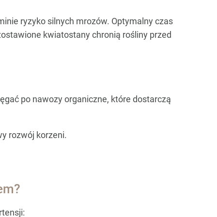
minie ryzyko silnych mrozów. Optymalny czas
ozostawione kwiatostany chronią rośliny przed
sięgać po nawozy organiczne, które dostarczą
y rozwój korzeni.
wem?
ensji: