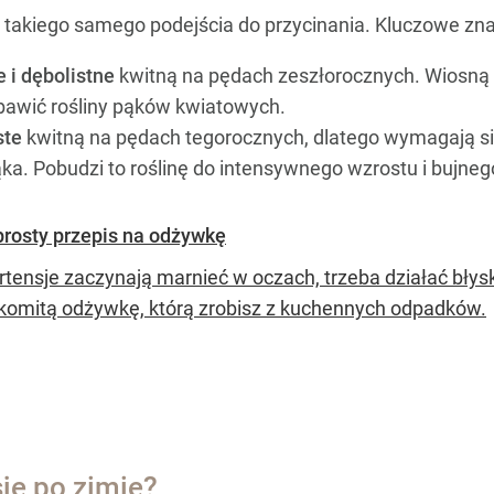
 takiego samego podejścia do przycinania. Kluczowe z
 i dębolistne
kwitną na pędach zeszłorocznych. Wiosną 
bawić rośliny pąków kwiatowych.
ste
kwitną na pędach tegorocznych, dlatego wymagają siln
ąka. Pobudzi to roślinę do intensywnego wzrostu i bujneg
 prosty przepis na odżywkę
rtensje zaczynają marnieć w oczach, trzeba działać błys
komitą odżywkę, którą zrobisz z kuchennych odpadków.
je po zimie?