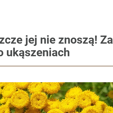
cze jej nie znoszą! Zas
o ukąszeniach