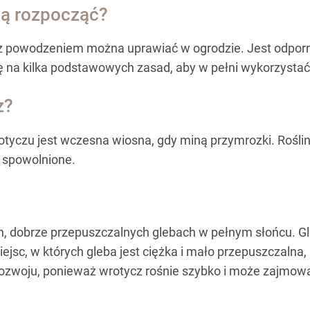
ją rozpocząć?
ą z powodzeniem można uprawiać w ogrodzie. Jest odpor
ę na kilka podstawowych zasad, aby w pełni wykorzystać 
z?
yczu jest wczesna wiosna, gdy miną przymrozki. Roślina
ć spowolnione.
ch, dobrze przepuszczalnych glebach w pełnym słońcu. G
jsc, w których gleba jest ciężka i mało przepuszczalna, 
rozwoju, ponieważ wrotycz rośnie szybko i może zajmow