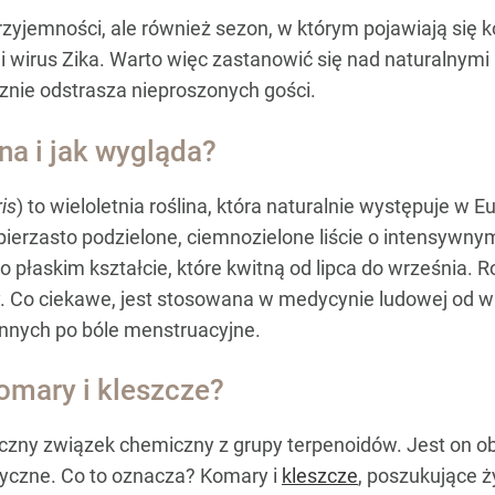
przyjemności, ale również sezon, w którym pojawiają się 
a i wirus Zika. Warto więc zastanowić się nad naturalnym
ecznie odstrasza nieproszonych gości.
ina i jak wygląda?
is
) to wieloletnia roślina, która naturalnie występuje w 
 pierzasto podzielone, ciemnozielone liście o intensywn
o płaskim kształcie, które kwitną od lipca do września. R
y. Co ciekawe, jest stosowana w medycynie ludowej od wi
ennych po bóle menstruacyjne.
omary i kleszcze?
niczny związek chemiczny z grupy terpenoidów. Jest on o
syczne. Co to oznacza? Komary i
kleszcze
, poszukujące ż