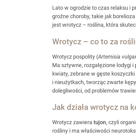
Lato w ogrodzie to czas relaksu i 
groźne choroby, takie jak borelioz
jest wrotycz – roślina, która skut
Wrotycz – co to za rośl
Wrotycz pospolity (
Artemisia vulgar
Ma sztywne, rozgałęzione łodygi i
kwiaty, zebrane w gęste koszyczki 
i nieużytkach, tworząc zwarte kęp
dolegliwości, od problemów trawi
Jak działa wrotycz na k
Wrotycz zawiera
tujon
, czyli orga
rośliny i ma właściwości neurotok