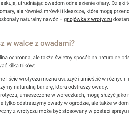
maskuje, utrudniając owadom odnalezienie ofiary. Dzięki t
komary, ale również mrówki i kleszcze, które mogą przeno
doskonały naturalny nawóz –
gnojówka z wrotyczu
dostar
cz w walce z owadami?
ślina ochronna, ale także świetny sposób na naturalne o
ć kilka trików:
e liście wrotyczu można ususzyć i umieścić w różnych 
orzymy naturalną barierę, która odstraszy owady.
wrotyczu, umieszczone w woreczkach, mogą służyć jako
nie tylko odstraszymy owady w ogrodzie, ale także w dom
yczny z wrotyczu może być stosowany w postaci sprayu n