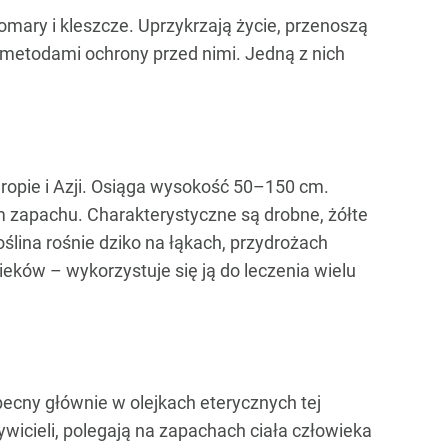
komary i kleszcze. Uprzykrzają życie, przenoszą
i metodami ochrony przed nimi. Jedną z nich
Europie i Azji. Osiąga wysokość 50–150 cm.
ym zapachu. Charakterystyczne są drobne, żółte
oślina rośnie dziko na łąkach, przydrożach
eków – wykorzystuje się ją do leczenia wielu
becny głównie w olejkach eterycznych tej
ywicieli, polegają na zapachach ciała człowieka