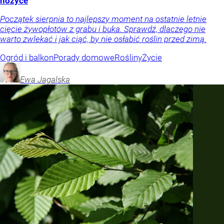
nożyce
Początek sierpnia to najlepszy moment na ostatnie letnie
cięcie żywopłotów z grabu i buka. Sprawdź, dlaczego nie
warto zwlekać i jak ciąć, by nie osłabić roślin przed zimą.
Ogród i balkon
Porady domowe
Rośliny
Życie
Ewa
Jagalska