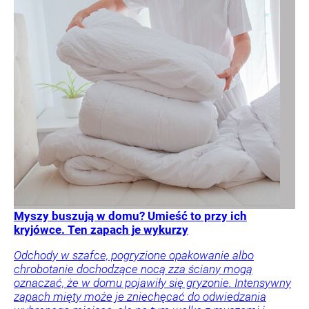
Myszy buszują w domu? Umieść to przy ich
kryjówce. Ten zapach je wykurzy
Odchody w szafce, pogryzione opakowanie albo
chrobotanie dochodzące nocą zza ściany mogą
oznaczać, że w domu pojawiły się gryzonie. Intensywny
zapach mięty może je zniechęcać do odwiedzania