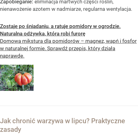
Zapobieganie:
eliminacja martwych części roślin,
nienawożenie azotem w nadmiarze, regularna wentylacja.
Zostaje po śniadaniu, a ratuje pomidory w ogrodzie.
Naturalna odżywka, która robi furorę
Domowa mikstura dla pomidorów – magnez, wapń i fosfor
w naturalnej formie. Sprawdź przepis, który działa
naprawdę.
Jak chronić warzywa w lipcu? Praktyczne
zasady