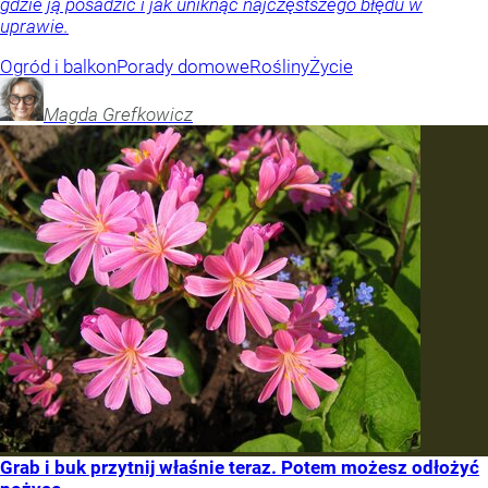
gdzie ją posadzić i jak uniknąć najczęstszego błędu w
uprawie.
Ogród i balkon
Porady domowe
Rośliny
Życie
Magda
Grefkowicz
Grab i buk przytnij właśnie teraz. Potem możesz odłożyć