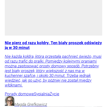
Nie pierz od razu kołdry. Ten biały proszek odświeży
ją w 30 minut
Nie każda kołdra, która przestała pachnieć świeżo, musi
od razu trafić do pralki. Pomiędzy kolejnymi praniami
można zastosować prosty domowy sposób. Potrzebny
jest biały proszek, który większość z nas ma w
kuchennej szafce, i około 30 minut. Trzeba jednak
wiedzieć, jak go użyć, by później nie został między
włóknami.
Porady domowe
Sypialnia
Życie
Magda
Grefkowicz