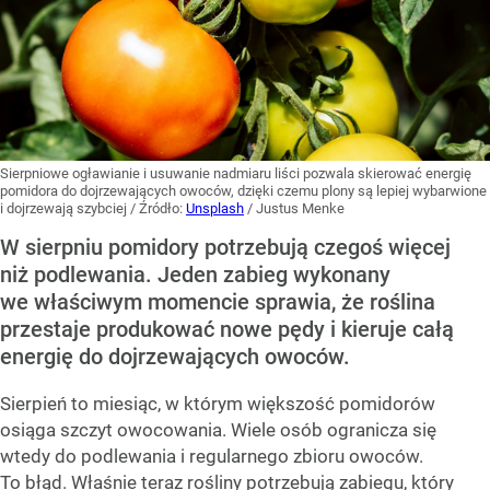
Sierpniowe ogławianie i usuwanie nadmiaru liści pozwala skierować energię
pomidora do dojrzewających owoców, dzięki czemu plony są lepiej wybarwione
i dojrzewają szybciej
/ Źródło:
Unsplash
/
Justus Menke
W sierpniu pomidory potrzebują czegoś więcej
niż podlewania. Jeden zabieg wykonany
we właściwym momencie sprawia, że roślina
przestaje produkować nowe pędy i kieruje całą
energię do dojrzewających owoców.
Sierpień to miesiąc, w którym większość pomidorów
osiąga szczyt owocowania. Wiele osób ogranicza się
wtedy do podlewania i regularnego zbioru owoców.
To błąd. Właśnie teraz rośliny potrzebują zabiegu, który