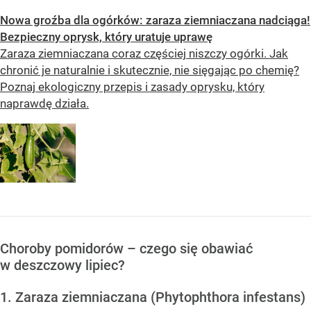
Nowa groźba dla ogórków: zaraza ziemniaczana nadciąga!
Bezpieczny oprysk, który uratuje uprawę
Zaraza ziemniaczana coraz częściej niszczy ogórki. Jak
chronić je naturalnie i skutecznie, nie sięgając po chemię?
Poznaj ekologiczny przepis i zasady oprysku, który
naprawdę działa.
Choroby pomidorów – czego się obawiać
w deszczowy lipiec?
1. Zaraza ziemniaczana (Phytophthora infestans)