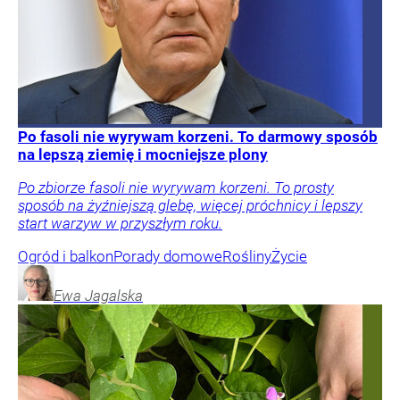
Po fasoli nie wyrywam korzeni. To darmowy sposób
na lepszą ziemię i mocniejsze plony
Po zbiorze fasoli nie wyrywam korzeni. To prosty
sposób na żyźniejszą glebę, więcej próchnicy i lepszy
start warzyw w przyszłym roku.
Ogród i balkon
Porady domowe
Rośliny
Życie
Ewa
Jagalska