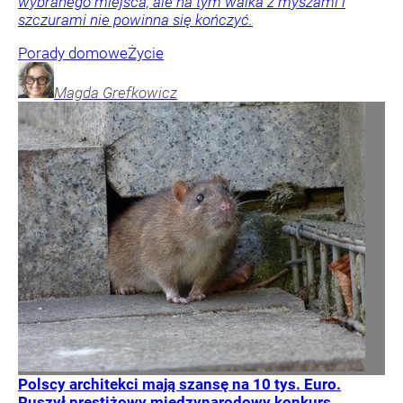
wybranego miejsca, ale na tym walka z myszami i
szczurami nie powinna się kończyć.
Porady domowe
Życie
Magda
Grefkowicz
Polscy architekci mają szansę na 10 tys. Euro.
Ruszył prestiżowy międzynarodowy konkurs