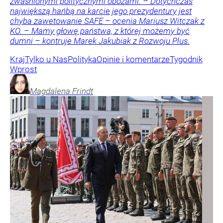
zwaśnionymi politycznymi obozami. – Dotychczas
największą hańbą na karcie jego prezydentury jest
chyba zawetowanie SAFE – ocenia Mariusz Witczak z
KO. – Mamy głowę państwa, z której możemy być
dumni – kontruje Marek Jakubiak z Rozwoju Plus.
Kraj
Tylko u Nas
Polityka
Opinie i komentarze
Tygodnik
Wprost
Magdalena
Frindt