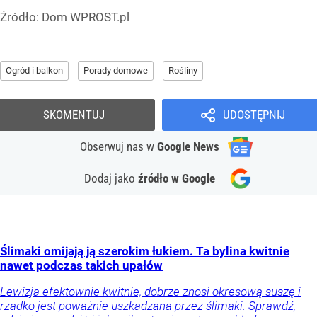
Źródło:
Dom WPROST.pl
Ogród i balkon
Porady domowe
Rośliny
SKOMENTUJ
UDOSTĘPNIJ
Obserwuj nas
w
Google News
Dodaj jako
źródło w Google
Ślimaki omijają ją szerokim łukiem. Ta bylina kwitnie
nawet podczas takich upałów
Lewizja efektownie kwitnie, dobrze znosi okresową suszę i
rzadko jest poważnie uszkadzana przez ślimaki. Sprawdź,