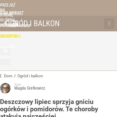
PRZEJDŹ
NA
DOM WPROST
STRONĘ
GŁÓWNĄ
OGRÓD I BALKON
WPROST.PL
FACEBOOK
INSTAGRAM
UBSKRYBUJ
ZALOGUJ
MENU
Dom
/
Ogród i balkon
Autor:
Magda Grefkowicz
Deszczowy lipiec sprzyja gniciu
ogórków i pomidorów. Te choroby
atakują najczęściej