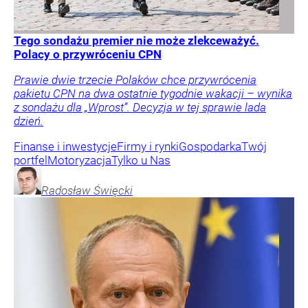
Tego sondażu premier nie może zlekceważyć.
Polacy o przywróceniu CPN
Prawie dwie trzecie Polaków chce przywrócenia
pakietu CPN na dwa ostatnie tygodnie wakacji – wynika
z sondażu dla „Wprost”. Decyzja w tej sprawie lada
dzień.
Finanse i inwestycje
Firmy i rynki
Gospodarka
Twój
portfel
Motoryzacja
Tylko u Nas
Radosław
Święcki