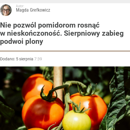
Autor:
Magda Grefkowicz
Nie pozwól pomidorom rosnąć
w nieskończoność. Sierpniowy zabieg
podwoi plony
Dodano:
5
sierpnia
7:39