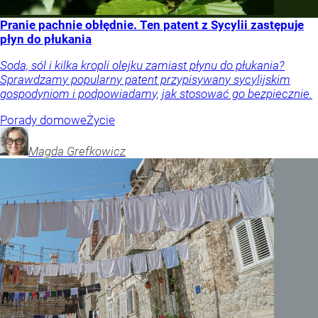
Pranie pachnie obłędnie. Ten patent z Sycylii zastępuje
płyn do płukania
Soda, sól i kilka kropli olejku zamiast płynu do płukania?
Sprawdzamy popularny patent przypisywany sycylijskim
gospodyniom i podpowiadamy, jak stosować go bezpiecznie.
Porady domowe
Życie
Magda
Grefkowicz