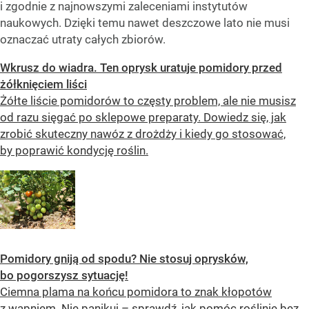
i zgodnie z najnowszymi zaleceniami instytutów
naukowych. Dzięki temu nawet deszczowe lato nie musi
oznaczać utraty całych zbiorów.
Wkrusz do wiadra. Ten oprysk uratuje pomidory przed
żółknięciem liści
Żółte liście pomidorów to częsty problem, ale nie musisz
od razu sięgać po sklepowe preparaty. Dowiedz się, jak
zrobić skuteczny nawóz z drożdży i kiedy go stosować,
by poprawić kondycję roślin.
Pomidory gniją od spodu? Nie stosuj oprysków,
bo pogorszysz sytuację!
Ciemna plama na końcu pomidora to znak kłopotów
z wapniem. Nie panikuj – sprawdź, jak pomóc roślinie bez