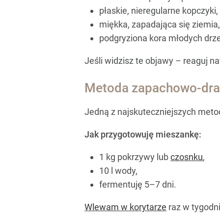
płaskie, nieregularne kopczyki,
miękka, zapadająca się ziemia,
podgryziona kora młodych drz
Jeśli widzisz te objawy – reaguj n
Metoda zapachowo-dra
Jedną z najskuteczniejszych meto
Jak przygotowuję mieszankę:
1 kg pokrzywy lub
czosnku
,
10 l wody,
fermentuję 5–7 dni.
Wlewam w korytarze
raz w tygodn