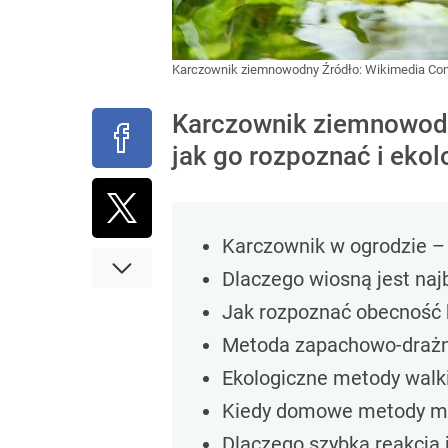
Karczownik ziemnowodny
Źródło:
Wikimedia C
Karczownik ziemnowodny
jak go rozpoznać i ekol
Karczownik w ogrodzie – 
Dlaczego wiosną jest naj
Jak rozpoznać obecność
Metoda zapachowo-drażn
Ekologiczne metody walk
Kiedy domowe metody m
Dlaczego szybka reakcja 