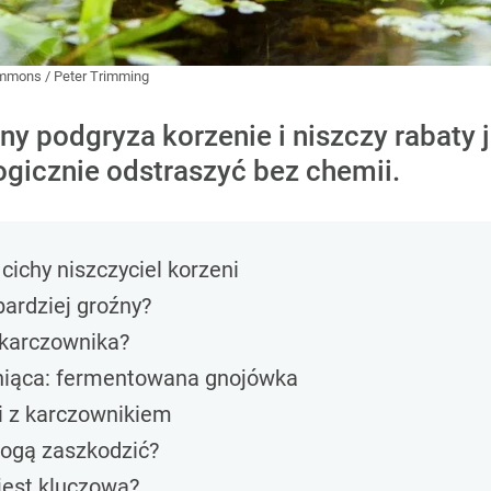
ommons
/
Peter Trimming
 podgryza korzenie i niszczy rabaty 
ogicznie odstraszyć bez chemii.
cichy niszczyciel korzeni
bardziej groźny?
 karczownika?
iąca: fermentowana gnojówka
i z karczownikiem
ogą zaszkodzić?
jest kluczowa?