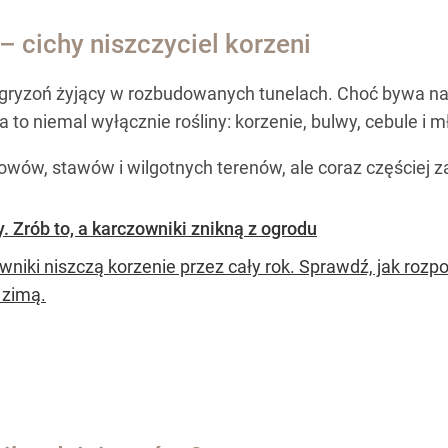
 cichy niszczyciel korzeni
gryzoń żyjący w rozbudowanych tunelach. Choć bywa n
to niemal wyłącznie rośliny: korzenie, bulwy, cebule i m
owów, stawów i wilgotnych terenów, ale coraz częściej zas
y. Zrób to, a karczowniki znikną z ogrodu
wniki niszczą korzenie przez cały rok. Sprawdź, jak rozp
zimą.