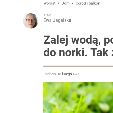
Wprost
/
Dom
/
Ogród i balkon
Autor:
Ewa Jagalska
Zalej wodą, p
do norki. Ta
Dodano:
18
lutego
4:45