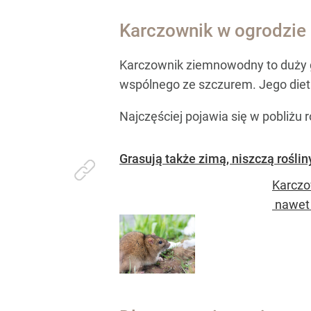
Karczownik w ogrodzie –
Karczownik ziemnowodny to duży 
wspólnego ze szczurem. Jego dieta 
Najczęściej pojawia się w pobliżu r
Grasują także zimą, niszczą roślin
Karczo
nawet 