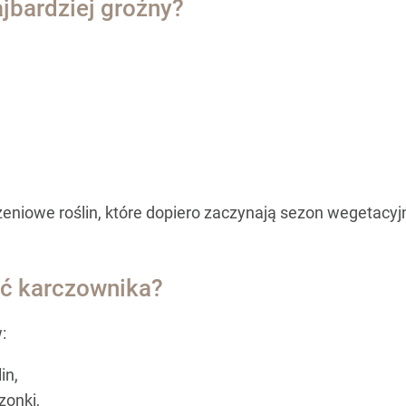
jbardziej groźny?
eniowe roślin, które dopiero zaczynają sezon wegetacyj
ć karczownika?
:
in,
zonki,