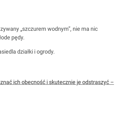
azywany „szczurem wodnym”, nie ma nic
łode pędy.
iedla działki i ogrody.
oznać ich obecność i skutecznie je odstraszyć –