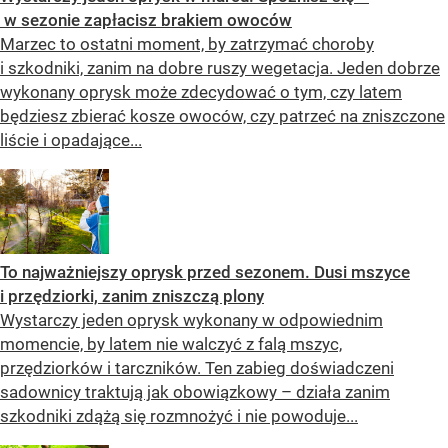
w sezonie zapłacisz brakiem owoców
Marzec to ostatni moment, by zatrzymać choroby
i szkodniki, zanim na dobre ruszy wegetacja. Jeden dobrze
wykonany oprysk może zdecydować o tym, czy latem
będziesz zbierać kosze owoców, czy patrzeć na zniszczone
liście i opadające...
To najważniejszy oprysk przed sezonem. Dusi mszyce
i przędziorki, zanim zniszczą plony
Wystarczy jeden oprysk wykonany w odpowiednim
momencie, by latem nie walczyć z falą mszyc,
przędziorków i tarczników. Ten zabieg doświadczeni
sadownicy traktują jak obowiązkowy – działa zanim
szkodniki zdążą się rozmnożyć i nie powoduje...