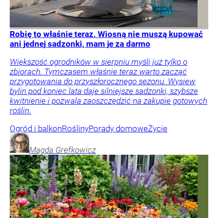
Robię to właśnie teraz. Wiosną nie muszą kupować
ani jednej sadzonki, mam je za darmo
Większość ogrodników w sierpniu myśli już tylko o
zbiorach. Tymczasem właśnie teraz warto zacząć
przygotowania do przyszłorocznego sezonu. Wysiew
bylin pod koniec lata daje silniejsze sadzonki, szybsze
kwitnienie i pozwala zaoszczędzić na zakupie gotowych
roślin.
Ogród i balkon
Rośliny
Porady domowe
Życie
Magda
Grefkowicz