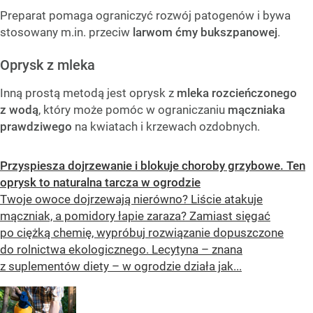
Preparat pomaga ograniczyć rozwój patogenów i bywa
stosowany m.in. przeciw
larwom ćmy bukszpanowej
.
Oprysk z mleka
Inną prostą metodą jest oprysk z
mleka rozcieńczonego
z wodą
, który może pomóc w ograniczaniu
mączniaka
prawdziwego
na kwiatach i krzewach ozdobnych.
Przyspiesza dojrzewanie i blokuje choroby grzybowe. Ten
oprysk to naturalna tarcza w ogrodzie
Twoje owoce dojrzewają nierówno? Liście atakuje
mączniak, a pomidory łapie zaraza? Zamiast sięgać
po ciężką chemię, wypróbuj rozwiązanie dopuszczone
do rolnictwa ekologicznego. Lecytyna – znana
z suplementów diety – w ogrodzie działa jak...