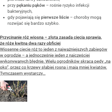
przy
pękaniu pąków
– rośnie ryzyko infekcji
bakteryjnych,
gdy pojawiają się
pierwsze liście
– choroby mogą
rozwijać się bardzo szybko.
Przycinanie róż wiosną – złota zasada cięcia sprawia,
że róże kwitną dwa razy obficiej
Wiosenne cięcie róż to jeden z najważniejszych zabiegów
w ogrodzie – a jednocześnie jeden z najczęściej
wykonywanych błędnie. Wielu ogrodników skraca pędy „na
oko”, przez co krzewy słabiej rosną i mają mniej kwiatów.
Tymczasem wystarczy...