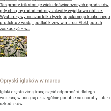
Ten prosty trik stosuje wielu doświadczonych ogrodników,
gdy chcą, by rododendrony zakwitły wyjątkowo obficie.
Wystarczy wymieszać kilka łyżek popularnego kuchennego
produktu z wodą i podlać krzew w marcu. Efekt potrafi
zaskoczyć – w...
Opryski iglaków w marcu
Iglaki często zimą tracą część odporności, dlatego
wczesną wiosną są szczególnie podatne na choroby i ataki
szkodników.