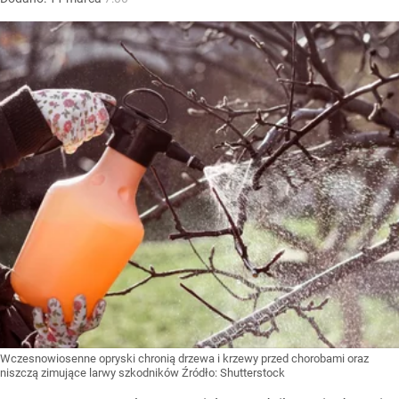
Wczesnowiosenne opryski chronią drzewa i krzewy przed chorobami oraz
niszczą zimujące larwy szkodników
Źródło:
Shutterstock