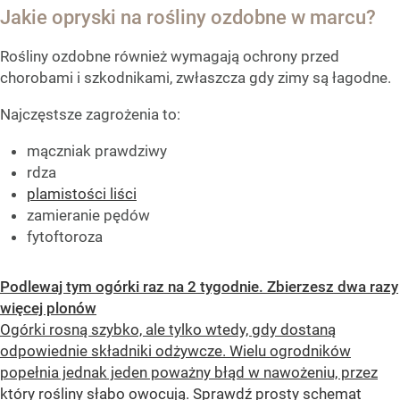
Jakie opryski na rośliny ozdobne w marcu?
Rośliny ozdobne również wymagają ochrony przed
chorobami i szkodnikami, zwłaszcza gdy zimy są łagodne.
Najczęstsze zagrożenia to:
mączniak prawdziwy
rdza
plamistości liści
zamieranie pędów
fytoftoroza
Podlewaj tym ogórki raz na 2 tygodnie. Zbierzesz dwa razy
więcej plonów
Ogórki rosną szybko, ale tylko wtedy, gdy dostaną
odpowiednie składniki odżywcze. Wielu ogrodników
popełnia jednak jeden poważny błąd w nawożeniu, przez
który rośliny słabo owocują. Sprawdź prosty schemat