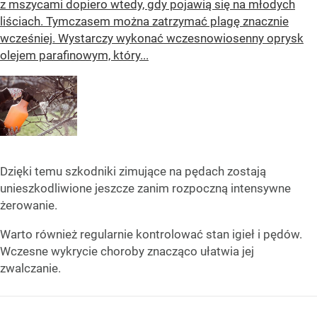
z mszycami dopiero wtedy, gdy pojawią się na młodych
liściach. Tymczasem można zatrzymać plagę znacznie
wcześniej. Wystarczy wykonać wczesnowiosenny oprysk
olejem parafinowym, który...
Dzięki temu szkodniki zimujące na pędach zostają
unieszkodliwione jeszcze zanim rozpoczną intensywne
żerowanie.
Warto również regularnie kontrolować stan igieł i pędów.
Wczesne wykrycie choroby znacząco ułatwia jej
zwalczanie.