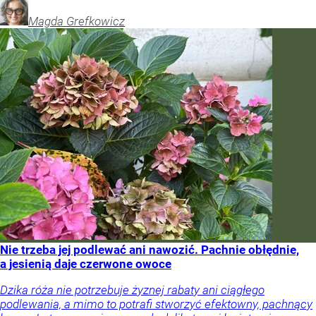
Magda
Grefkowicz
Nie trzeba jej podlewać ani nawozić. Pachnie obłędnie,
a jesienią daje czerwone owoce
Dzika róża nie potrzebuje żyznej rabaty ani ciągłego
podlewania, a mimo to potrafi stworzyć efektowny, pachnący