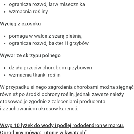
ogranicza rozwój larw misecznika
wzmacnia rośliny
Wyciąg z czosnku
pomaga w walce z szarą pleśnią
ogranicza rozwój bakterii i grzybów
Wywar ze skrzypu polnego
działa przeciw chorobom grzybowym
wzmacnia tkanki roślin
W przypadku silnego zagrożenia chorobami można sięgnąć
również po środki ochrony roślin, jednak zawsze należy
stosować je zgodnie z zaleceniami producenta
i z zachowaniem okresów karencji.
Wsyp 10 łyżek do wody i podlej rododendron w marcu.
Ogrodnicy mówią: „utonie w kwiatach”