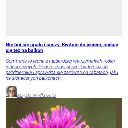
Nie boi się upału i suszy. Kwitnie do jesieni, nadaje
się też na balkon
Gomfrena to jedna z najbardziej wytrzymałych roślin
jednorocznych. Dobrze znosi suszę, kwitnie aż do
października i sprawdza się zarówno na rabatach, jak i
na słonecznych balkonach.
Magda
Grefkowicz