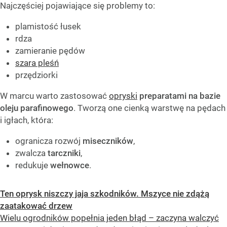
Najczęściej pojawiające się problemy to:
plamistość łusek
rdza
zamieranie pędów
szara pleśń
przędziorki
W marcu warto zastosować
opryski
preparatami na bazie
oleju parafinowego
. Tworzą one cienką warstwę na pędach
i igłach, która:
ogranicza rozwój
miseczników
,
zwalcza
tarczniki
,
redukuje
wełnowce
.
Ten oprysk niszczy jaja szkodników. Mszyce nie zdążą
zaatakować drzew
Wielu ogrodników popełnia jeden błąd – zaczyna walczyć