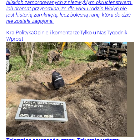
bliskich zamordowanych z niezwykłym okrucieństwem.
Ich dramat przypomina, że dla wielu rodzin Wołyń nie
jest historią zamkniętą, lecz bolesną raną, która do dziś
nie została zagojona.
Kraj
Polityka
Opinie i komentarze
Tylko u Nas
Tygodnik
Wprost