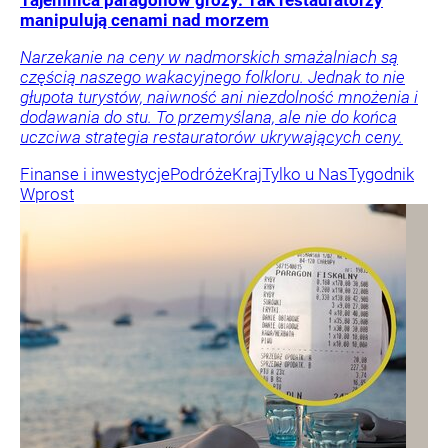
Tajemnica paragonów grozy. Tak restauratorzy
manipulują cenami nad morzem
Narzekanie na ceny w nadmorskich smażalniach są
częścią naszego wakacyjnego folkloru. Jednak to nie
głupota turystów, naiwność ani niezdolność mnożenia i
dodawania do stu. To przemyślana, ale nie do końca
uczciwa strategia restauratorów ukrywających ceny.
Finanse i inwestycje
Podróże
Kraj
Tylko u Nas
Tygodnik
Wprost