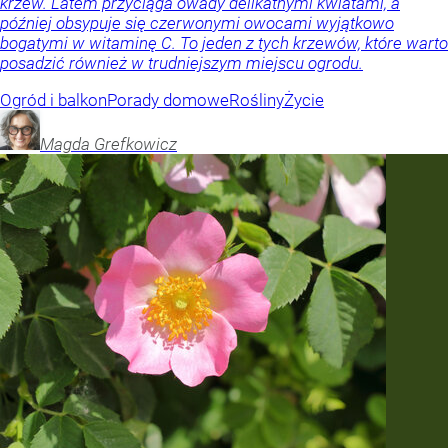
krzew. Latem przyciąga owady delikatnymi kwiatami, a
później obsypuje się czerwonymi owocami wyjątkowo
bogatymi w witaminę C. To jeden z tych krzewów, które warto
posadzić również w trudniejszym miejscu ogrodu.
Ogród i balkon
Porady domowe
Rośliny
Życie
Magda
Grefkowicz