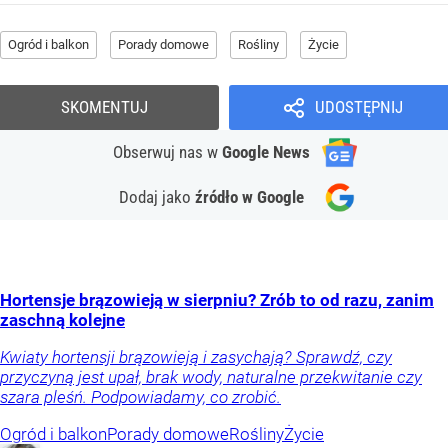
Ogród i balkon
Porady domowe
Rośliny
Życie
SKOMENTUJ
UDOSTĘPNIJ
Obserwuj nas
w
Google News
Dodaj jako
źródło w Google
Hortensje brązowieją w sierpniu? Zrób to od razu, zanim
zaschną kolejne
Kwiaty hortensji brązowieją i zasychają? Sprawdź, czy
przyczyną jest upał, brak wody, naturalne przekwitanie czy
szara pleśń. Podpowiadamy, co zrobić.
Ogród i balkon
Porady domowe
Rośliny
Życie