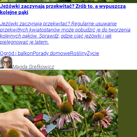
Jeżówki zaczynają przekwitać? Zrób to, a wypuszczą
kolejne pąki
Jeżówki zaczynają przekwitać? Regularne usuwanie
przekwitłych kwiatostanów może pobudzić je do tworzenia
kolejnych pąków. Sprawdź, gdzie ciąć jeżówki i jak
pielęgnować je latem.
Ogród i balkon
Porady domowe
Rośliny
Życie
Magda
Grefkowicz