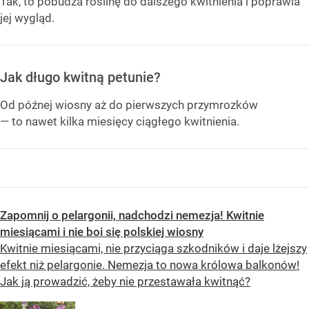
Tak, to pobudza roślinę do dalszego kwitnienia i poprawia
jej wygląd.
Jak długo kwitną petunie?
Od późnej wiosny aż do pierwszych przymrozków
— to nawet kilka miesięcy ciągłego kwitnienia.
Zapomnij o pelargonii, nadchodzi nemezja! Kwitnie
miesiącami i nie boi się polskiej wiosny
Kwitnie miesiącami, nie przyciąga szkodników i daje lżejszy
efekt niż pelargonie. Nemezja to nowa królowa balkonów!
Jak ją prowadzić, żeby nie przestawała kwitnąć?