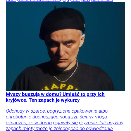
Myszy buszują w domu? Umieść to przy ich
kryjówce. Ten zapach je wykurzy
Odchody w szafce, pogryzione opakowanie albo
chrobotanie dochodzące nocą zza ściany mogą
oznaczać, że w domu pojawiły się gryzonie. Intensywny
zapach mięty może je zniechęcać do odwiedzania