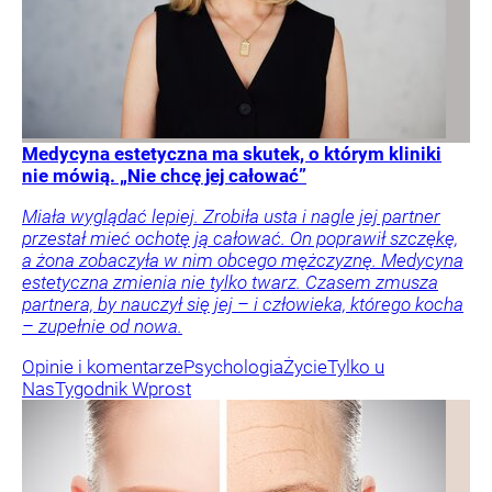
Medycyna estetyczna ma skutek, o którym kliniki
nie mówią. „Nie chcę jej całować”
Miała wyglądać lepiej. Zrobiła usta i nagle jej partner
przestał mieć ochotę ją całować. On poprawił szczękę,
a żona zobaczyła w nim obcego mężczyznę. Medycyna
estetyczna zmienia nie tylko twarz. Czasem zmusza
partnera, by nauczył się jej – i człowieka, którego kocha
– zupełnie od nowa.
Opinie i komentarze
Psychologia
Życie
Tylko u
Nas
Tygodnik Wprost