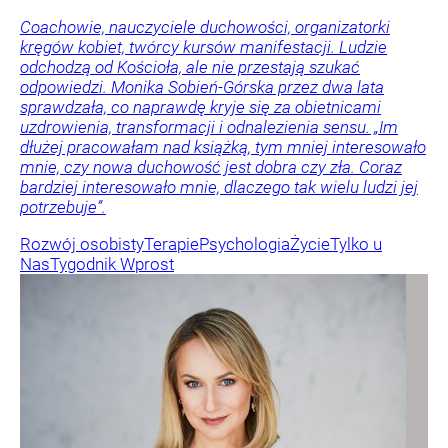
Coachowie, nauczyciele duchowości, organizatorki
kręgów kobiet, twórcy kursów manifestacji. Ludzie
odchodzą od Kościoła, ale nie przestają szukać
odpowiedzi. Monika Sobień-Górska przez dwa lata
sprawdzała, co naprawdę kryje się za obietnicami
uzdrowienia, transformacji i odnalezienia sensu. „Im
dłużej pracowałam nad książką, tym mniej interesowało
mnie, czy nowa duchowość jest dobra czy zła. Coraz
bardziej interesowało mnie, dlaczego tak wielu ludzi jej
potrzebuje”.
Rozwój osobisty
Terapie
Psychologia
Życie
Tylko u
Nas
Tygodnik Wprost