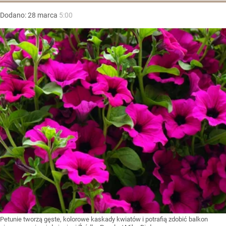
Dodano:
28
marca
5:00
Petunie tworzą gęste, kolorowe kaskady kwiatów i potrafią zdobić balkon