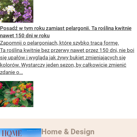
Posadź w tym roku zamiast pelargonii. Ta roślina kwitnie
nawet 150 dni w roku
Zapomnij o pelargoniach, które szybko tracą formę.
Ta roślina kwitnie bez przerwy nawet przez 150 dni, nie boi
się upałów i wygląda jak żywy bukiet zmieniających się
kolorów. Wystarczy jeden sezon, by całkowicie zmienić
zdanie o...
Home & Design