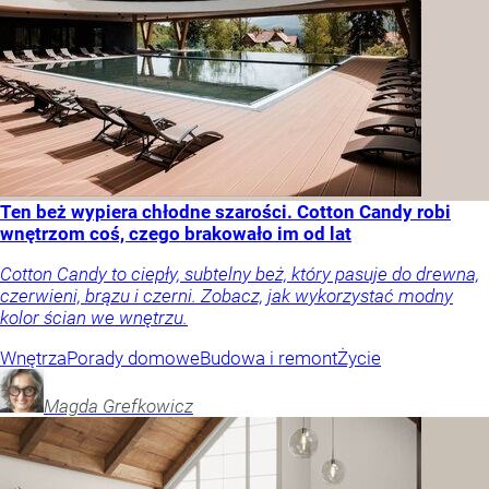
Ten beż wypiera chłodne szarości. Cotton Candy robi
wnętrzom coś, czego brakowało im od lat
Cotton Candy to ciepły, subtelny beż, który pasuje do drewna,
czerwieni, brązu i czerni. Zobacz, jak wykorzystać modny
kolor ścian we wnętrzu.
Wnętrza
Porady domowe
Budowa i remont
Życie
Magda
Grefkowicz