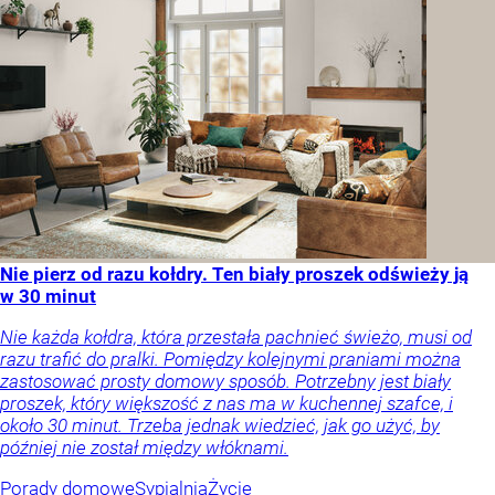
Nie pierz od razu kołdry. Ten biały proszek odświeży ją
w 30 minut
Nie każda kołdra, która przestała pachnieć świeżo, musi od
razu trafić do pralki. Pomiędzy kolejnymi praniami można
zastosować prosty domowy sposób. Potrzebny jest biały
proszek, który większość z nas ma w kuchennej szafce, i
około 30 minut. Trzeba jednak wiedzieć, jak go użyć, by
później nie został między włóknami.
Porady domowe
Sypialnia
Życie