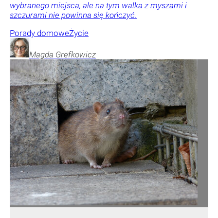
wybranego miejsca, ale na tym walka z myszami i
szczurami nie powinna się kończyć.
Porady domowe
Życie
Magda
Grefkowicz