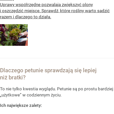
Uprawy współrzędne pozwalają zwiększyć plony
i oszczędzić miejsce. Sprawdź, które rośliny warto sadzić
razem i dlaczego to działa.
Dlaczego petunie sprawdzają się lepiej
niż bratki?
To nie tylko kwestia wyglądu. Petunie są po prostu bardziej
„użytkowe” w codziennym życiu.
Ich największe zalety: