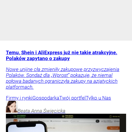
Temu, Shein i AliExpress już nie takie atrakcyjne.
Polaków zapytano o zakupy
Nowe unijne cła zmieniły zakupowe przyzwyczajenia
Polaków. Sondaż dla „Wprost” pokazuje, że niemal
połowa badanych ograniczyła zakupy na azjatyckich
platformach.
Firmy i rynki
Gospodarka
Twój portfel
Tylko u Nas
Beata Anna
Święcicka