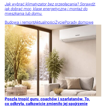
Jak wybrać klimatyzator bez przepłacania? Sprawdź,
jak dobrać moc, klasę energetyczną i montaż do
mieszkania lub domu.
Budowa i remont
Aktualności
Życie
Porady domowe
Poszła tropić guru, coachów i szarlatanów. To,
co odkryła, całkowicie zmieniło jej spojrzenie