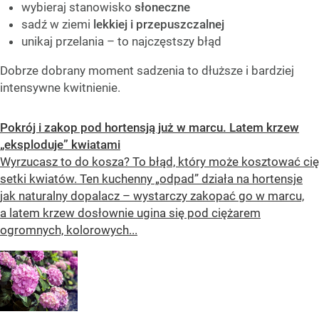
wybieraj stanowisko
słoneczne
sadź w ziemi
lekkiej i przepuszczalnej
unikaj przelania – to najczęstszy błąd
Dobrze dobrany moment sadzenia to dłuższe i bardziej
intensywne kwitnienie.
Pokrój i zakop pod hortensją już w marcu. Latem krzew
„eksploduje” kwiatami
Wyrzucasz to do kosza? To błąd, który może kosztować cię
setki kwiatów. Ten kuchenny „odpad” działa na hortensje
jak naturalny dopalacz – wystarczy zakopać go w marcu,
a latem krzew dosłownie ugina się pod ciężarem
ogromnych, kolorowych...