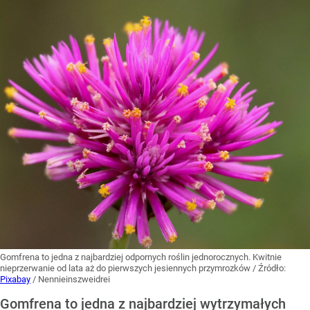
Gomfrena to jedna z najbardziej odpornych roślin jednorocznych. Kwitnie
nieprzerwanie od lata aż do pierwszych jesiennych przymrozków
/ Źródło:
Pixabay
/
Nennieinszweidrei
Gomfrena to jedna z najbardziej wytrzymałych