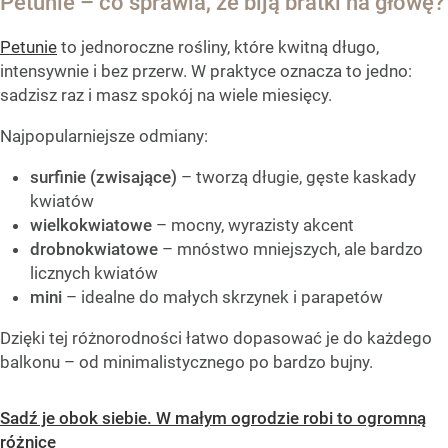
Petunie – co sprawia, że biją bratki na głowę?
Petunie
to jednoroczne rośliny, które kwitną długo,
intensywnie i bez przerw. W praktyce oznacza to jedno:
sadzisz raz i masz spokój na wiele miesięcy.
Najpopularniejsze odmiany:
surfinie (zwisające)
– tworzą długie, gęste kaskady
kwiatów
wielkokwiatowe
– mocny, wyrazisty akcent
drobnokwiatowe
– mnóstwo mniejszych, ale bardzo
licznych kwiatów
mini
– idealne do małych skrzynek i parapetów
Dzięki tej różnorodności łatwo dopasować je do każdego
balkonu – od minimalistycznego po bardzo bujny.
Sadź je obok siebie. W małym ogrodzie robi to ogromną
różnicę