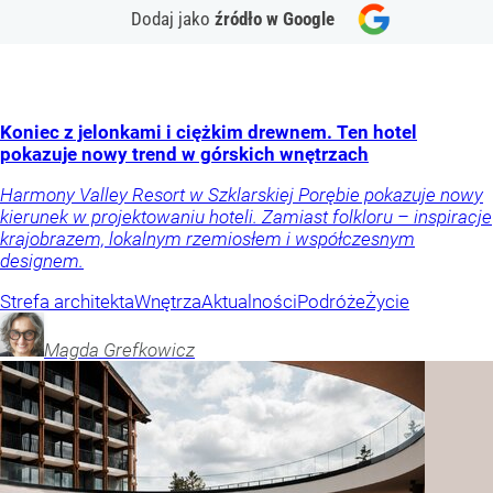
Dodaj jako
źródło w Google
Koniec z jelonkami i ciężkim drewnem. Ten hotel
pokazuje nowy trend w górskich wnętrzach
Harmony Valley Resort w Szklarskiej Porębie pokazuje nowy
kierunek w projektowaniu hoteli. Zamiast folkloru – inspiracje
krajobrazem, lokalnym rzemiosłem i współczesnym
designem.
Strefa architekta
Wnętrza
Aktualności
Podróże
Życie
Magda
Grefkowicz