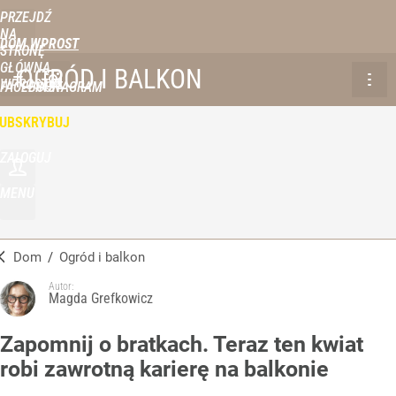
PRZEJDŹ
NA
DOM WPROST
STRONĘ
GŁÓWNĄ
OGRÓD I BALKON
WPROST.PL
FACEBOOK
INSTAGRAM
UBSKRYBUJ
ZALOGUJ
MENU
Dom
/
Ogród i balkon
Autor:
Magda Grefkowicz
Zapomnij o bratkach. Teraz ten kwiat
robi zawrotną karierę na balkonie