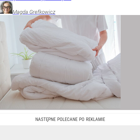
Magda
Grefkowicz