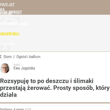
PRZEJDŹ
NA
DOM WPROST
STRONĘ
GŁÓWNĄ
WPROST.PL
FACEBOOK
INSTAGRAM
UBSKRYBUJ
ZALOGUJ
MENU
Dom
/
Ogród i balkon
Autor:
Ewa Jagalska
Rozsypuję to po deszczu i ślimaki
przestają żerować. Prosty sposób, który
działa
Dodano:
4
maja
4:50