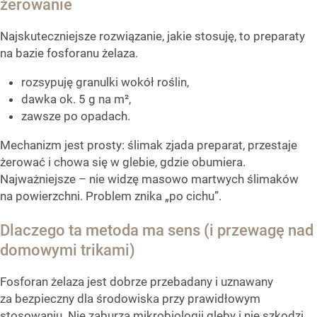
żerowanie
Najskuteczniejsze rozwiązanie, jakie stosuję, to preparaty
na bazie fosforanu żelaza.
rozsypuję granulki wokół roślin,
dawka ok. 5 g na m²,
zawsze po opadach.
Mechanizm jest prosty: ślimak zjada preparat, przestaje
żerować i chowa się w glebie, gdzie obumiera.
Najważniejsze – nie widzę masowo martwych ślimaków
na powierzchni. Problem znika „po cichu”.
Dlaczego ta metoda ma sens (i przewagę nad
domowymi trikami)
Fosforan żelaza jest dobrze przebadany i uznawany
za bezpieczny dla środowiska przy prawidłowym
stosowaniu. Nie zaburza mikrobiologii gleby i nie szkodzi