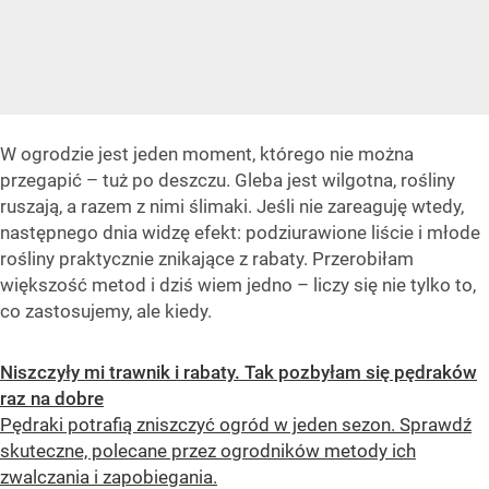
W ogrodzie jest jeden moment, którego nie można
przegapić – tuż po deszczu. Gleba jest wilgotna, rośliny
ruszają, a razem z nimi ślimaki. Jeśli nie zareaguję wtedy,
następnego dnia widzę efekt: podziurawione liście i młode
rośliny praktycznie znikające z rabaty. Przerobiłam
większość metod i dziś wiem jedno – liczy się nie tylko to,
co zastosujemy, ale kiedy.
Niszczyły mi trawnik i rabaty. Tak pozbyłam się pędraków
raz na dobre
Pędraki potrafią zniszczyć ogród w jeden sezon. Sprawdź
skuteczne, polecane przez ogrodników metody ich
zwalczania i zapobiegania.