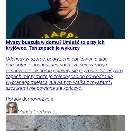
Myszy buszują w domu? Umieść to przy ich
kryjówce. Ten zapach je wykurzy
Odchody w szafce, pogryzione opakowanie albo
chrobotanie dochodzące nocą zza ściany mogą
oznaczać, że w domu pojawiły się gryzonie. Intensywny
zapach mięty może je zniechęcać do odwiedzania
wybranego miejsca, ale na tym walka z myszami i
szczurami nie powinna się kończyć.
Porady domowe
Życie
Magda
Grefkowicz