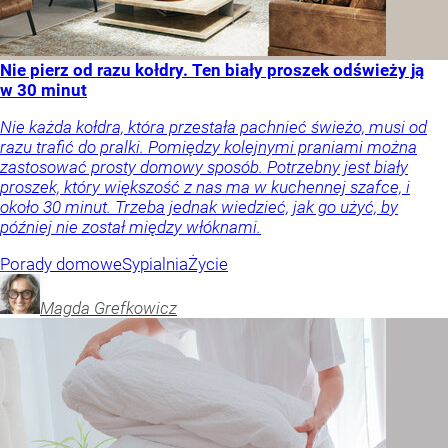
Nie pierz od razu kołdry. Ten biały proszek odświeży ją
w 30 minut
Nie każda kołdra, która przestała pachnieć świeżo, musi od
razu trafić do pralki. Pomiędzy kolejnymi praniami można
zastosować prosty domowy sposób. Potrzebny jest biały
proszek, który większość z nas ma w kuchennej szafce, i
około 30 minut. Trzeba jednak wiedzieć, jak go użyć, by
później nie został między włóknami.
Porady domowe
Sypialnia
Życie
Magda
Grefkowicz