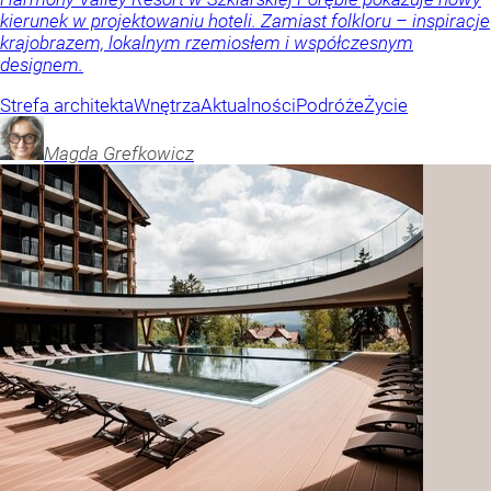
kierunek w projektowaniu hoteli. Zamiast folkloru – inspiracje
krajobrazem, lokalnym rzemiosłem i współczesnym
designem.
Strefa architekta
Wnętrza
Aktualności
Podróże
Życie
Magda
Grefkowicz