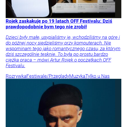
Rojek zaskakuje po 19 latach OFF Festivalu: Dziś
prawdopodobnie bym tego nie zrobił
Dzieci były małe, usypialiśmy je, wchodziliśmy na górę i
do późnej nocy siedzieliśmy przy komputerach. Nie
wspominam tego jako romantycznego czasu, za którym
dziś szczególnie tęsknię. To była po prostu bardzo
ciężka praca – mówi Artur Rojek o początkach OFF
Festivalu.
Rozrywka
Festiwale/Przeglądy
Muzyka
Tylko u Nas