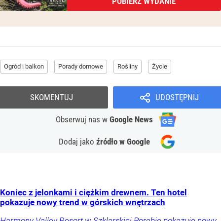
POBIERZ WYDANIE
Ogród i balkon
Porady domowe
Rośliny
Życie
SKOMENTUJ
UDOSTĘPNIJ
Obserwuj nas
w
Google News
Dodaj jako
źródło w Google
Koniec z jelonkami i ciężkim drewnem. Ten hotel
pokazuje nowy trend w górskich wnętrzach
Harmony Valley Resort w Szklarskiej Porębie pokazuje nowy