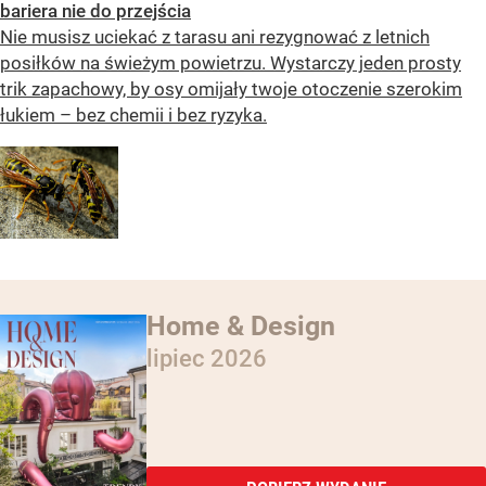
bariera nie do przejścia
Nie musisz uciekać z tarasu ani rezygnować z letnich
posiłków na świeżym powietrzu. Wystarczy jeden prosty
trik zapachowy, by osy omijały twoje otoczenie szerokim
łukiem – bez chemii i bez ryzyka.
Home & Design
lipiec 2026