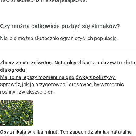
Czy można całkowicie pozbyć się ślimaków?
Nie, ale można skutecznie ograniczyć ich populację.
Zbierz zanim zakwitną. Naturalny eliksir z pokrzyw to złoto
dla ogrodu
Maj to najlepszy moment na gnojówkę z pokrzywy.
Sprawdź, jak ją przygotować i stosować, by wzmocnić
rośliny i zwiększyć plon.
Osy znikają w kilka minut. Ten zapach działa jak naturalna