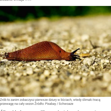
Zrób to zanim zobaczysz pierwsze dziury w liściach, wtedy ślimaki tracą
przewagę na cały sezon
Źródło:
Pixabay
/
Schwoaze