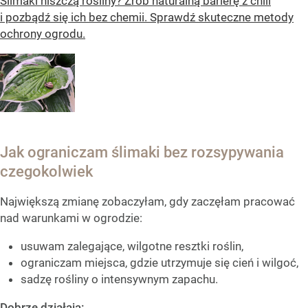
Ślimaki niszczą rośliny? Zrób naturalną barierę z chili
i pozbądź się ich bez chemii. Sprawdź skuteczne metody
ochrony ogrodu.
Jak ograniczam ślimaki bez rozsypywania
czegokolwiek
Największą zmianę zobaczyłam, gdy zaczęłam pracować
nad warunkami w ogrodzie:
usuwam zalegające, wilgotne resztki roślin,
ograniczam miejsca, gdzie utrzymuje się cień i wilgoć,
sadzę rośliny o intensywnym zapachu.
Dobrze działają: