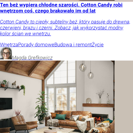
Ten beż wypiera chłodne szarości. Cotton Candy robi
wnętrzom coś, czego brakowało im od lat
Cotton Candy to ciepły, subtelny beż, który pasuje do drewna,
czerwieni, brązu i czerni. Zobacz, jak wykorzystać modny
kolor ścian we wnętrzu.
Wnętrza
Porady domowe
Budowa i remont
Życie
Magda
Grefkowicz