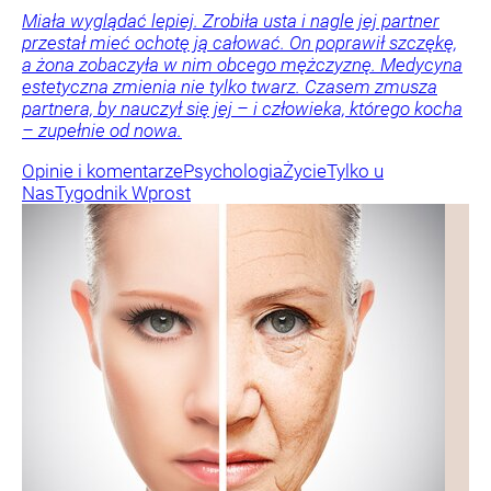
Miała wyglądać lepiej. Zrobiła usta i nagle jej partner
przestał mieć ochotę ją całować. On poprawił szczękę,
a żona zobaczyła w nim obcego mężczyznę. Medycyna
estetyczna zmienia nie tylko twarz. Czasem zmusza
partnera, by nauczył się jej – i człowieka, którego kocha
– zupełnie od nowa.
Opinie i komentarze
Psychologia
Życie
Tylko u
Nas
Tygodnik Wprost