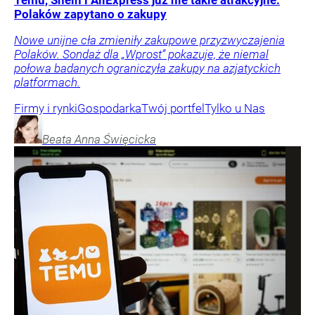
Temu, Shein i AliExpress już nie takie atrakcyjne.
Polaków zapytano o zakupy
Nowe unijne cła zmieniły zakupowe przyzwyczajenia
Polaków. Sondaż dla „Wprost” pokazuje, że niemal
połowa badanych ograniczyła zakupy na azjatyckich
platformach.
Firmy i rynki
Gospodarka
Twój portfel
Tylko u Nas
Beata Anna
Święcicka