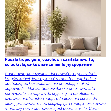
Poszła tropić guru, coachów i szarlatanów. To,
co odkryła, całkowicie zmieniło jej spojrzenie
Coachowie, nauczyciele duchowości, organizatorki
kręgów kobiet, twórcy kursów manifestacji. Ludzie
odchodzą od Kościoła, ale nie przestają szukać
odpowiedzi. Monika Sobień-Górska przez dwa lata
sprawdzała, co naprawdę kryje się za obietnicami
uzdrowienia, transformacji i odnalezienia sensu. „Im
dłużej pracowałam nad książką, tym mniej interesowało
mnie, czy nowa duchowość jest dobra czy zła. Coraz