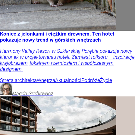
Koniec z jelonkami i ciężkim drewnem. Ten hotel
pokazuje nowy trend w górskich wnętrzach
Harmony Valley Resort w Szklarskiej Porębie pokazuje nowy
kierunek w projektowaniu hoteli. Zamiast folkloru – inspiracje
krajobrazem, lokalnym rzemiosłem i współczesnym
designem.
Strefa architekta
Wnętrza
Aktualności
Podróże
Życie
Magda
Grefkowicz