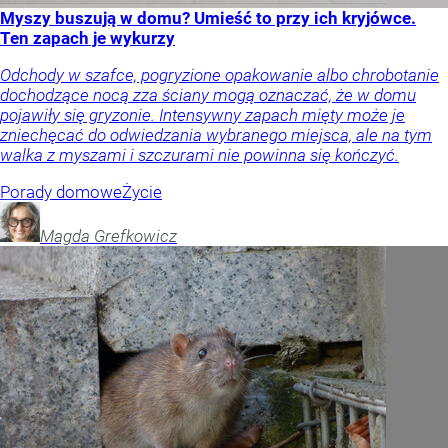
Myszy buszują w domu? Umieść to przy ich kryjówce.
Ten zapach je wykurzy
Odchody w szafce, pogryzione opakowanie albo chrobotanie
dochodzące nocą zza ściany mogą oznaczać, że w domu
pojawiły się gryzonie. Intensywny zapach mięty może je
zniechęcać do odwiedzania wybranego miejsca, ale na tym
walka z myszami i szczurami nie powinna się kończyć.
Porady domowe
Życie
Magda
Grefkowicz