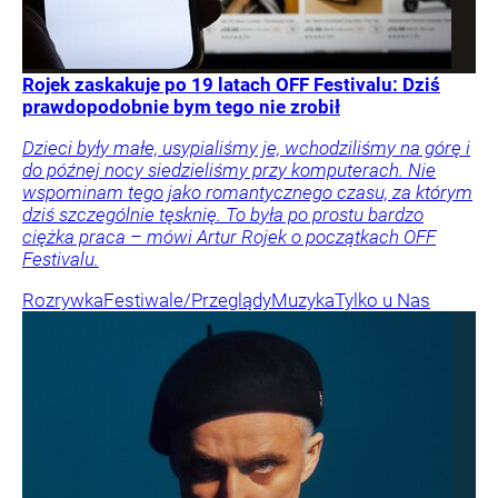
Rojek zaskakuje po 19 latach OFF Festivalu: Dziś
prawdopodobnie bym tego nie zrobił
Dzieci były małe, usypialiśmy je, wchodziliśmy na górę i
do późnej nocy siedzieliśmy przy komputerach. Nie
wspominam tego jako romantycznego czasu, za którym
dziś szczególnie tęsknię. To była po prostu bardzo
ciężka praca – mówi Artur Rojek o początkach OFF
Festivalu.
Rozrywka
Festiwale/Przeglądy
Muzyka
Tylko u Nas