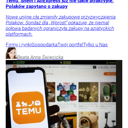
Temu, Shein i AliExpress już nie takie atrakcyjne.
Polaków zapytano o zakupy
Nowe unijne cła zmieniły zakupowe przyzwyczajenia
Polaków. Sondaż dla „Wprost” pokazuje, że niemal
połowa badanych ograniczyła zakupy na azjatyckich
platformach.
Firmy i rynki
Gospodarka
Twój portfel
Tylko u Nas
Beata Anna
Święcicka