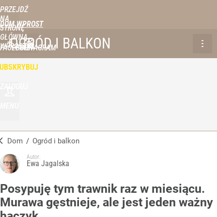
PRZEJDŹ
NA
DOM WPROST
STRONĘ
GŁÓWNĄ
OGRÓD I BALKON
WPROST.PL
FACEBOOK
INSTAGRAM
UBSKRYBUJ
ZALOGUJ
MENU
Dom
/
Ogród i balkon
Autor:
Ewa Jagalska
Posypuję tym trawnik raz w miesiącu.
Murawa gęstnieje, ale jest jeden ważny
haczyk