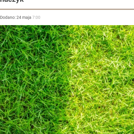
Dodano:
24
maja
7:00