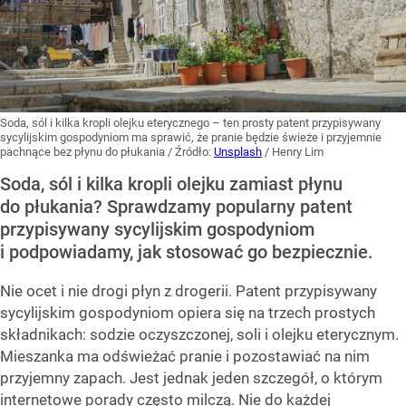
Soda, sól i kilka kropli olejku eterycznego – ten prosty patent przypisywany
sycylijskim gospodyniom ma sprawić, że pranie będzie świeże i przyjemnie
pachnące bez płynu do płukania
/ Źródło:
Unsplash
/
Henry Lim
Soda, sól i kilka kropli olejku zamiast płynu
do płukania? Sprawdzamy popularny patent
przypisywany sycylijskim gospodyniom
i podpowiadamy, jak stosować go bezpiecznie.
Nie ocet i nie drogi płyn z drogerii. Patent przypisywany
sycylijskim gospodyniom opiera się na trzech prostych
składnikach: sodzie oczyszczonej, soli i olejku eterycznym.
Mieszanka ma odświeżać pranie i pozostawiać na nim
przyjemny zapach. Jest jednak jeden szczegół, o którym
internetowe porady często milczą. Nie do każdej