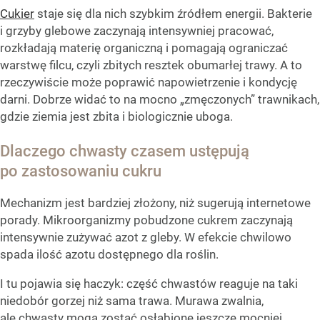
Cukier
staje się dla nich szybkim źródłem energii. Bakterie
i grzyby glebowe zaczynają intensywniej pracować,
rozkładają materię organiczną i pomagają ograniczać
warstwę filcu, czyli zbitych resztek obumarłej trawy. A to
rzeczywiście może poprawić napowietrzenie i kondycję
darni. Dobrze widać to na mocno „zmęczonych” trawnikach,
gdzie ziemia jest zbita i biologicznie uboga.
Dlaczego chwasty czasem ustępują
po zastosowaniu cukru
Mechanizm jest bardziej złożony, niż sugerują internetowe
porady. Mikroorganizmy pobudzone cukrem zaczynają
intensywnie zużywać azot z gleby. W efekcie chwilowo
spada ilość azotu dostępnego dla roślin.
I tu pojawia się haczyk: część chwastów reaguje na taki
niedobór gorzej niż sama trawa. Murawa zwalnia,
ale chwasty mogą zostać osłabione jeszcze mocniej.