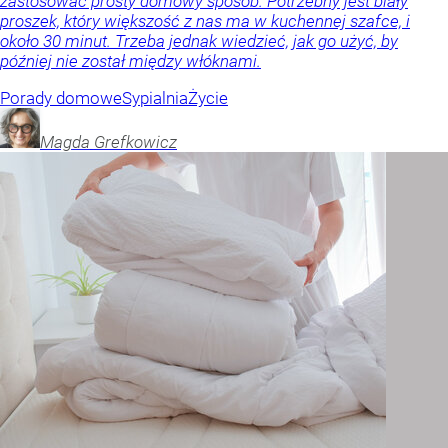
zastosować prosty domowy sposób. Potrzebny jest biały
proszek, który większość z nas ma w kuchennej szafce, i
około 30 minut. Trzeba jednak wiedzieć, jak go użyć, by
później nie został między włóknami.
Porady domowe
Sypialnia
Życie
Magda
Grefkowicz