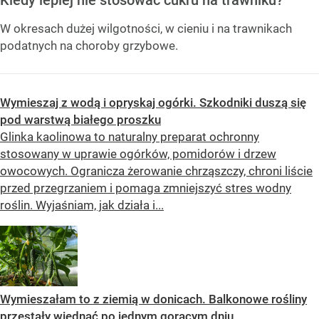
W okresach dużej wilgotności, w cieniu i na trawnikach
podatnych na choroby grzybowe.
Wymieszaj z wodą i opryskaj ogórki. Szkodniki duszą się
pod warstwą białego proszku
Glinka kaolinowa to naturalny preparat ochronny
stosowany w uprawie ogórków, pomidorów i drzew
owocowych. Ogranicza żerowanie chrząszczy, chroni liście
przed przegrzaniem i pomaga zmniejszyć stres wodny
roślin. Wyjaśniam, jak działa i...
Wymieszałam to z ziemią w donicach. Balkonowe rośliny
przestały więdnąć po jednym gorącym dniu