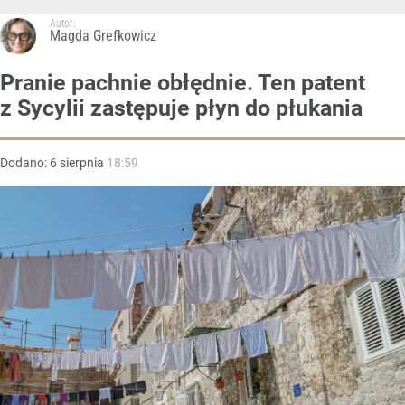
Autor:
Magda Grefkowicz
Pranie pachnie obłędnie. Ten patent
z Sycylii zastępuje płyn do płukania
Dodano:
6
sierpnia
18:59