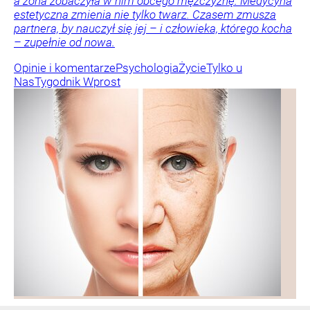
a żona zobaczyła w nim obcego mężczyznę. Medycyna
estetyczna zmienia nie tylko twarz. Czasem zmusza
partnera, by nauczył się jej – i człowieka, którego kocha
– zupełnie od nowa.
Opinie i komentarze
Psychologia
Życie
Tylko u
Nas
Tygodnik Wprost