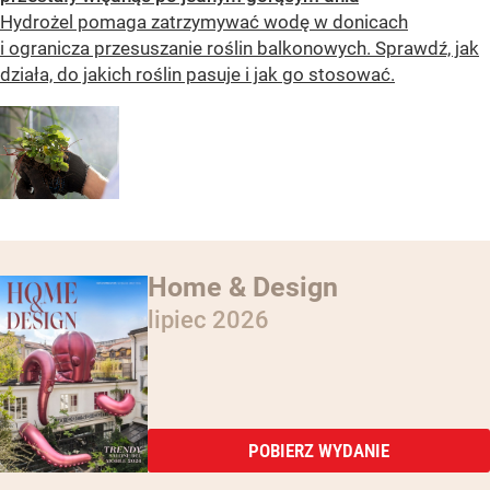
Hydrożel pomaga zatrzymywać wodę w donicach
i ogranicza przesuszanie roślin balkonowych. Sprawdź, jak
działa, do jakich roślin pasuje i jak go stosować.
Home & Design
lipiec 2026
POBIERZ WYDANIE