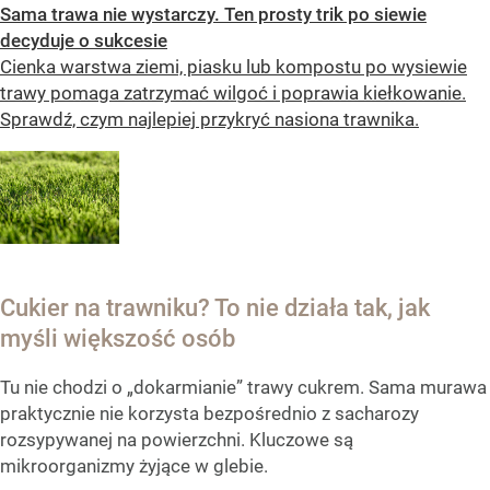
Sama trawa nie wystarczy. Ten prosty trik po siewie
decyduje o sukcesie
Cienka warstwa ziemi, piasku lub kompostu po wysiewie
trawy pomaga zatrzymać wilgoć i poprawia kiełkowanie.
Sprawdź, czym najlepiej przykryć nasiona trawnika.
Cukier na trawniku? To nie działa tak, jak
myśli większość osób
Tu nie chodzi o „dokarmianie” trawy cukrem. Sama murawa
praktycznie nie korzysta bezpośrednio z sacharozy
rozsypywanej na powierzchni. Kluczowe są
mikroorganizmy żyjące w glebie.