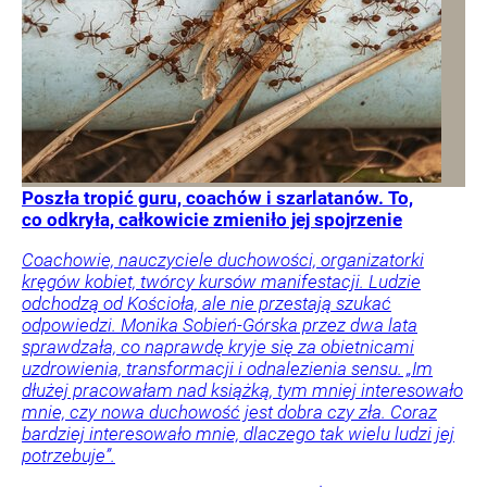
Poszła tropić guru, coachów i szarlatanów. To,
co odkryła, całkowicie zmieniło jej spojrzenie
Coachowie, nauczyciele duchowości, organizatorki
kręgów kobiet, twórcy kursów manifestacji. Ludzie
odchodzą od Kościoła, ale nie przestają szukać
odpowiedzi. Monika Sobień-Górska przez dwa lata
sprawdzała, co naprawdę kryje się za obietnicami
uzdrowienia, transformacji i odnalezienia sensu. „Im
dłużej pracowałam nad książką, tym mniej interesowało
mnie, czy nowa duchowość jest dobra czy zła. Coraz
bardziej interesowało mnie, dlaczego tak wielu ludzi jej
potrzebuje”.