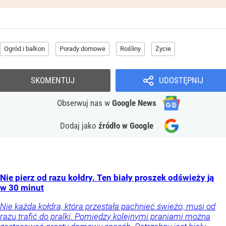
Ogród i balkon
Porady domowe
Rośliny
Życie
SKOMENTUJ
UDOSTĘPNIJ
Obserwuj nas
w
Google News
Dodaj jako
źródło w Google
Nie pierz od razu kołdry. Ten biały proszek odświeży ją
w 30 minut
Nie każda kołdra, która przestała pachnieć świeżo, musi od
razu trafić do pralki. Pomiędzy kolejnymi praniami można