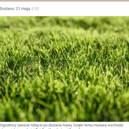
Dodano:
21
maja
4:50
Ogrodnicy zawsze robią to po dosianiu trawy. Dzięki temu murawa wschodzi