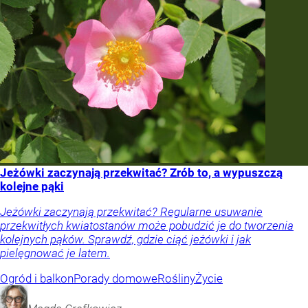
Jeżówki zaczynają przekwitać? Zrób to, a wypuszczą
kolejne pąki
Jeżówki zaczynają przekwitać? Regularne usuwanie
przekwitłych kwiatostanów może pobudzić je do tworzenia
kolejnych pąków. Sprawdź, gdzie ciąć jeżówki i jak
pielęgnować je latem.
Ogród i balkon
Porady domowe
Rośliny
Życie