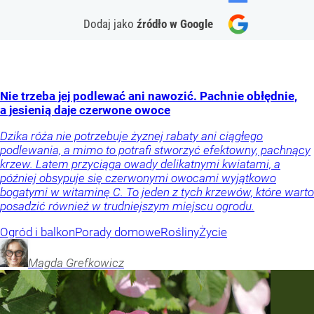
Dodaj jako
źródło w Google
Nie trzeba jej podlewać ani nawozić. Pachnie obłędnie,
a jesienią daje czerwone owoce
Dzika róża nie potrzebuje żyznej rabaty ani ciągłego
podlewania, a mimo to potrafi stworzyć efektowny, pachnący
krzew. Latem przyciąga owady delikatnymi kwiatami, a
później obsypuje się czerwonymi owocami wyjątkowo
bogatymi w witaminę C. To jeden z tych krzewów, które warto
posadzić również w trudniejszym miejscu ogrodu.
Ogród i balkon
Porady domowe
Rośliny
Życie
Magda
Grefkowicz