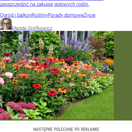
zaoszczędzić na zakupie gotowych roślin.
Ogród i balkon
Rośliny
Porady domowe
Życie
Magda
Grefkowicz