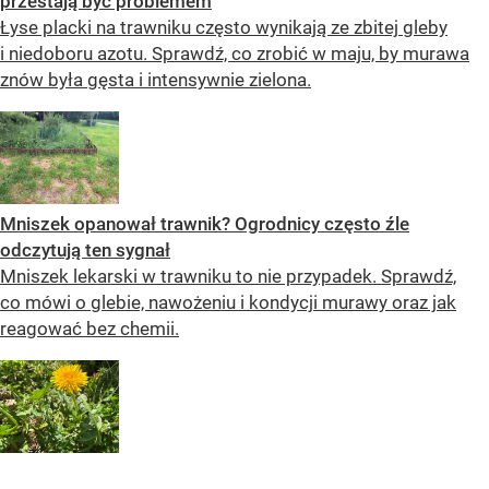
przestają być problemem
Łyse placki na trawniku często wynikają ze zbitej gleby
i niedoboru azotu. Sprawdź, co zrobić w maju, by murawa
znów była gęsta i intensywnie zielona.
Mniszek opanował trawnik? Ogrodnicy często źle
odczytują ten sygnał
Mniszek lekarski w trawniku to nie przypadek. Sprawdź,
co mówi o glebie, nawożeniu i kondycji murawy oraz jak
reagować bez chemii.