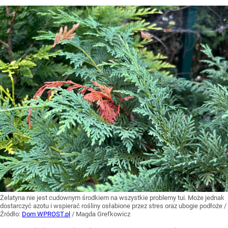
Żelatyna nie jest cudownym środkiem na wszystkie problemy tui. Może jednak
dostarczyć azotu i wspierać rośliny osłabione przez stres oraz ubogie podłoże
/
Źródło:
Dom WPROST.pl
/
Magda Grefkowicz