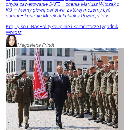
chyba zawetowanie SAFE – ocenia Mariusz Witczak z
KO. – Mamy głowę państwa, z której możemy być
dumni – kontruje Marek Jakubiak z Rozwoju Plus.
Kraj
Tylko u Nas
Polityka
Opinie i komentarze
Tygodnik
Wprost
Magdalena
Frindt