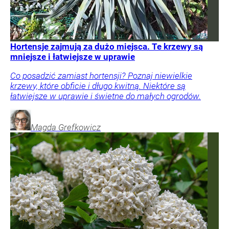
Hortensje zajmują za dużo miejsca. Te krzewy są
mniejsze i łatwiejsze w uprawie
Co posadzić zamiast hortensji? Poznaj niewielkie
krzewy, które obficie i długo kwitną. Niektóre są
łatwiejsze w uprawie i świetne do małych ogrodów.
Magda
Grefkowicz