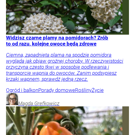
Widzisz czarne plamy na pomidorach? Zrób
to od razu, kolejne owoce będą zdrowe
Ciemna, zapadnięta plama na spodzie pomidora
wygląda jak objaw groźnej choroby. W rzeczywistości
przyczyna często tkwi w sposobie podlewania i
transporcie wapnia do owoców. Zanim podsypiesz
krzaki wapnem, sprawdź jedną rzecz.
Ogród i balkon
Porady domowe
Rośliny
Życie
Magda
Grefkowicz