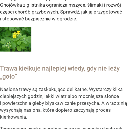
Gnojówka z glistnika ogranicza mszyce, ślimaki i rozwój
części chorób grzybowych. Sprawdź, jak ją przygotować
i stosować bezpiecznie w ogrodzie.
Trawa kiełkuje najlepiej wtedy, gdy nie leży
„goło”
Nasiona trawy są zaskakująco delikatne. Wystarczy kilka
cieplejszych godzin, lekki wiatr albo mocniejsze słońce
i powierzchnia gleby błyskawicznie przesycha. A wraz z nią
wysychają nasiona, które dopiero zaczynają proces
kiełkowania.
Tymczasem cienka warstwa ziemi na wierzchu działa jak