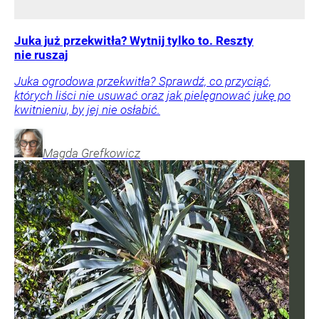
Juka już przekwitła? Wytnij tylko to. Reszty
nie ruszaj
Juka ogrodowa przekwitła? Sprawdź, co przyciąć,
których liści nie usuwać oraz jak pielęgnować jukę po
kwitnieniu, by jej nie osłabić.
Magda
Grefkowicz