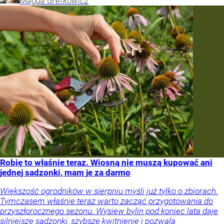
Magda
Grefkowicz
Robię to właśnie teraz. Wiosną nie muszą kupować ani
jednej sadzonki, mam je za darmo
Większość ogrodników w sierpniu myśli już tylko o zbiorach.
Tymczasem właśnie teraz warto zacząć przygotowania do
przyszłorocznego sezonu. Wysiew bylin pod koniec lata daje
silniejsze sadzonki, szybsze kwitnienie i pozwala