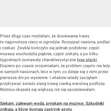
Przez długi czas myślałam, że dosiewanie trawy
to najprostsza rzecz w ogrodzie. Rozsypać nasiona, podlać
i czekać. Zwykle kończyło się jednak podobnie: część
murawy wschodziła pięknie, część znikała, a po kilku
tygodniach zostawały charakterystyczne
łyse placki
.
Dopiero po czasie zrozumiałam, że problem często nie leży
w samych nasionach, lecz w tym, co dzieje się z nimi przez
pierwsze dni po wysiewie. I właśnie wtedy zaczęłam
przykrywać świeżo sianą trawę cienką warstwą podłoża.
Różnica okazała się większa, niż się spodziewałam.
Siekam, zalewam wodą, pryskam na mszyce. Szkodniki
znikają, a liście dostają zastrzyk azotu