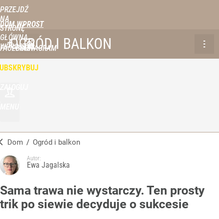
PRZEJDŹ
NA
DOM WPROST
STRONĘ
GŁÓWNĄ
OGRÓD I BALKON
WPROST.PL
FACEBOOK
INSTAGRAM
UBSKRYBUJ
ZALOGUJ
MENU
Dom
/
Ogród i balkon
Autor:
Ewa Jagalska
Sama trawa nie wystarczy. Ten prosty
trik po siewie decyduje o sukcesie