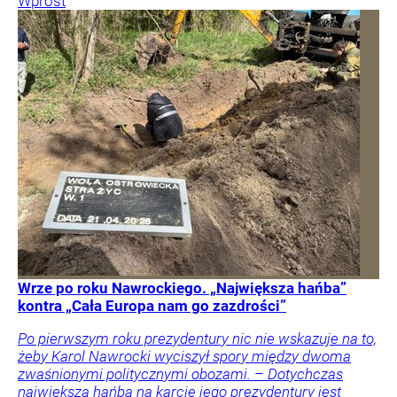
Wprost
Wrze po roku Nawrockiego. „Największa hańba”
kontra „Cała Europa nam go zazdrości”
Po pierwszym roku prezydentury nic nie wskazuje na to,
żeby Karol Nawrocki wyciszył spory między dwoma
zwaśnionymi politycznymi obozami. – Dotychczas
największą hańbą na karcie jego prezydentury jest