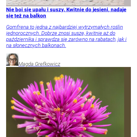
Nie boi się upału i suszy. Kwitnie do jesieni, nadaje
się też na balkon
Gomfrena to jedna z najbardziej wytrzymałych roślin
jednorocznych. Dobrze znosi suszę, kwitnie aż do
października i sprawdza się zarówno na rabatach, jak i
na słonecznych balkonach.
Magda
Grefkowicz