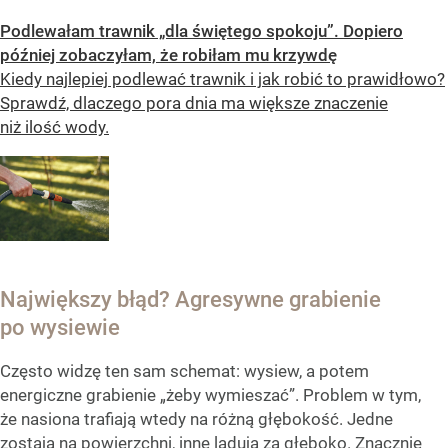
Podlewałam trawnik „dla świętego spokoju”. Dopiero
później zobaczyłam, że robiłam mu krzywdę
Kiedy najlepiej podlewać trawnik i jak robić to prawidłowo?
Sprawdź, dlaczego pora dnia ma większe znaczenie
niż ilość wody.
Największy błąd? Agresywne grabienie
po wysiewie
Często widzę ten sam schemat: wysiew, a potem
energiczne grabienie „żeby wymieszać”. Problem w tym,
że nasiona trafiają wtedy na różną głębokość. Jedne
zostają na powierzchni, inne lądują za głęboko. Znacznie