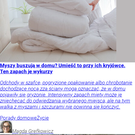
Myszy buszują w domu? Umieść to przy ich kryjówce.
Ten zapach je wykurzy
Odchody w szafce, pogryzione opakowanie albo chrobotanie
dochodzące nocą zza ściany mogą oznaczać, że w domu
pojawiły się gryzonie. Intensywny zapach mięty może je
zniechęcać do odwiedzania wybranego miejsca, ale na tym
walka z myszami i szczurami nie powinna się kończyć.
Porady domowe
Życie
Magda
Grefkowicz