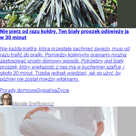
Nie pierz od razu kołdry. Ten biały proszek odświeży ją
w 30 minut
Nie każda kołdra, która przestała pachnieć świeżo, musi od
razu trafić do pralki. Pomiędzy kolejnymi praniami można
zastosować prosty domowy sposób. Potrzebny jest biały
proszek, który większość z nas ma w kuchennej szafce, i
około 30 minut. Trzeba jednak wiedzieć, jak go użyć, by
później nie został między włóknami.
Porady domowe
Sypialnia
Życie
Magda
Grefkowicz