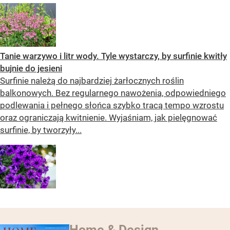
Tanie warzywo i litr wody. Tyle wystarczy, by surfinie kwitły
bujnie do jesieni
Surfinie należą do najbardziej żarłocznych roślin
balkonowych. Bez regularnego nawożenia, odpowiedniego
podlewania i pełnego słońca szybko tracą tempo wzrostu
oraz ograniczają kwitnienie. Wyjaśniam, jak pielęgnować
surfinie, by tworzyły...
Home & Design