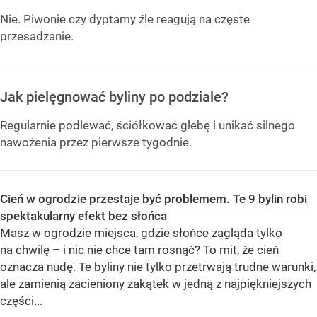
Nie. Piwonie czy dyptamy źle reagują na częste
przesadzanie.
Jak pielęgnować byliny po podziale?
Regularnie podlewać, ściółkować glebę i unikać silnego
nawożenia przez pierwsze tygodnie.
Cień w ogrodzie przestaje być problemem. Te 9 bylin robi
spektakularny efekt bez słońca
Masz w ogrodzie miejsca, gdzie słońce zagląda tylko
na chwilę – i nic nie chce tam rosnąć? To mit, że cień
oznacza nudę. Te byliny nie tylko przetrwają trudne warunki,
ale zamienią zacieniony zakątek w jedną z najpiękniejszych
części...