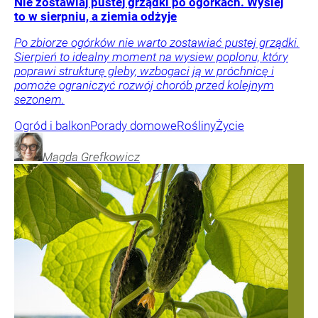
Nie zostawiaj pustej grządki po ogórkach. Wysiej
to w sierpniu, a ziemia odżyje
Po zbiorze ogórków nie warto zostawiać pustej grządki.
Sierpień to idealny moment na wysiew poplonu, który
poprawi strukturę gleby, wzbogaci ją w próchnicę i
pomoże ograniczyć rozwój chorób przed kolejnym
sezonem.
Ogród i balkon
Porady domowe
Rośliny
Życie
Magda
Grefkowicz