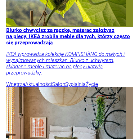
Biurko chwycisz za rączkę, materac założysz
na plecy. IKEA zrobiła meble dla tych, którzy często
się przeprowadzają
IKEA wprowadza kolekcję KOMPISHÄNG do małych i
wynajmowanych mieszkań. Biurko z uchwytem,
składane meble i materac na plecy ułatwią
przeprowadzkę.
Wnętrza
Aktualności
Salon
Sypialnia
Życie