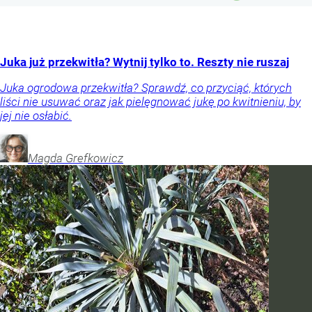
Juka już przekwitła? Wytnij tylko to. Reszty nie ruszaj
Juka ogrodowa przekwitła? Sprawdź, co przyciąć, których
liści nie usuwać oraz jak pielęgnować jukę po kwitnieniu, by
jej nie osłabić.
Magda
Grefkowicz