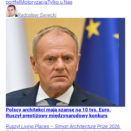
portfel
Motoryzacja
Tylko u Nas
Radosław
Święcki
Polscy architekci mają szansę na 10 tys. Euro.
Ruszył prestiżowy międzynarodowy konkurs
Ruszył Living Places – Simon Architecture Prize 2026.