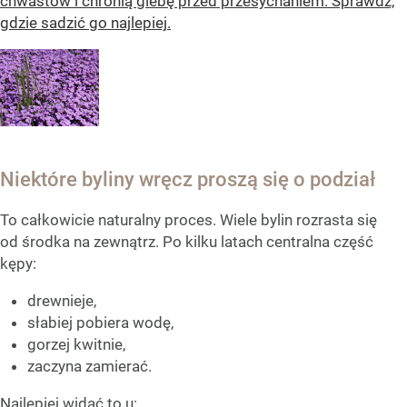
chwastów i chronią glebę przed przesychaniem. Sprawdź,
gdzie sadzić go najlepiej.
Niektóre byliny wręcz proszą się o podział
To całkowicie naturalny proces. Wiele bylin rozrasta się
od środka na zewnątrz. Po kilku latach centralna część
kępy:
drewnieje,
słabiej pobiera wodę,
gorzej kwitnie,
zaczyna zamierać.
Najlepiej widać to u: