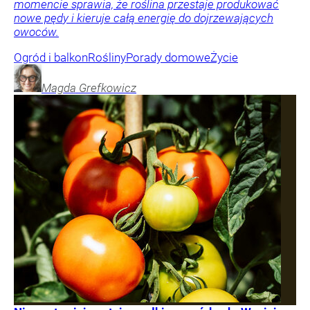
momencie sprawia, że roślina przestaje produkować
nowe pędy i kieruje całą energię do dojrzewających
owoców.
Ogród i balkon
Rośliny
Porady domowe
Życie
Magda
Grefkowicz