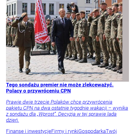
Tego sondażu premier nie może zlekceważyć.
Polacy o przywróceniu CPN
Prawie dwie trzecie Polaków chce przywrócenia
pakietu CPN na dwa ostatnie tygodnie wakacji – wynika
z sondażu dla „Wprost”. Decyzja w tej sprawie lada
dzień.
Finanse i inwestycje
Firmy i rynki
Gospodarka
Twój