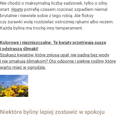
Nie chodzi o maksymalną liczbę sadzonek, tylko o silny
start.
Hosty
potrafię czasem rozcinać szpadlem niemal
brutalnie i niewiele sobie z tego robią. Ale floksy
czy żurawki wolę rozdzielać ostrożniej rękami albo nożem.
Każda bylina ma trochę inny temperament.
Kolorowe i niezniszczalne. Te kwiaty przetrwają suszę
i odstraszą ślimaki!
Szukasz kwiatów, które zniosą upał, nie padną bez wody
i nie smakują ślimakom? Oto odporne i piękne rośliny, które
warto mieć w ogrodzie.
Niektóre byliny lepiej zostawić w spokoju