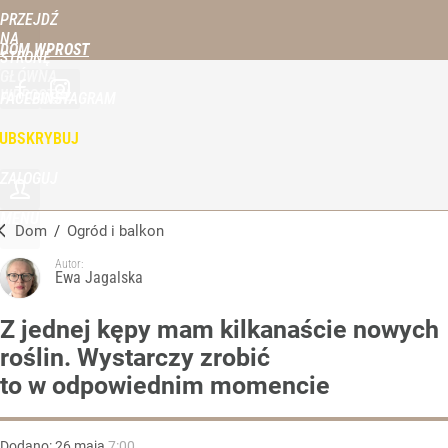
PRZEJDŹ
NA
DOM WPROST
STRONĘ
GŁÓWNĄ
WPROST.PL
FACEBOOK
INSTAGRAM
UBSKRYBUJ
ZALOGUJ
MENU
Dom
/
Ogród i balkon
Autor:
Ewa Jagalska
Z jednej kępy mam kilkanaście nowych
roślin. Wystarczy zrobić
to w odpowiednim momencie
Dodano:
26
maja
7:00