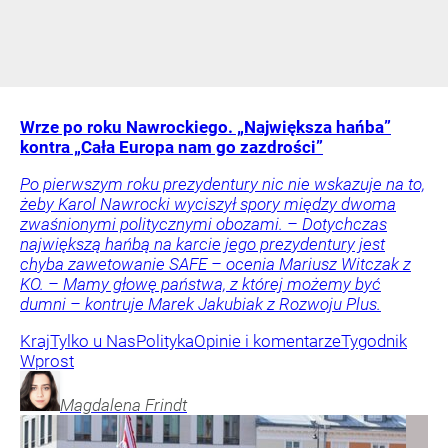
Wrze po roku Nawrockiego. „Największa hańba”
kontra „Cała Europa nam go zazdrości”
Po pierwszym roku prezydentury nic nie wskazuje na to,
żeby Karol Nawrocki wyciszył spory między dwoma
zwaśnionymi politycznymi obozami. – Dotychczas
największą hańbą na karcie jego prezydentury jest
chyba zawetowanie SAFE – ocenia Mariusz Witczak z
KO. – Mamy głowę państwa, z której możemy być
dumni – kontruje Marek Jakubiak z Rozwoju Plus.
Kraj
Tylko u Nas
Polityka
Opinie i komentarze
Tygodnik
Wprost
Magdalena
Frindt