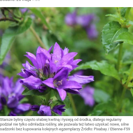
Starsze byliny często słabiej kwitną i łysieją od środka, dlatego regularny
podział nie tylko odmładza rośliny, ale pozwala też łatwo uzyskać nowe, silne
sadzonki bez kupowania kolejnych egzemplarzy
Źródło:
Pixabay
/
Etienne-F59