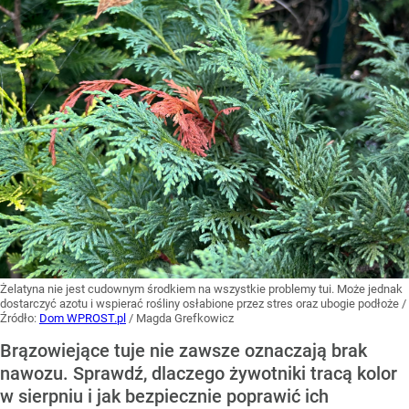
Żelatyna nie jest cudownym środkiem na wszystkie problemy tui. Może jednak
dostarczyć azotu i wspierać rośliny osłabione przez stres oraz ubogie podłoże
/
Źródło:
Dom WPROST.pl
/
Magda Grefkowicz
Brązowiejące tuje nie zawsze oznaczają brak
nawozu. Sprawdź, dlaczego żywotniki tracą kolor
w sierpniu i jak bezpiecznie poprawić ich