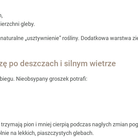
h,
erzchni gleby.
naturalne „usztywnienie” rośliny. Dodatkowa warstwa zie
zę po deszczach i silnym wietrze
iegu. Nieobsypany groszek potrafi:
j trzymają pion i mniej cierpią podczas nagłych zmian p
lnie na lekkich, piaszczystych glebach.