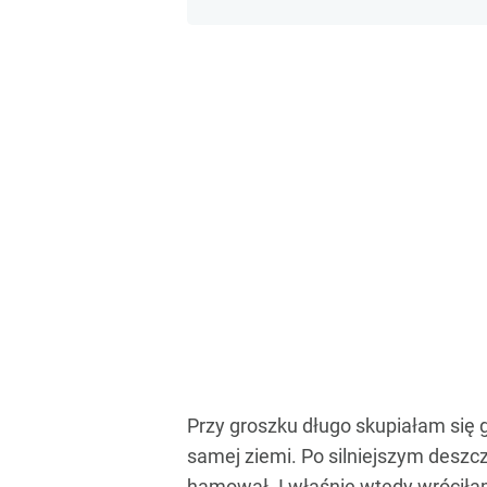
Przy groszku długo skupiałam się 
samej ziemi. Po silniejszym deszcz
hamował. I właśnie wtedy wróciłam