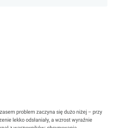
czasem problem zaczyna się dużo niżej – przy
zenie lekko odsłaniały, a wzrost wyraźnie
niknął z warzywników: obsypywania