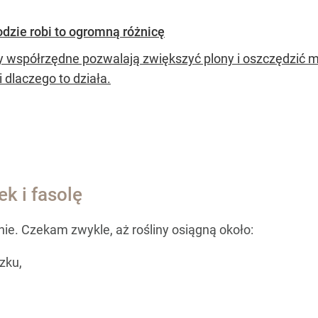
dzie robi to ogromną różnicę
 współrzędne pozwalają zwiększyć plony i oszczędzić mie
 dlaczego to działa.
k i fasolę
śnie. Czekam zwykle, aż rośliny osiągną około:
zku,