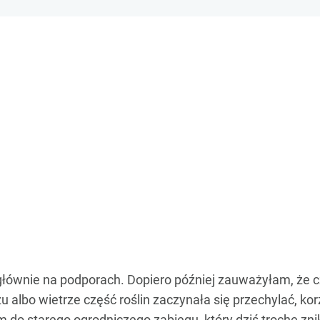
głównie na podporach. Dopiero później zauważyłam, że 
u albo wietrze część roślin zaczynała się przechylać, kor
 do starego ogrodniczego zabiegu, który dziś trochę z