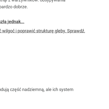
bardzo dobrze.
ła jednak...
ilgoć i poprawić strukturę gleby. Sprawdź,
dują część nadziemną, ale ich system