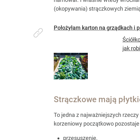
(okopywania) strączkowych ziemią.
Położyłam karton na grządkach i 
Ściółk
jak rob
Strączkowe mają płytkie
To jedna z najważniejszych rzeczy 
korzeniowy początkowo pozostaje 
przesuszenie,