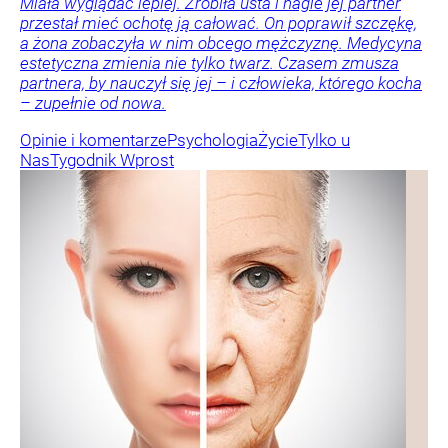
Miała wyglądać lepiej. Zrobiła usta i nagle jej partner
przestał mieć ochotę ją całować. On poprawił szczękę,
a żona zobaczyła w nim obcego mężczyznę. Medycyna
estetyczna zmienia nie tylko twarz. Czasem zmusza
partnera, by nauczył się jej – i człowieka, którego kocha
– zupełnie od nowa.
Opinie i komentarze
Psychologia
Życie
Tylko u
Nas
Tygodnik Wprost