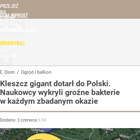
PRZEJDŹ
NA
DOM WPROST
STRONĘ
GŁÓWNĄ
WPROST.PL
FACEBOOK
INSTAGRAM
UBSKRYBUJ
ZALOGUJ
MENU
Dom
/
Ogród i balkon
Kleszcz gigant dotarł do Polski.
Naukowcy wykryli groźne bakterie
w każdym zbadanym okazie
Dodano:
3
czerwca
6:59