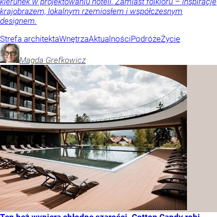
kierunek w projektowaniu hoteli. Zamiast folkloru – inspiracje
krajobrazem, lokalnym rzemiosłem i współczesnym
designem.
Strefa architekta
Wnętrza
Aktualności
Podróże
Życie
Magda
Grefkowicz