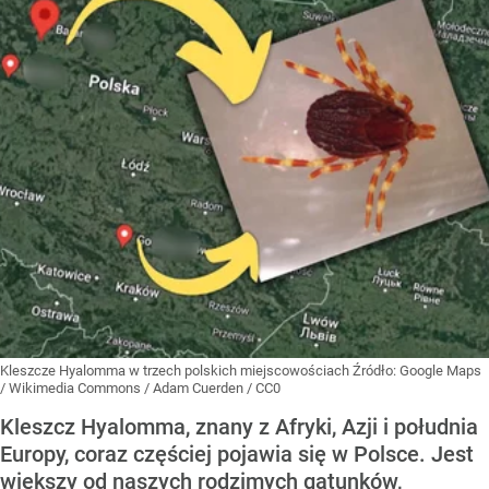
Kleszcze Hyalomma w trzech polskich miejscowościach
Źródło:
Google Maps
/ Wikimedia Commons / Adam Cuerden / CC0
Kleszcz Hyalomma, znany z Afryki, Azji i południa
Europy, coraz częściej pojawia się w Polsce. Jest
większy od naszych rodzimych gatunków,