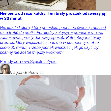
Nie pierz od razu kołdry. Ten biały proszek odświeży ją
w 30 minut
Nie każda kołdra, która przestała pachnieć świeżo, musi od
razu trafić do pralki. Pomiędzy kolejnymi praniami można
zastosować prosty domowy sposób. Potrzebny jest biały
proszek, który większość z nas ma w kuchennej szafce, i
około 30 minut. Trzeba jednak wiedzieć, jak go użyć, by
później nie został między włóknami.
Porady domowe
Sypialnia
Życie
Magda
Grefkowicz