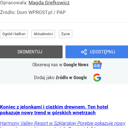
Opracowała:
Magda Grefkowicz
Źródło:
Dom WPROST.pl
/
PAP
Ogród i balkon
Aktualności
Życie
SKOMENTUJ
UDOSTĘPNIJ
Obserwuj nas
w
Google News
Dodaj jako
źródło w Google
Koniec z jelonkami i ciężkim drewnem. Ten hotel
pokazuje nowy trend w górskich wnętrzach
Harmony Valley Resort w Szklarskiej Porębie pokazuje nowy