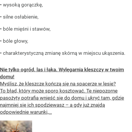
• wysoką gorączkę,
• silne osłabienie,
• bóle mięśni i stawów,
• bóle głowy,
• charakterystyczną zmianę skórną w miejscu ukąszenia.
Nie tylko ogród, las i łąka. Wylęgarnia kleszczy w twoim
domu!
Myślisz, że kleszcze kończą się na spacerze w lesie?
To błąd, który może sporo kosztować. Te niepozorne
pasożyty potrafią wnieść się do domu i ukryć tam, gdzie
najmniej się ich spodziewasz – a gdy już znajdą
odpowiednie warunki,...