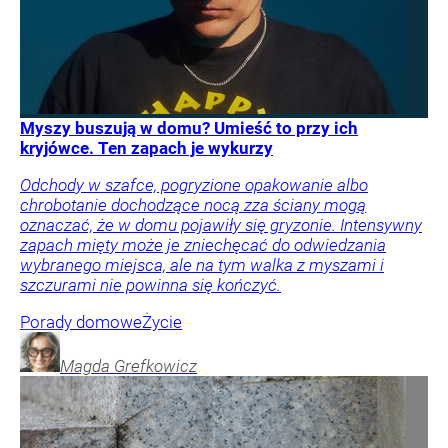
Myszy buszują w domu? Umieść to przy ich
kryjówce. Ten zapach je wykurzy
Odchody w szafce, pogryzione opakowanie albo
chrobotanie dochodzące nocą zza ściany mogą
oznaczać, że w domu pojawiły się gryzonie. Intensywny
zapach mięty może je zniechęcać do odwiedzania
wybranego miejsca, ale na tym walka z myszami i
szczurami nie powinna się kończyć.
Porady domowe
Życie
Magda
Grefkowicz