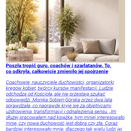
Poszła tropić guru, coachów i szarlatanów. To,
co odkryła, całkowicie zmieniło jej spojrzenie
Coachowie, nauczyciele duchowości, organizatorki
kręgów kobiet, twórcy kursów manifestacji. Ludzie
odchodzą od Kościoła, ale nie przestają szukać
odpowiedzi. Monika Sobień-Górska przez dwa lata
sprawdzała, co naprawdę kryje się za obietnicami
uzdrowienia, transformacji i odnalezienia sensu. „Im
dłużej pracowałam nad książką, tym mniej interesowało
mnie, czy nowa duchowość jest dobra czy zła. Coraz
bardziej interesowało mnie, dlaczego tak wielu ludzi jej