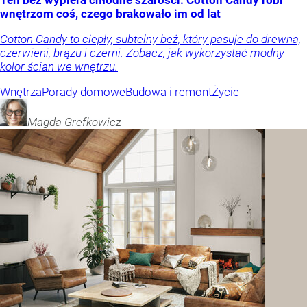
Ten beż wypiera chłodne szarości. Cotton Candy robi
wnętrzom coś, czego brakowało im od lat
Cotton Candy to ciepły, subtelny beż, który pasuje do drewna,
czerwieni, brązu i czerni. Zobacz, jak wykorzystać modny
kolor ścian we wnętrzu.
Wnętrza
Porady domowe
Budowa i remont
Życie
Magda
Grefkowicz