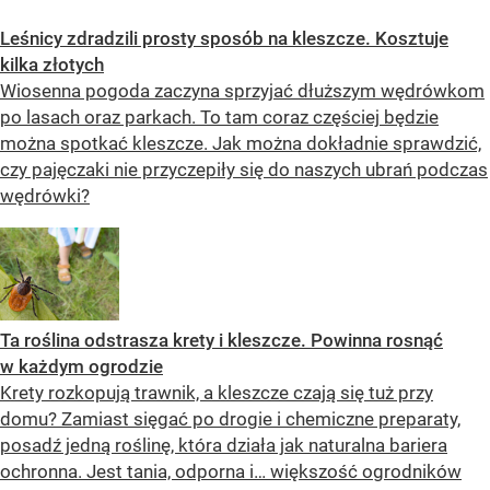
Leśnicy zdradzili prosty sposób na kleszcze. Kosztuje
kilka złotych
Wiosenna pogoda zaczyna sprzyjać dłuższym wędrówkom
po lasach oraz parkach. To tam coraz częściej będzie
można spotkać kleszcze. Jak można dokładnie sprawdzić,
czy pajęczaki nie przyczepiły się do naszych ubrań podczas
wędrówki?
Ta roślina odstrasza krety i kleszcze. Powinna rosnąć
w każdym ogrodzie
Krety rozkopują trawnik, a kleszcze czają się tuż przy
domu? Zamiast sięgać po drogie i chemiczne preparaty,
posadź jedną roślinę, która działa jak naturalna bariera
ochronna. Jest tania, odporna i… większość ogrodników