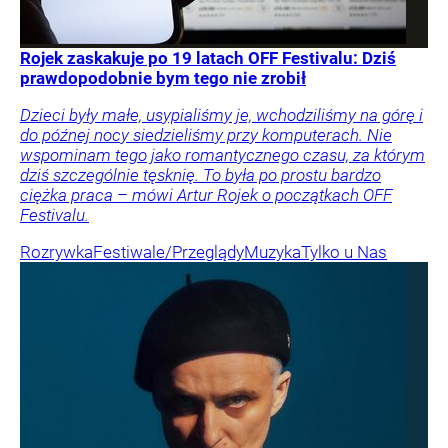
Rojek zaskakuje po 19 latach OFF Festivalu: Dziś
prawdopodobnie bym tego nie zrobił
Dzieci były małe, usypialiśmy je, wchodziliśmy na górę i
do późnej nocy siedzieliśmy przy komputerach. Nie
wspominam tego jako romantycznego czasu, za którym
dziś szczególnie tęsknię. To była po prostu bardzo
ciężka praca – mówi Artur Rojek o początkach OFF
Festivalu.
Rozrywka
Festiwale/Przeglądy
Muzyka
Tylko u Nas