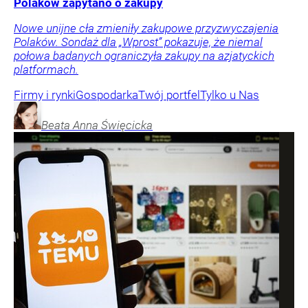
Polaków zapytano o zakupy
Nowe unijne cła zmieniły zakupowe przyzwyczajenia
Polaków. Sondaż dla „Wprost” pokazuje, że niemal
połowa badanych ograniczyła zakupy na azjatyckich
platformach.
Firmy i rynki
Gospodarka
Twój portfel
Tylko u Nas
Beata Anna
Święcicka