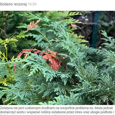
Dodano:
wczoraj
18:59
Żelatyna nie jest cudownym środkiem na wszystkie problemy tui. Może jednak
dostarczyć azotu i wspierać rośliny osłabione przez stres oraz ubogie podłoże
/