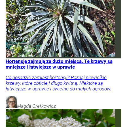
Hortensje zajmują za dużo miejsca. Te krzewy są
mniejsze i łatwiejsze w uprawie
Co posadzić zamiast hortensji? Poznaj niewielkie
krzewy, które obficie i długo kwitną. Niektóre są
łatwiejsze w uprawie i świetne do małych ogrodów.
Magda
Grefkowicz