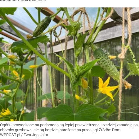
Ogórki prowadzone na podporach są lepiej przewietrzane i rzadziej zapadają na
choroby grzybowe, ale są bardziej narażone na przeciągi
Źródło:
Dom
WPROST.pl
/
Ewa Jagalska