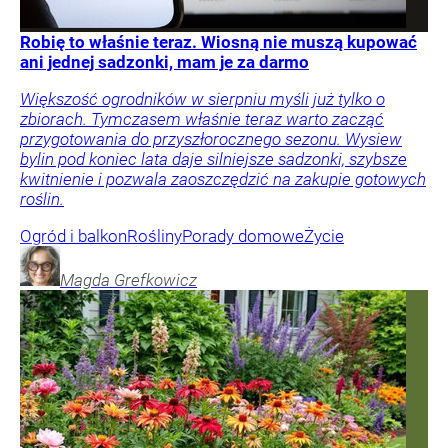
Robię to właśnie teraz. Wiosną nie muszą kupować
ani jednej sadzonki, mam je za darmo
Większość ogrodników w sierpniu myśli już tylko o
zbiorach. Tymczasem właśnie teraz warto zacząć
przygotowania do przyszłorocznego sezonu. Wysiew
bylin pod koniec lata daje silniejsze sadzonki, szybsze
kwitnienie i pozwala zaoszczędzić na zakupie gotowych
roślin.
Ogród i balkon
Rośliny
Porady domowe
Życie
Magda
Grefkowicz