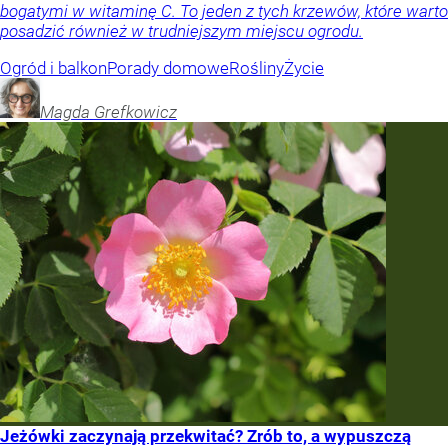
bogatymi w witaminę C. To jeden z tych krzewów, które warto
posadzić również w trudniejszym miejscu ogrodu.
Ogród i balkon
Porady domowe
Rośliny
Życie
Magda
Grefkowicz
Jeżówki zaczynają przekwitać? Zrób to, a wypuszczą