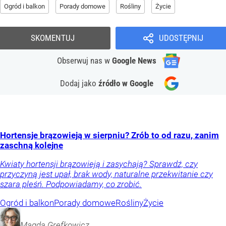
Ogród i balkon
Porady domowe
Rośliny
Życie
SKOMENTUJ
UDOSTĘPNIJ
Obserwuj nas
w
Google News
Dodaj jako
źródło w Google
Hortensje brązowieją w sierpniu? Zrób to od razu, zanim
zaschną kolejne
Kwiaty hortensji brązowieją i zasychają? Sprawdź, czy
przyczyną jest upał, brak wody, naturalne przekwitanie czy
szara pleśń. Podpowiadamy, co zrobić.
Ogród i balkon
Porady domowe
Rośliny
Życie
Magda
Grefkowicz