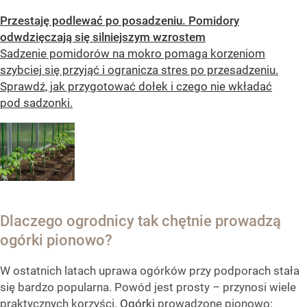
Przestaję podlewać po posadzeniu. Pomidory
odwdzięczają się silniejszym wzrostem
Sadzenie pomidorów na mokro pomaga korzeniom
szybciej się przyjąć i ogranicza stres po przesadzeniu.
Sprawdź, jak przygotować dołek i czego nie wkładać
pod sadzonki.
Dlaczego ogrodnicy tak chętnie prowadzą
ogórki pionowo?
W ostatnich latach uprawa ogórków przy podporach stała
się bardzo popularna. Powód jest prosty – przynosi wiele
praktycznych korzyści.
Ogórki
prowadzone pionowo: