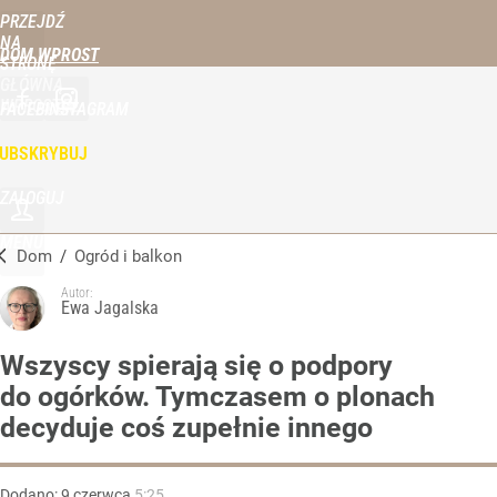
PRZEJDŹ
NA
DOM WPROST
STRONĘ
GŁÓWNĄ
WPROST.PL
FACEBOOK
INSTAGRAM
UBSKRYBUJ
ZALOGUJ
MENU
Dom
/
Ogród i balkon
Autor:
Ewa Jagalska
Wszyscy spierają się o podpory
do ogórków. Tymczasem o plonach
decyduje coś zupełnie innego
Dodano:
9
czerwca
5:25