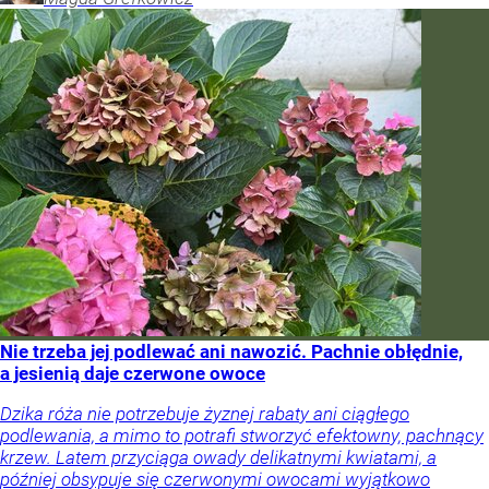
Nie trzeba jej podlewać ani nawozić. Pachnie obłędnie,
a jesienią daje czerwone owoce
Dzika róża nie potrzebuje żyznej rabaty ani ciągłego
podlewania, a mimo to potrafi stworzyć efektowny, pachnący
krzew. Latem przyciąga owady delikatnymi kwiatami, a
później obsypuje się czerwonymi owocami wyjątkowo