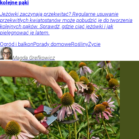
kolejne pąki
Jeżówki zaczynają przekwitać? Regularne usuwanie
przekwitłych kwiatostanów może pobudzić je do tworzenia
kolejnych pąków. Sprawdź, gdzie ciąć jeżówki i jak
pielęgnować je latem.
Ogród i balkon
Porady domowe
Rośliny
Życie
Magda
Grefkowicz