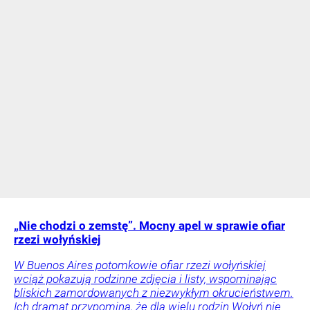
„Nie chodzi o zemstę”. Mocny apel w sprawie ofiar
rzezi wołyńskiej
W Buenos Aires potomkowie ofiar rzezi wołyńskiej
wciąż pokazują rodzinne zdjęcia i listy, wspominając
bliskich zamordowanych z niezwykłym okrucieństwem.
Ich dramat przypomina, że dla wielu rodzin Wołyń nie