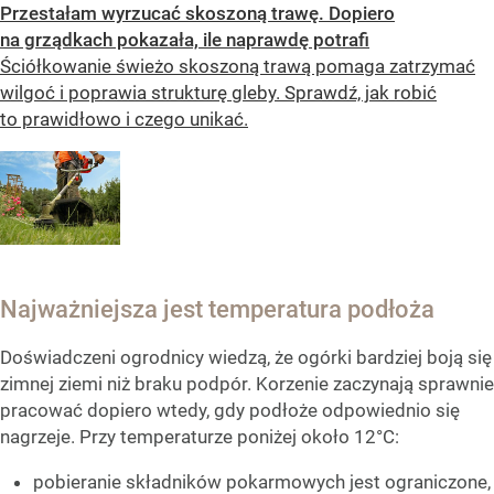
Przestałam wyrzucać skoszoną trawę. Dopiero
na grządkach pokazała, ile naprawdę potrafi
Ściółkowanie świeżo skoszoną trawą pomaga zatrzymać
wilgoć i poprawia strukturę gleby. Sprawdź, jak robić
to prawidłowo i czego unikać.
Najważniejsza jest temperatura podłoża
Doświadczeni ogrodnicy wiedzą, że ogórki bardziej boją się
zimnej ziemi niż braku podpór. Korzenie zaczynają sprawnie
pracować dopiero wtedy, gdy podłoże odpowiednio się
nagrzeje. Przy temperaturze poniżej około 12°C:
pobieranie składników pokarmowych jest ograniczone,