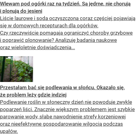
Wlewam pod ogórki raz na tydzień. Są jędrne, nie chorują
i plonują do jesieni
Liście laurowe i soda oczyszczona coraz częściej pojawiają
się w domowych recepturach dla ogórków.
Czy rzeczywiście pomagają ograniczyć choroby grzybowe
i poprawić plonowanie? Analizuję badania naukowe
oraz wieloletnie doświadczenia...
Przestałam bać się podlewania w słońcu. Okazało się,
że problem leży gdzie indziej
Podlewanie roślin w słoneczny dzień nie powoduje zwykle
poparzeń liści. Znacznie większym problemem jest szybkie
parowanie wody, słabe nawodnienie strefy korzeniowej
oraz nieefektywne gospodarowanie wilgocią podczas
upałów.