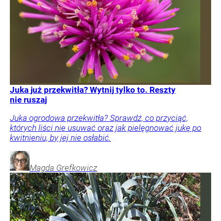
Juka już przekwitła? Wytnij tylko to. Reszty
nie ruszaj
Juka ogrodowa przekwitła? Sprawdź, co przyciąć,
których liści nie usuwać oraz jak pielęgnować jukę po
kwitnieniu, by jej nie osłabić.
Magda
Grefkowicz