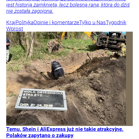
jest historią zamkniętą, lecz bolesną raną, która do dziś
nie została zagojona.
Kraj
Polityka
Opinie i komentarze
Tylko u Nas
Tygodnik
Wprost
Temu, Shein i AliExpress już nie takie atrakcyjne.
Polaków zapytano o zakupy