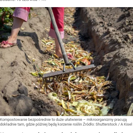
Kompostowanie bezpośrednie to duże ułatwienie – mikroorganizmy pracują
dokładnie tam, gdzie później będą korzenie roślin
Źródło:
Shutterstock
/
A Kisel