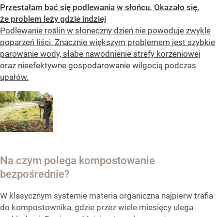
Przestałam bać się podlewania w słońcu. Okazało się,
że problem leży gdzie indziej
Podlewanie roślin w słoneczny dzień nie powoduje zwykle
poparzeń liści. Znacznie większym problemem jest szybkie
parowanie wody, słabe nawodnienie strefy korzeniowej
oraz nieefektywne gospodarowanie wilgocią podczas
upałów.
Na czym polega kompostowanie
bezpośrednie?
W klasycznym systemie materia organiczna najpierw trafia
do kompostownika, gdzie przez wiele miesięcy ulega