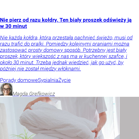
Nie pierz od razu kołdry. Ten biały proszek odświeży ją
w 30 minut
Nie każda kołdra, która przestała pachnieć świeżo, musi od
razu trafić do pralki. Pomiędzy kolejnymi praniami można
zastosować prosty domowy sposób. Potrzebny jest biały
proszek, który większość z nas ma w kuchennej szafce, i
około 30 minut. Trzeba jednak wiedzieć, jak go użyć, by
później nie został między włóknami.
Porady domowe
Sypialnia
Życie
Magda
Grefkowicz