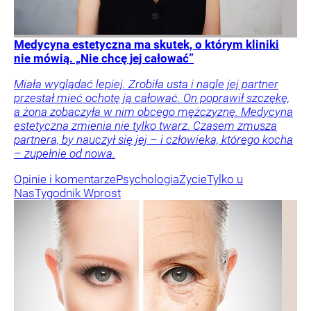
Medycyna estetyczna ma skutek, o którym kliniki
nie mówią. „Nie chcę jej całować”
Miała wyglądać lepiej. Zrobiła usta i nagle jej partner
przestał mieć ochotę ją całować. On poprawił szczękę,
a żona zobaczyła w nim obcego mężczyznę. Medycyna
estetyczna zmienia nie tylko twarz. Czasem zmusza
partnera, by nauczył się jej – i człowieka, którego kocha
– zupełnie od nowa.
Opinie i komentarze
Psychologia
Życie
Tylko u
Nas
Tygodnik Wprost