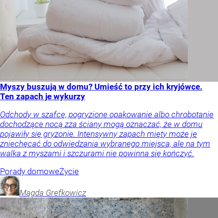
Myszy buszują w domu? Umieść to przy ich kryjówce.
Ten zapach je wykurzy
Odchody w szafce, pogryzione opakowanie albo chrobotanie
dochodzące nocą zza ściany mogą oznaczać, że w domu
pojawiły się gryzonie. Intensywny zapach mięty może je
zniechęcać do odwiedzania wybranego miejsca, ale na tym
walka z myszami i szczurami nie powinna się kończyć.
Porady domowe
Życie
Magda
Grefkowicz