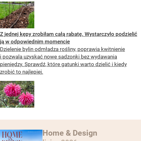
Z jednej kępy zrobiłam całą rabatę. Wystarczyło podzielić
ją w odpowiednim momencie
Dzielenie bylin odmładza rośliny, poprawia kwitnienie
i pozwala uzyskać nowe sadzonki bez wydawania
pieniędzy. Sprawdź, które gatunki warto dzielić i kiedy
zrobić to najlepiej.
Home & Design