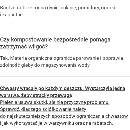
Bardzo dobrze rosną dynie, cukinie, pomidory, ogórki
i kapustne.
Czy kompostowanie bezpośrednie pomaga
zatrzymać wilgoć?
Tak. Materia organiczna ogranicza parowanie i poprawia
zdolność gleby do magazynowania wody.
Chwasty wracały po każdym deszczu. Wystarczyła jedna
warstwa, żeby straciły przewagę
Pielenie usuwa skutki, ale nie przyczynę problemu.
Sprawdź, dlaczego ściółkowanie należy
do najskuteczniejszych sposobów ograniczania chwastów
i jak wykorzystać je w warzywniku oraz na rabatach.