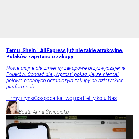
Temu, Shein i AliExpress już nie takie atrakcyjne.
Polaków zapytano o zakupy
Nowe unijne cła zmieniły zakupowe przyzwyczajenia
Polaków. Sondaż dla „Wprost” pokazuje, że niemal
połowa badanych ograniczyła zakupy na azjatyckich
platformach.
Firmy i rynki
Gospodarka
Twój portfel
Tylko u Nas
Beata Anna
Święcicka