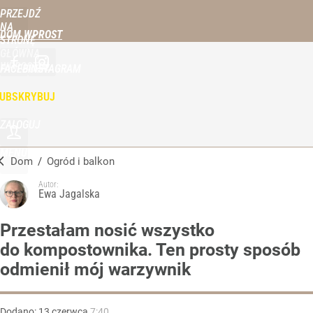
PRZEJDŹ
NA
DOM WPROST
STRONĘ
GŁÓWNĄ
WPROST.PL
FACEBOOK
INSTAGRAM
UBSKRYBUJ
ZALOGUJ
MENU
Dom
/
Ogród i balkon
Autor:
Ewa Jagalska
Przestałam nosić wszystko
do kompostownika. Ten prosty sposób
odmienił mój warzywnik
Dodano:
13
czerwca
7:40