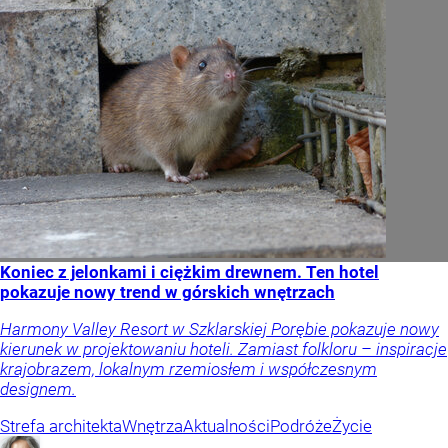
Koniec z jelonkami i ciężkim drewnem. Ten hotel
pokazuje nowy trend w górskich wnętrzach
Harmony Valley Resort w Szklarskiej Porębie pokazuje nowy
kierunek w projektowaniu hoteli. Zamiast folkloru – inspiracje
krajobrazem, lokalnym rzemiosłem i współczesnym
designem.
Strefa architekta
Wnętrza
Aktualności
Podróże
Życie