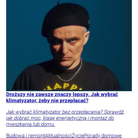
Droższy nie zawsze znaczy lepszy. Jak wybrać
klimatyzator, żeby nie przepłacać?
Jak wybrać klimatyzator bez przepłacania? Sprawdź,
jak dobrać moc, klasę energetyczną i montaż do
mieszkania lub domu.
Budowa i remont
Aktualności
Życie
Porady domowe