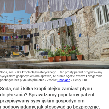
Soda, sól i kilka kropli olejku eterycznego – ten prosty patent przypisywany
sycylijskim gospodyniom ma sprawić, że pranie będzie świeże i przyjemnie
pachnące bez płynu do płukania
/ Źródło:
Unsplash
/
Henry Lim
Soda, sól i kilka kropli olejku zamiast płynu
do płukania? Sprawdzamy popularny patent
przypisywany sycylijskim gospodyniom
i podpowiadamy, jak stosować go bezpiecznie.