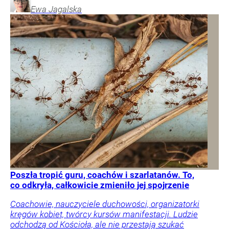
Ewa
Jagalska
Poszła tropić guru, coachów i szarlatanów. To,
co odkryła, całkowicie zmieniło jej spojrzenie
Coachowie, nauczyciele duchowości, organizatorki
kręgów kobiet, twórcy kursów manifestacji. Ludzie
odchodzą od Kościoła, ale nie przestają szukać