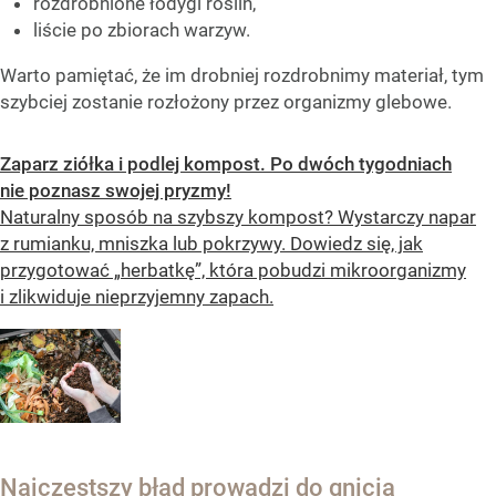
rozdrobnione łodygi roślin,
liście po zbiorach warzyw.
Warto pamiętać, że im drobniej rozdrobnimy materiał, tym
szybciej zostanie rozłożony przez organizmy glebowe.
Zaparz ziółka i podlej kompost. Po dwóch tygodniach
nie poznasz swojej pryzmy!
Naturalny sposób na szybszy kompost? Wystarczy napar
z rumianku, mniszka lub pokrzywy. Dowiedz się, jak
przygotować „herbatkę”, która pobudzi mikroorganizmy
i zlikwiduje nieprzyjemny zapach.
Najczęstszy błąd prowadzi do gnicia