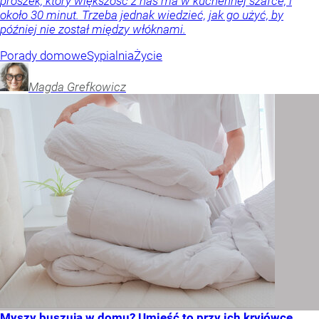
proszek, który większość z nas ma w kuchennej szafce, i
około 30 minut. Trzeba jednak wiedzieć, jak go użyć, by
później nie został między włóknami.
Porady domowe
Sypialnia
Życie
Magda
Grefkowicz
Myszy buszują w domu? Umieść to przy ich kryjówce.