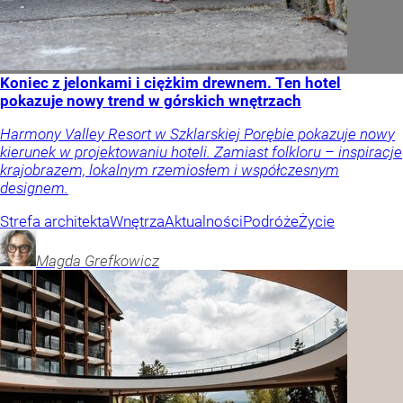
Koniec z jelonkami i ciężkim drewnem. Ten hotel
pokazuje nowy trend w górskich wnętrzach
Harmony Valley Resort w Szklarskiej Porębie pokazuje nowy
kierunek w projektowaniu hoteli. Zamiast folkloru – inspiracje
krajobrazem, lokalnym rzemiosłem i współczesnym
designem.
Strefa architekta
Wnętrza
Aktualności
Podróże
Życie
Magda
Grefkowicz