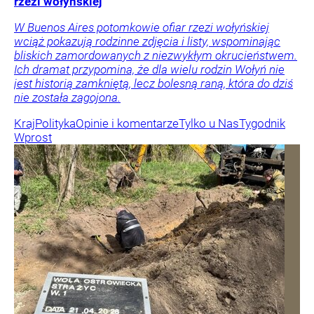
rzezi wołyńskiej
W Buenos Aires potomkowie ofiar rzezi wołyńskiej
wciąż pokazują rodzinne zdjęcia i listy, wspominając
bliskich zamordowanych z niezwykłym okrucieństwem.
Ich dramat przypomina, że dla wielu rodzin Wołyń nie
jest historią zamkniętą, lecz bolesną raną, która do dziś
nie została zagojona.
Kraj
Polityka
Opinie i komentarze
Tylko u Nas
Tygodnik
Wprost