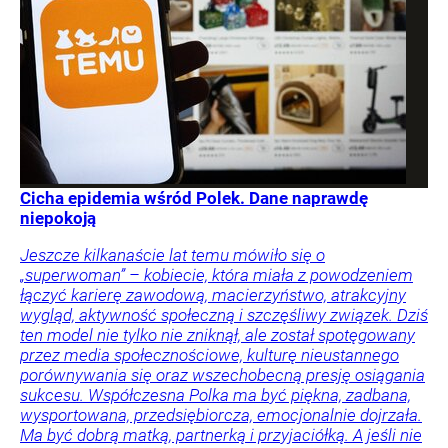
Cicha epidemia wśród Polek. Dane naprawdę
niepokoją
Jeszcze kilkanaście lat temu mówiło się o
„superwoman” – kobiecie, która miała z powodzeniem
łączyć karierę zawodową, macierzyństwo, atrakcyjny
wygląd, aktywność społeczną i szczęśliwy związek. Dziś
ten model nie tylko nie zniknął, ale został spotęgowany
przez media społecznościowe, kulturę nieustannego
porównywania się oraz wszechobecną presję osiągania
sukcesu. Współczesna Polka ma być piękna, zadbana,
wysportowana, przedsiębiorcza, emocjonalnie dojrzała.
Ma być dobrą matką, partnerką i przyjaciółką. A jeśli nie