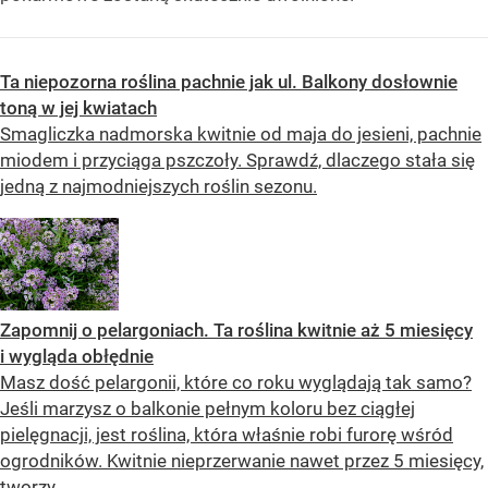
Ta niepozorna roślina pachnie jak ul. Balkony dosłownie
toną w jej kwiatach
Smagliczka nadmorska kwitnie od maja do jesieni, pachnie
miodem i przyciąga pszczoły. Sprawdź, dlaczego stała się
jedną z najmodniejszych roślin sezonu.
Zapomnij o pelargoniach. Ta roślina kwitnie aż 5 miesięcy
i wygląda obłędnie
Masz dość pelargonii, które co roku wyglądają tak samo?
Jeśli marzysz o balkonie pełnym koloru bez ciągłej
pielęgnacji, jest roślina, która właśnie robi furorę wśród
ogrodników. Kwitnie nieprzerwanie nawet przez 5 miesięcy,
tworzy...