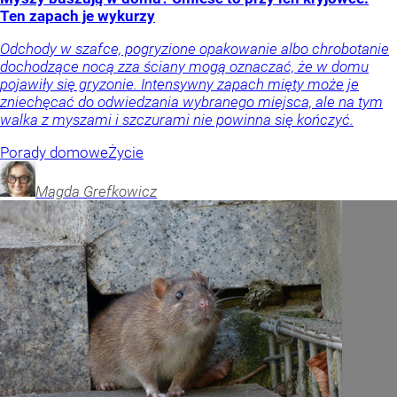
Ten zapach je wykurzy
Odchody w szafce, pogryzione opakowanie albo chrobotanie
dochodzące nocą zza ściany mogą oznaczać, że w domu
pojawiły się gryzonie. Intensywny zapach mięty może je
zniechęcać do odwiedzania wybranego miejsca, ale na tym
walka z myszami i szczurami nie powinna się kończyć.
Porady domowe
Życie
Magda
Grefkowicz