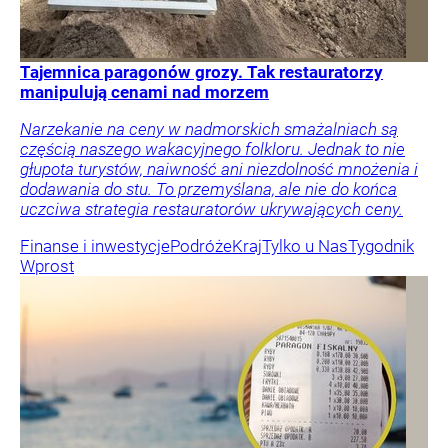
Tajemnica paragonów grozy. Tak restauratorzy
manipulują cenami nad morzem
Narzekanie na ceny w nadmorskich smażalniach są
częścią naszego wakacyjnego folkloru. Jednak to nie
głupota turystów, naiwność ani niezdolność mnożenia i
dodawania do stu. To przemyślana, ale nie do końca
uczciwa strategia restauratorów ukrywających ceny.
Finanse i inwestycje
Podróże
Kraj
Tylko u Nas
Tygodnik
Wprost