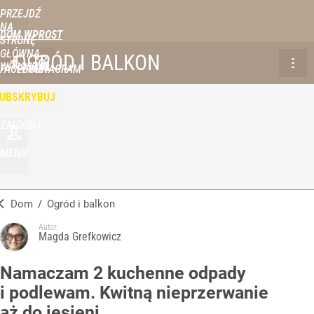
PRZEJDŹ
NA
DOM WPROST
STRONĘ
GŁÓWNĄ
OGRÓD I BALKON
WPROST.PL
FACEBOOK
INSTAGRAM
UBSKRYBUJ
ZALOGUJ
MENU
Dom
/
Ogród i balkon
Autor:
Magda Grefkowicz
Namaczam 2 kuchenne odpady
i podlewam. Kwitną nieprzerwanie
aż do jesieni