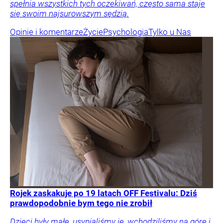
spełnia wszystkich tych oczekiwań, często sama staje
się swoim najsurowszym sędzią.
Opinie i komentarze
Życie
Psychologia
Tylko u Nas
Rojek zaskakuje po 19 latach OFF Festivalu: Dziś
prawdopodobnie bym tego nie zrobił
Dzieci były małe, usypialiśmy je, wchodziliśmy na górę i