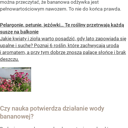
można przeczytać, że bananowa odżywka jest
pełnowartościowym nawozem. To nie do końca prawda.
Pelargonie, petunie, jeżówki… Te rośliny przetrwają każdą
suszę na balkonie
Jakie kwiaty i zioła warto posadzić, gdy lato zapowiada się
upalne i suche? Poznaj 6 roślin, które zachwycają urodą
i aromatem, a przy tym dobrze znoszą palące słońce i brak
deszczu.
Czy nauka potwierdza działanie wody
bananowej?