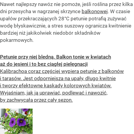
Nawet najlepszy nawóz nie pomoże, jeśli roślina przez kilka
dni przesycha w nagrzanej skrzynce
balkonowej
. W czasie
upałów przekraczających 28°C petunie potrafią zużywać
wodę błyskawicznie, a stres suszowy ogranicza kwitnienie
bardziej niż jakikolwiek niedobór składników
pokarmowych.
Petunie przy niej bledną. Balkon tonie w kwiatach
aż do jesieni i to bez ciągłej pielęgnacji
Kalibrachoa coraz częściej wypiera petunie z balkonów
i tarasów. Jest odporniejsza na upały, długo kwitnie
i tworzy efektowne kaskady kolorowych kwiatów.
Wyjaśniam, jak ją uprawiać, podlewać i nawozić,
by zachwycała przez cały sezon.