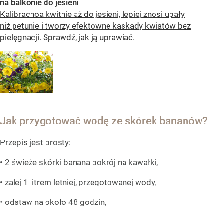
na balkonie do jesieni
Kalibrachoa kwitnie aż do jesieni, lepiej znosi upały
niż petunie i tworzy efektowne kaskady kwiatów bez
pielęgnacji. Sprawdź, jak ją uprawiać.
Jak przygotować wodę ze skórek bananów?
Przepis jest prosty:
• 2 świeże skórki banana pokrój na kawałki,
• zalej 1 litrem letniej, przegotowanej wody,
• odstaw na około 48 godzin,