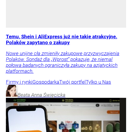
Temu, Shein i AliExpress już nie takie atrakcyjne.
Polaków zapytano o zakupy
Nowe unijne cła zmieniły zakupowe przyzwyczajenia
Polaków. Sondaż dla „Wprost” pokazuje, że niemal
połowa badanych ograniczyła zakupy na azjatyckich
platformach.
Firmy i rynki
Gospodarka
Twój portfel
Tylko u Nas
Beata Anna
Święcicka