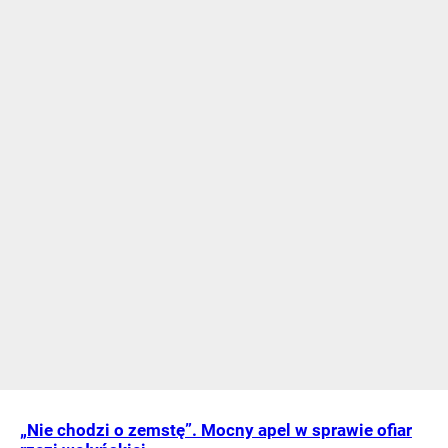
„Nie chodzi o zemstę”. Mocny apel w sprawie ofiar