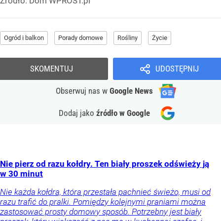
Źródło:
Dom WPROST.pl
Ogród i balkon
Porady domowe
Rośliny
Życie
SKOMENTUJ
UDOSTĘPNIJ
Obserwuj nas
w
Google News
Dodaj jako
źródło w Google
Nie pierz od razu kołdry. Ten biały proszek odświeży ją
w 30 minut
Nie każda kołdra, która przestała pachnieć świeżo, musi od
razu trafić do pralki. Pomiędzy kolejnymi praniami można
zastosować prosty domowy sposób. Potrzebny jest biały