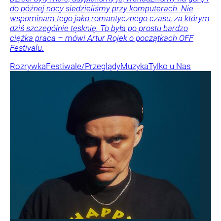
do późnej nocy siedzieliśmy przy komputerach. Nie
wspominam tego jako romantycznego czasu, za którym
dziś szczególnie tęsknię. To była po prostu bardzo
ciężka praca – mówi Artur Rojek o początkach OFF
Festivalu.
Rozrywka
Festiwale/Przeglądy
Muzyka
Tylko u Nas