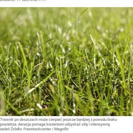
Trawnik po deszczach może cierpieć jeszcze bardziej z powodu braku
powietrza. Aeracja pomaga korzeniom odzyskać siłę i intensywną
zieleń
Źródło:
Freestockcenter / Magnific