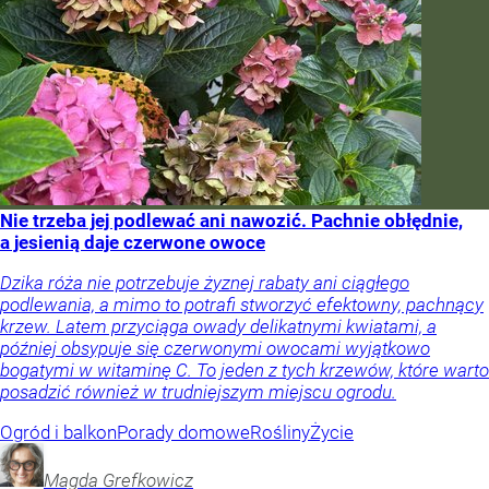
Nie trzeba jej podlewać ani nawozić. Pachnie obłędnie,
a jesienią daje czerwone owoce
Dzika róża nie potrzebuje żyznej rabaty ani ciągłego
podlewania, a mimo to potrafi stworzyć efektowny, pachnący
krzew. Latem przyciąga owady delikatnymi kwiatami, a
później obsypuje się czerwonymi owocami wyjątkowo
bogatymi w witaminę C. To jeden z tych krzewów, które warto
posadzić również w trudniejszym miejscu ogrodu.
Ogród i balkon
Porady domowe
Rośliny
Życie
Magda
Grefkowicz