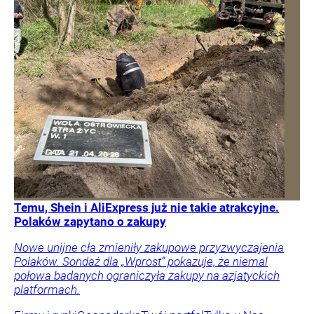
Temu, Shein i AliExpress już nie takie atrakcyjne.
Polaków zapytano o zakupy
Nowe unijne cła zmieniły zakupowe przyzwyczajenia
Polaków. Sondaż dla „Wprost” pokazuje, że niemal
połowa badanych ograniczyła zakupy na azjatyckich
platformach.