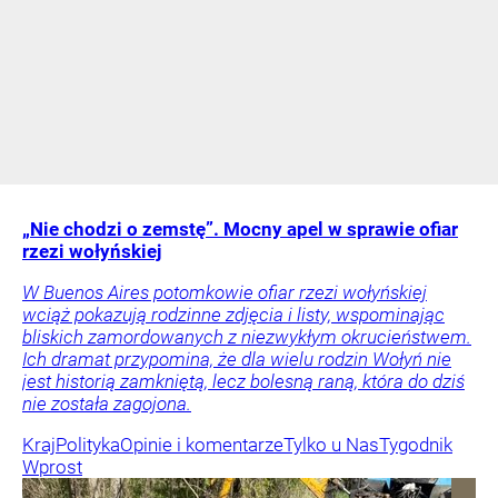
„Nie chodzi o zemstę”. Mocny apel w sprawie ofiar
rzezi wołyńskiej
W Buenos Aires potomkowie ofiar rzezi wołyńskiej
wciąż pokazują rodzinne zdjęcia i listy, wspominając
bliskich zamordowanych z niezwykłym okrucieństwem.
Ich dramat przypomina, że dla wielu rodzin Wołyń nie
jest historią zamkniętą, lecz bolesną raną, która do dziś
nie została zagojona.
Kraj
Polityka
Opinie i komentarze
Tylko u Nas
Tygodnik
Wprost