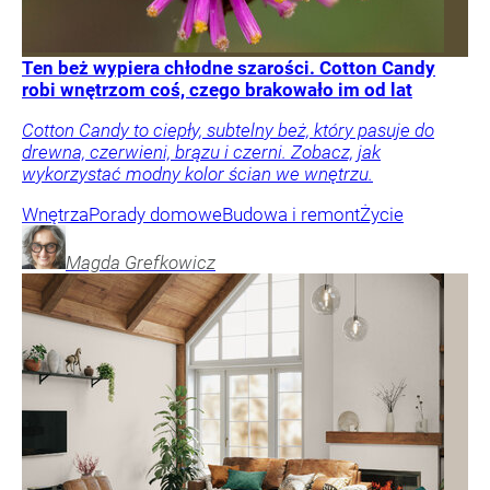
Ten beż wypiera chłodne szarości. Cotton Candy
robi wnętrzom coś, czego brakowało im od lat
Cotton Candy to ciepły, subtelny beż, który pasuje do
drewna, czerwieni, brązu i czerni. Zobacz, jak
wykorzystać modny kolor ścian we wnętrzu.
Wnętrza
Porady domowe
Budowa i remont
Życie
Magda
Grefkowicz