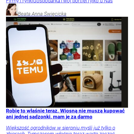
Firmy i rynki
Gospodarka
Twój portfel
Tylko u Nas
Beata Anna
Święcicka
Robię to właśnie teraz. Wiosną nie muszą kupować
ani jednej sadzonki, mam je za darmo
Większość ogrodników w sierpniu myśli już tylko o
zbiorach. Tymczasem właśnie teraz warto zacząć