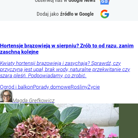
Obserwuj nas
w
Google News
Dodaj jako
źródło w Google
Hortensje brązowieją w sierpniu? Zrób to od razu, zanim
zaschną kolejne
Kwiaty hortensji brązowieją i zasychają? Sprawdź, czy
przyczyną jest upał, brak wody, naturalne przekwitanie czy
szara pleśń. Podpowiadamy, co zrobić.
Ogród i balkon
Porady domowe
Rośliny
Życie
Magda
Grefkowicz