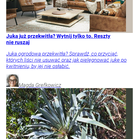
Juka już przekwitła? Wytnij tylko to. Reszty
nie ruszaj
Juka ogrodowa przekwitła? Sprawdź, co przyciąć,
których liści nie usuwać oraz jak pielęgnować jukę po
kwitnieniu, by jej nie osłabić.
Magda
Grefkowicz