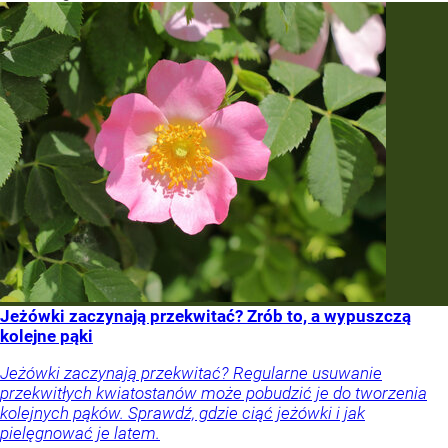
Jeżówki zaczynają przekwitać? Zrób to, a wypuszczą
kolejne pąki
Jeżówki zaczynają przekwitać? Regularne usuwanie
przekwitłych kwiatostanów może pobudzić je do tworzenia
kolejnych pąków. Sprawdź, gdzie ciąć jeżówki i jak
pielęgnować je latem.