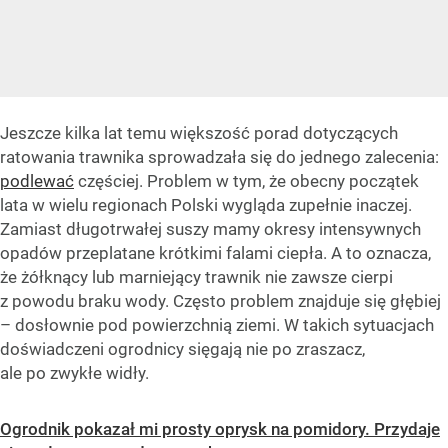
Jeszcze kilka lat temu większość porad dotyczących
ratowania trawnika sprowadzała się do jednego zalecenia:
podlewać
częściej. Problem w tym, że obecny początek
lata w wielu regionach Polski wygląda zupełnie inaczej.
Zamiast długotrwałej suszy mamy okresy intensywnych
opadów przeplatane krótkimi falami ciepła. A to oznacza,
że żółknący lub marniejący trawnik nie zawsze cierpi
z powodu braku wody. Często problem znajduje się głębiej
– dosłownie pod powierzchnią ziemi. W takich sytuacjach
doświadczeni ogrodnicy sięgają nie po zraszacz,
ale po zwykłe widły.
Ogrodnik pokazał mi prosty oprysk na pomidory. Przydaje