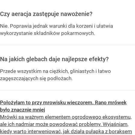
Czy aeracja zastępuje nawożenie?
Nie. Poprawia jednak warunki dla korzeni i ułatwia
wykorzystanie składników pokarmowych.
Na jakich glebach daje najlepsze efekty?
Przede wszystkim na ciężkich, gliniastych i łatwo
zagęszczających się podłożach.
Położyłam to przy mrowisku wieczorem. Rano mrówek
było znacznie mniej
Mrówki są ważnym elementem ogrodowego ekosystemu,
ale ich nadmiar może powodować problemy. Wyjaśniam,
kiedy warto interweniować, jak działa pułapka z boraksem