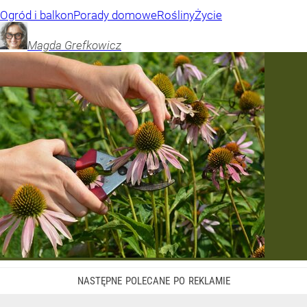
Ogród i balkon
Porady domowe
Rośliny
Życie
Magda
Grefkowicz