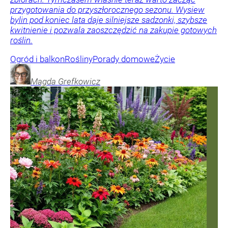
przygotowania do przyszłorocznego sezonu. Wysiew
bylin pod koniec lata daje silniejsze sadzonki, szybsze
kwitnienie i pozwala zaoszczędzić na zakupie gotowych
roślin.
Ogród i balkon
Rośliny
Porady domowe
Życie
Magda
Grefkowicz