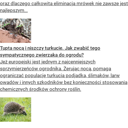
oraz dlaczego całkowita eliminacja mrówek nie zawsze jest
najlepszym...
Tupta nocą i niszczy turkucie. Jak zwabić tego
sympatycznego zwierzaka do ogrodu?
Jeż europejski jest jednym z najcenniejszych
sprzymierzeńców ogrodnika. Żerując nocą, pomaga
ograniczać populację turkucia podjadka, ślimaków, larw
owadów i innych szkodników bez konieczności stosowania
chemicznych środków ochrony roślin.