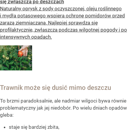
się zwłaszcza po deszczach
Naturalny oprysk z sody oczyszczonej, oleju roślinnego
i mydła potasowego wspiera ochronę pomidorów przed
zarazą ziemniaczaną. Najlepiej sprawdza się
profilaktycznie, zwłaszcza podczas wilgotnej pogody i po
intensywnych opadach.
Trawnik może się dusić mimo deszczu
To brzmi paradoksalnie, ale nadmiar wilgoci bywa równie
problematyczny jak jej niedobór. Po wielu dniach opadów
gleba:
staje się bardziej zbita,