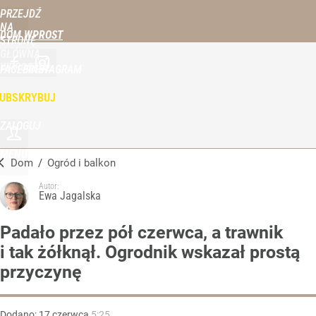
PRZEJDŹ
NA
DOM WPROST
STRONĘ
GŁÓWNĄ
WPROST.PL
FACEBOOK
INSTAGRAM
UBSKRYBUJ
ZALOGUJ
MENU
Dom
/
Ogród i balkon
Autor:
Ewa Jagalska
Padało przez pół czerwca, a trawnik
i tak żółknął. Ogrodnik wskazał prostą
przyczynę
Dodano:
17
czerwca
5:25