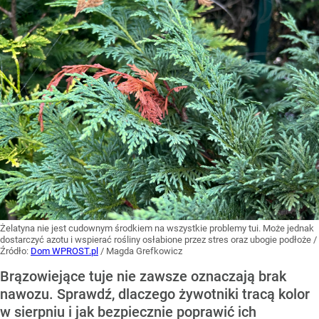
Żelatyna nie jest cudownym środkiem na wszystkie problemy tui. Może jednak
dostarczyć azotu i wspierać rośliny osłabione przez stres oraz ubogie podłoże
/
Źródło:
Dom WPROST.pl
/
Magda Grefkowicz
Brązowiejące tuje nie zawsze oznaczają brak
nawozu. Sprawdź, dlaczego żywotniki tracą kolor
w sierpniu i jak bezpiecznie poprawić ich