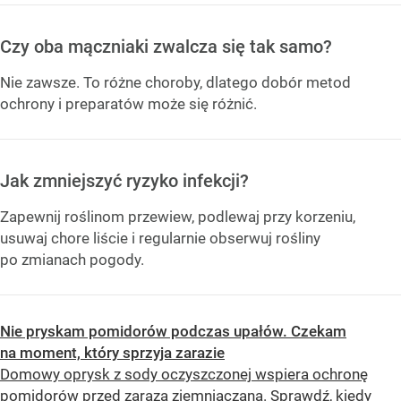
Czy oba mączniaki zwalcza się tak samo?
Nie zawsze. To różne choroby, dlatego dobór metod
ochrony i preparatów może się różnić.
Jak zmniejszyć ryzyko infekcji?
Zapewnij roślinom przewiew, podlewaj przy korzeniu,
usuwaj chore liście i regularnie obserwuj rośliny
po zmianach pogody.
Nie pryskam pomidorów podczas upałów. Czekam
na moment, który sprzyja zarazie
Domowy oprysk z sody oczyszczonej wspiera ochronę
pomidorów przed zarazą ziemniaczaną. Sprawdź, kiedy