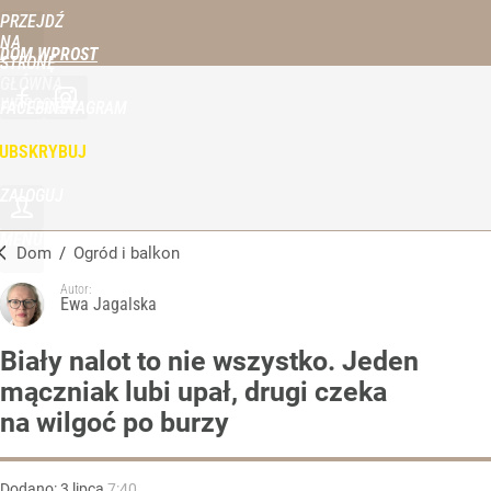
PRZEJDŹ
NA
DOM WPROST
STRONĘ
GŁÓWNĄ
WPROST.PL
FACEBOOK
INSTAGRAM
UBSKRYBUJ
ZALOGUJ
MENU
Dom
/
Ogród i balkon
Autor:
Ewa Jagalska
Biały nalot to nie wszystko. Jeden
mączniak lubi upał, drugi czeka
na wilgoć po burzy
Dodano:
3
lipca
7:40