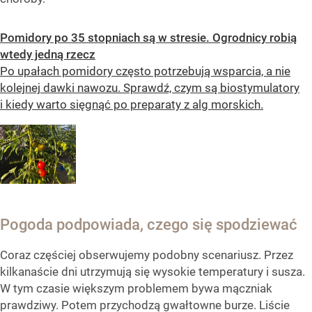
Pomidory po 35 stopniach są w stresie. Ogrodnicy robią
wtedy jedną rzecz
Po upałach pomidory często potrzebują wsparcia, a nie
kolejnej dawki nawozu. Sprawdź, czym są biostymulatory
i kiedy warto sięgnąć po preparaty z alg morskich.
Pogoda podpowiada, czego się spodziewać
Coraz częściej obserwujemy podobny scenariusz. Przez
kilkanaście dni utrzymują się wysokie temperatury i susza.
W tym czasie większym problemem bywa mączniak
prawdziwy. Potem przychodzą gwałtowne burze. Liście