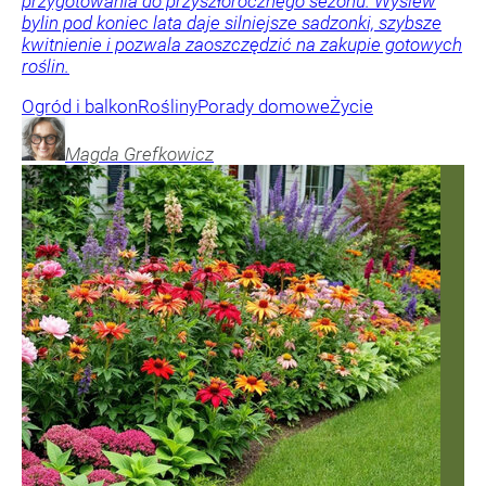
przygotowania do przyszłorocznego sezonu. Wysiew
bylin pod koniec lata daje silniejsze sadzonki, szybsze
kwitnienie i pozwala zaoszczędzić na zakupie gotowych
roślin.
Ogród i balkon
Rośliny
Porady domowe
Życie
Magda
Grefkowicz