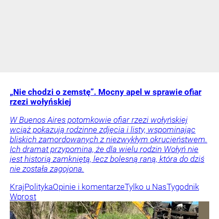
„Nie chodzi o zemstę”. Mocny apel w sprawie ofiar
rzezi wołyńskiej
W Buenos Aires potomkowie ofiar rzezi wołyńskiej
wciąż pokazują rodzinne zdjęcia i listy, wspominając
bliskich zamordowanych z niezwykłym okrucieństwem.
Ich dramat przypomina, że dla wielu rodzin Wołyń nie
jest historią zamkniętą, lecz bolesną raną, która do dziś
nie została zagojona.
Kraj
Polityka
Opinie i komentarze
Tylko u Nas
Tygodnik
Wprost