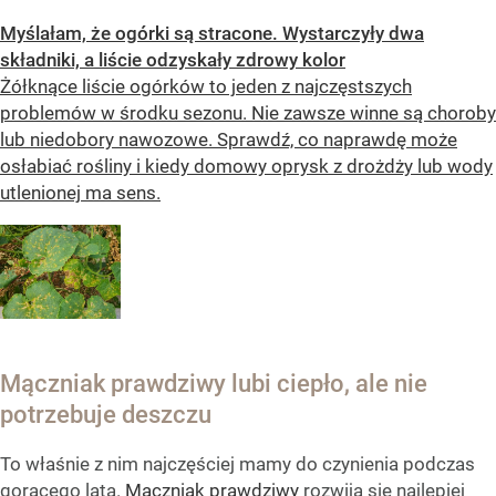
Myślałam, że ogórki są stracone. Wystarczyły dwa
składniki, a liście odzyskały zdrowy kolor
Żółknące liście ogórków to jeden z najczęstszych
problemów w środku sezonu. Nie zawsze winne są choroby
lub niedobory nawozowe. Sprawdź, co naprawdę może
osłabiać rośliny i kiedy domowy oprysk z drożdży lub wody
utlenionej ma sens.
Mączniak prawdziwy lubi ciepło, ale nie
potrzebuje deszczu
To właśnie z nim najczęściej mamy do czynienia podczas
gorącego lata.
Mączniak prawdziwy
rozwija się najlepiej