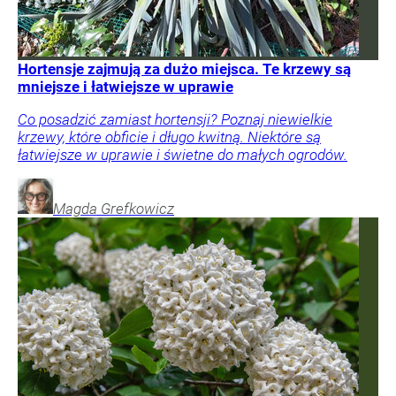
Hortensje zajmują za dużo miejsca. Te krzewy są
mniejsze i łatwiejsze w uprawie
Co posadzić zamiast hortensji? Poznaj niewielkie
krzewy, które obficie i długo kwitną. Niektóre są
łatwiejsze w uprawie i świetne do małych ogrodów.
Magda
Grefkowicz