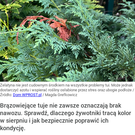
Żelatyna nie jest cudownym środkiem na wszystkie problemy tui. Może jednak
dostarczyć azotu i wspierać rośliny osłabione przez stres oraz ubogie podłoże
/
Źródło:
Dom WPROST.pl
/
Magda Grefkowicz
Brązowiejące tuje nie zawsze oznaczają brak
nawozu. Sprawdź, dlaczego żywotniki tracą kolor
w sierpniu i jak bezpiecznie poprawić ich
kondycję.