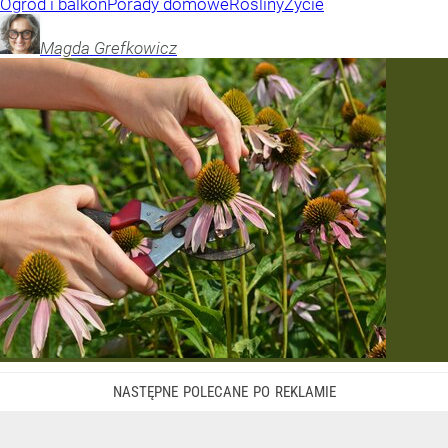
Ogród i balkon
Porady domowe
Rośliny
Życie
Magda
Grefkowicz