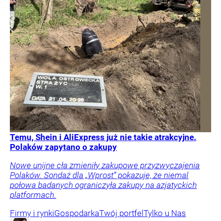
Temu, Shein i AliExpress już nie takie atrakcyjne.
Polaków zapytano o zakupy
Nowe unijne cła zmieniły zakupowe przyzwyczajenia
Polaków. Sondaż dla „Wprost” pokazuje, że niemal
połowa badanych ograniczyła zakupy na azjatyckich
platformach.
Firmy i rynki
Gospodarka
Twój portfel
Tylko u Nas