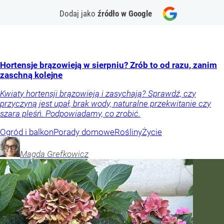
Dodaj jako
źródło w Google
Hortensje brązowieją w sierpniu? Zrób to od razu, zanim
zaschną kolejne
Kwiaty hortensji brązowieją i zasychają? Sprawdź, czy
przyczyną jest upał, brak wody, naturalne przekwitanie czy
szara pleśń. Podpowiadamy, co zrobić.
Ogród i balkon
Porady domowe
Rośliny
Życie
Magda
Grefkowicz