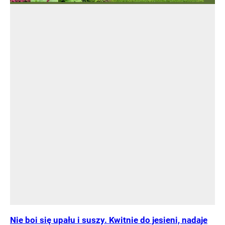
Nie boi się upału i suszy. Kwitnie do jesieni, nadaje