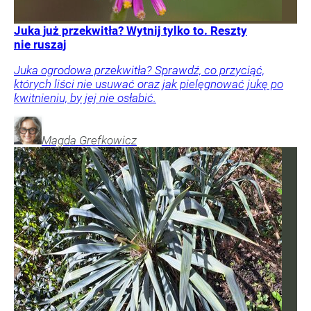
Juka już przekwitła? Wytnij tylko to. Reszty
nie ruszaj
Juka ogrodowa przekwitła? Sprawdź, co przyciąć,
których liści nie usuwać oraz jak pielęgnować jukę po
kwitnieniu, by jej nie osłabić.
Magda
Grefkowicz