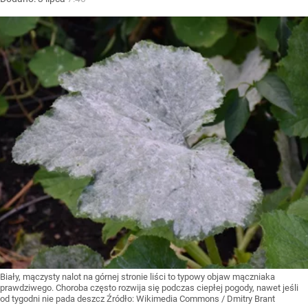
Biały, mączysty nalot na górnej stronie liści to typowy objaw mączniaka
prawdziwego. Choroba często rozwija się podczas ciepłej pogody, nawet jeśli
od tygodni nie pada deszcz
Źródło:
Wikimedia Commons
/
Dmitry Brant