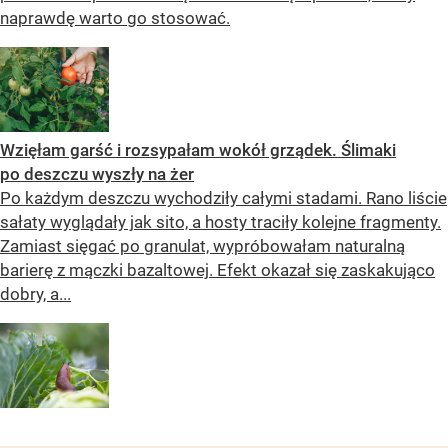
naprawdę warto go stosować.
Wzięłam garść i rozsypałam wokół grządek. Ślimaki
po deszczu wyszły na żer
Po każdym deszczu wychodziły całymi stadami. Rano liście
sałaty wyglądały jak sito, a hosty traciły kolejne fragmenty.
Zamiast sięgać po granulat, wypróbowałam naturalną
barierę z mączki bazaltowej. Efekt okazał się zaskakująco
dobry, a...