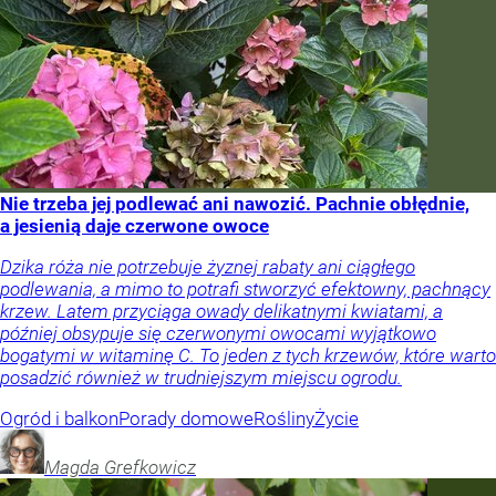
Nie trzeba jej podlewać ani nawozić. Pachnie obłędnie,
a jesienią daje czerwone owoce
Dzika róża nie potrzebuje żyznej rabaty ani ciągłego
podlewania, a mimo to potrafi stworzyć efektowny, pachnący
krzew. Latem przyciąga owady delikatnymi kwiatami, a
później obsypuje się czerwonymi owocami wyjątkowo
bogatymi w witaminę C. To jeden z tych krzewów, które warto
posadzić również w trudniejszym miejscu ogrodu.
Ogród i balkon
Porady domowe
Rośliny
Życie
Magda
Grefkowicz