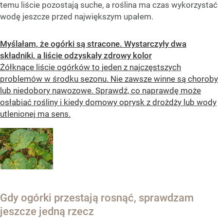
temu liście pozostają suche, a roślina ma czas wykorzystać
wodę jeszcze przed największym upałem.
Myślałam, że ogórki są stracone. Wystarczyły dwa
składniki, a liście odzyskały zdrowy kolor
Żółknące liście ogórków to jeden z najczęstszych
problemów w środku sezonu. Nie zawsze winne są choroby
lub niedobory nawozowe. Sprawdź, co naprawdę może
osłabiać rośliny i kiedy domowy oprysk z drożdży lub wody
utlenionej ma sens.
Gdy ogórki przestają rosnąć, sprawdzam
jeszcze jedną rzecz