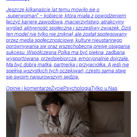
Jeszcze kilkanaście lat temu mówiło się o
„superwoman” – kobiecie, która miała z powodzeniem
łączyć karierę zawodową, macierzyństwo, atrakcyjny
wygląd, aktywność społeczną i szczęśliwy związek. Dziś
ten model nie tylko nie zniknął, ale został spotęgowany
przez media społecznościowe, kulturę nieustannego
porównywania się oraz wszechobecną presję osiągania
sukcesu. Współczesna Polka ma być piękna, zadbana,
wysportowana, przedsiębiorcza, emocjonalnie dojrzała.
Ma być dobrą matką, partnerką i przyjaciółką. A jeśli nie
spełnia wszystkich tych oczekiwań, często sama staje
się swoim najsurowszym sędzią.
Opinie i komentarze
Życie
Psychologia
Tylko u Nas