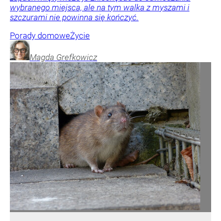
wybranego miejsca, ale na tym walka z myszami i
szczurami nie powinna się kończyć.
Porady domowe
Życie
Magda
Grefkowicz