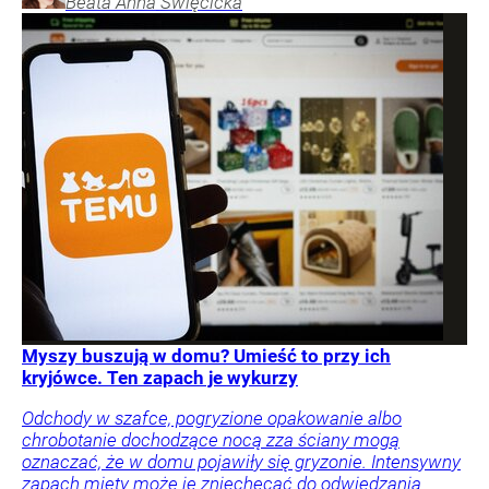
Beata Anna
Święcicka
Myszy buszują w domu? Umieść to przy ich
kryjówce. Ten zapach je wykurzy
Odchody w szafce, pogryzione opakowanie albo
chrobotanie dochodzące nocą zza ściany mogą
oznaczać, że w domu pojawiły się gryzonie. Intensywny
zapach mięty może je zniechęcać do odwiedzania