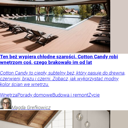
Ten beż wypiera chłodne szarości. Cotton Candy robi
wnętrzom coś, czego brakowało im od lat
Cotton Candy to ciepły, subtelny beż, który pasuje do drewna,
czerwieni, brązu i czerni. Zobacz, jak wykorzystać modny
kolor ścian we wnętrzu.
Wnętrza
Porady domowe
Budowa i remont
Życie
Magda
Grefkowicz