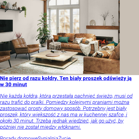
Nie pierz od razu kołdry. Ten biały proszek odświeży ją
w 30 minut
Nie każda kołdra, która przestała pachnieć świeżo, musi od
razu trafić do pralki. Pomiędzy kolejnymi praniami można
zastosować prosty domowy sposób. Potrzebny jest biały
proszek, który większość z nas ma w kuchennej szafce, i
około 30 minut. Trzeba jednak wiedzieć, jak go użyć, by
później nie został między włóknami.
Porady domowe
Sypialnia
Życie