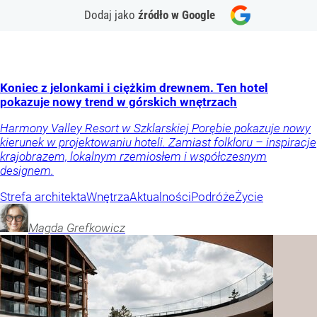
Dodaj jako
źródło w Google
Koniec z jelonkami i ciężkim drewnem. Ten hotel
pokazuje nowy trend w górskich wnętrzach
Harmony Valley Resort w Szklarskiej Porębie pokazuje nowy
kierunek w projektowaniu hoteli. Zamiast folkloru – inspiracje
krajobrazem, lokalnym rzemiosłem i współczesnym
designem.
Strefa architekta
Wnętrza
Aktualności
Podróże
Życie
Magda
Grefkowicz