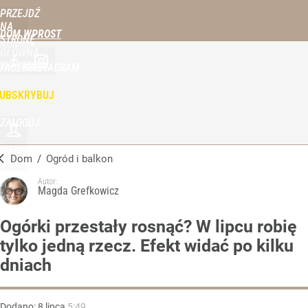
PRZEJDŹ
NA
DOM WPROST
STRONĘ
GŁÓWNĄ
WPROST.PL
FACEBOOK
INSTAGRAM
UBSKRYBUJ
ZALOGUJ
MENU
Dom
/
Ogród i balkon
Autor:
Magda Grefkowicz
Ogórki przestały rosnąć? W lipcu robię
tylko jedną rzecz. Efekt widać po kilku
dniach
Dodano:
8
lipca
5:49