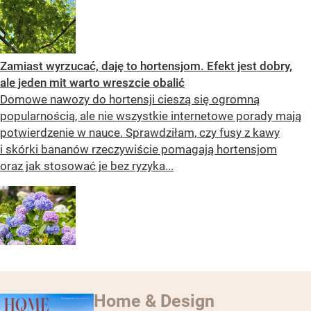
Zamiast wyrzucać, daję to hortensjom. Efekt jest dobry,
ale jeden mit warto wreszcie obalić
Domowe nawozy do hortensji cieszą się ogromną
popularnością, ale nie wszystkie internetowe porady mają
potwierdzenie w nauce. Sprawdziłam, czy fusy z kawy
i skórki bananów rzeczywiście pomagają hortensjom
oraz jak stosować je bez ryzyka...
Home & Design