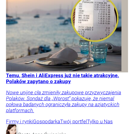
Temu, Shein i AliExpress już nie takie atrakcyjne.
Polaków zapytano o zakupy
Nowe unijne cła zmieniły zakupowe przyzwyczajenia
Polaków. Sondaż dla „Wprost” pokazuje, że niemal
połowa badanych ograniczyła zakupy na azjatyckich
platformach.
Firmy i rynki
Gospodarka
Twój portfel
Tylko u Nas