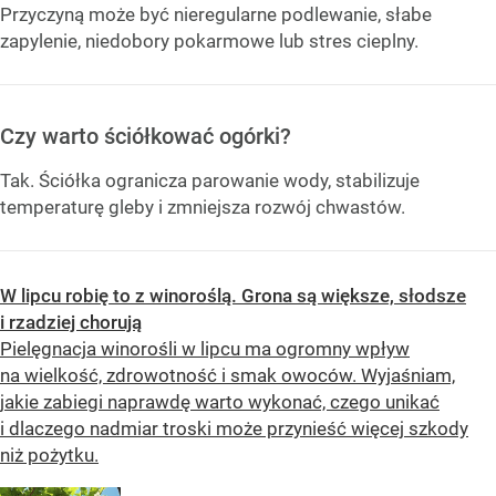
Przyczyną może być nieregularne podlewanie, słabe
zapylenie, niedobory pokarmowe lub stres cieplny.
Czy warto ściółkować ogórki?
Tak. Ściółka ogranicza parowanie wody, stabilizuje
temperaturę gleby i zmniejsza rozwój chwastów.
W lipcu robię to z winoroślą. Grona są większe, słodsze
i rzadziej chorują
Pielęgnacja winorośli w lipcu ma ogromny wpływ
na wielkość, zdrowotność i smak owoców. Wyjaśniam,
jakie zabiegi naprawdę warto wykonać, czego unikać
i dlaczego nadmiar troski może przynieść więcej szkody
niż pożytku.