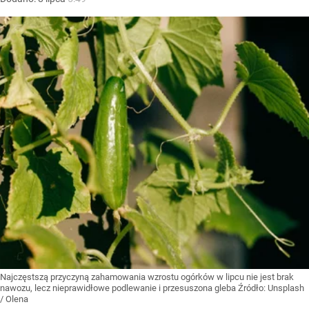
Najczęstszą przyczyną zahamowania wzrostu ogórków w lipcu nie jest brak
nawozu, lecz nieprawidłowe podlewanie i przesuszona gleba
Źródło:
Unsplash
/
Olena