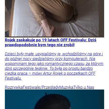
Rojek zaskakuje po 19 latach OFF Festivalu: Dziś
prawdopodobnie bym tego nie zrobił
Dzieci były małe, usypialiśmy je, wchodziliśmy na górę i
do późnej nocy siedzieliśmy przy komputerach. Nie
wspominam tego jako romantycznego czasu, za którym
dziś szczególnie tęsknię. To była po prostu bardzo
ciężka praca – mówi Artur Rojek o początkach OFF
Festivalu.
Rozrywka
Festiwale/Przeglądy
Muzyka
Tylko u Nas