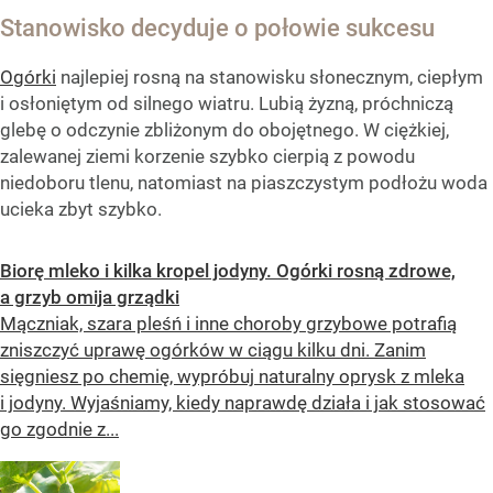
Stanowisko decyduje o połowie sukcesu
Ogórki
najlepiej rosną na stanowisku słonecznym, ciepłym
i osłoniętym od silnego wiatru. Lubią żyzną, próchniczą
glebę o odczynie zbliżonym do obojętnego. W ciężkiej,
zalewanej ziemi korzenie szybko cierpią z powodu
niedoboru tlenu, natomiast na piaszczystym podłożu woda
ucieka zbyt szybko.
Biorę mleko i kilka kropel jodyny. Ogórki rosną zdrowe,
a grzyb omija grządki
Mączniak, szara pleśń i inne choroby grzybowe potrafią
zniszczyć uprawę ogórków w ciągu kilku dni. Zanim
sięgniesz po chemię, wypróbuj naturalny oprysk z mleka
i jodyny. Wyjaśniamy, kiedy naprawdę działa i jak stosować
go zgodnie z...