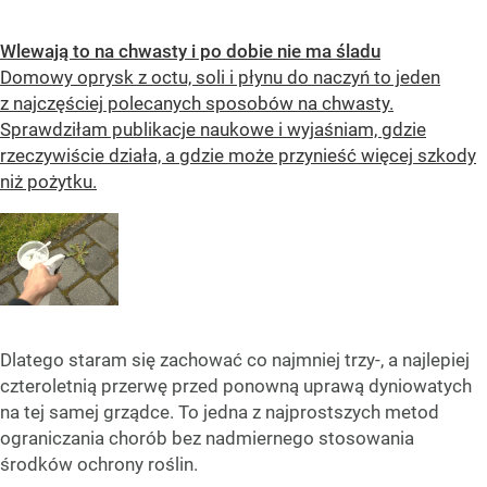
Wlewają to na chwasty i po dobie nie ma śladu
Domowy oprysk z octu, soli i płynu do naczyń to jeden
z najczęściej polecanych sposobów na chwasty.
Sprawdziłam publikacje naukowe i wyjaśniam, gdzie
rzeczywiście działa, a gdzie może przynieść więcej szkody
niż pożytku.
Dlatego staram się zachować co najmniej trzy-, a najlepiej
czteroletnią przerwę przed ponowną uprawą dyniowatych
na tej samej grządce. To jedna z najprostszych metod
ograniczania chorób bez nadmiernego stosowania
środków ochrony roślin.