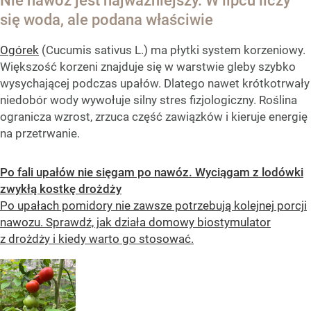
Nie nawóz jest najważniejszy. W lipcu liczy
się woda, ale podana właściwie
Ogórek
(Cucumis sativus L.) ma płytki system korzeniowy.
Większość korzeni znajduje się w warstwie gleby szybko
wysychającej podczas upałów. Dlatego nawet krótkotrwały
niedobór wody wywołuje silny stres fizjologiczny. Roślina
ogranicza wzrost, zrzuca część zawiązków i kieruje energię
na przetrwanie.
Po fali upałów nie sięgam po nawóz. Wyciągam z lodówki
zwykłą kostkę drożdży
Po upałach pomidory nie zawsze potrzebują kolejnej porcji
nawozu. Sprawdź, jak działa domowy biostymulator
z drożdży i kiedy warto go stosować.