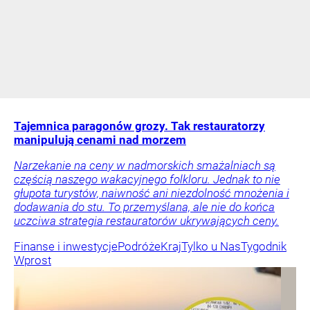
Tajemnica paragonów grozy. Tak restauratorzy
manipulują cenami nad morzem
Narzekanie na ceny w nadmorskich smażalniach są
częścią naszego wakacyjnego folkloru. Jednak to nie
głupota turystów, naiwność ani niezdolność mnożenia i
dodawania do stu. To przemyślana, ale nie do końca
uczciwa strategia restauratorów ukrywających ceny.
Finanse i inwestycje
Podróże
Kraj
Tylko u Nas
Tygodnik
Wprost