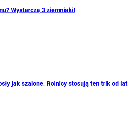
onu? Wystarczą 3 ziemniaki!
ły jak szalone. Rolnicy stosują ten trik od lat