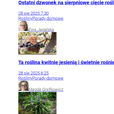
Ostatni dzwonek na sierpniowe cięcie rośl
28
sie
2025
7:30
Rośliny
Porady domowe
Ewa
Jagalska
Ta roślina kwitnie jesienią i świetnie rośn
28
sie
2025
6:25
Rośliny
Porady domowe
Magda
Grefkowicz