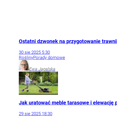
Ostatni dzwonek na przygotowanie trawni
30
sie
2025
5:30
Rośliny
Porady domowe
Ewa
Jagalska
Jak uratować meble tarasowe i elewację pr
29
sie
2025
18:30