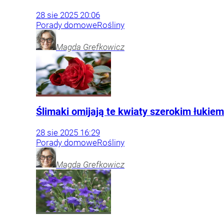
28
sie
2025
20:06
Porady domowe
Rośliny
Magda
Grefkowicz
Ślimaki omijają te kwiaty szerokim łukie
28
sie
2025
16:29
Porady domowe
Rośliny
Magda
Grefkowicz