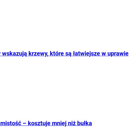
 wskazują krzewy, które są łatwiejsze w uprawie
mistość – kosztuje mniej niż bułka