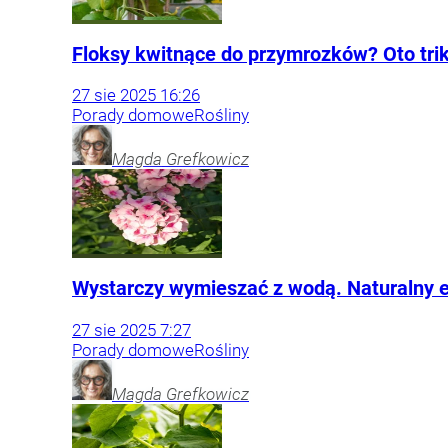
Floksy kwitnące do przymrozków? Oto trik
27
sie
2025
16:26
Porady domowe
Rośliny
Magda
Grefkowicz
Wystarczy wymieszać z wodą. Naturalny el
27
sie
2025
7:27
Porady domowe
Rośliny
Magda
Grefkowicz