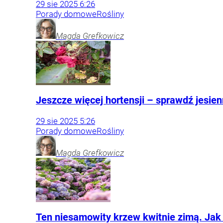
29
sie
2025
6:26
Porady domowe
Rośliny
Magda
Grefkowicz
Jeszcze więcej hortensji – sprawdź jesie
29
sie
2025
5:26
Porady domowe
Rośliny
Magda
Grefkowicz
Ten niesamowity krzew kwitnie zimą. Jak