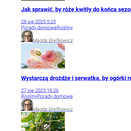
Jak sprawić, by róże kwitły do końca sez
28
sie
2025
5:25
Porady domowe
Rośliny
Magda
Grefkowicz
Wystarczą drożdże i serwatka, by ogórki ros
27
sie
2025
19:26
Rośliny
Porady domowe
Magda
Grefkowicz