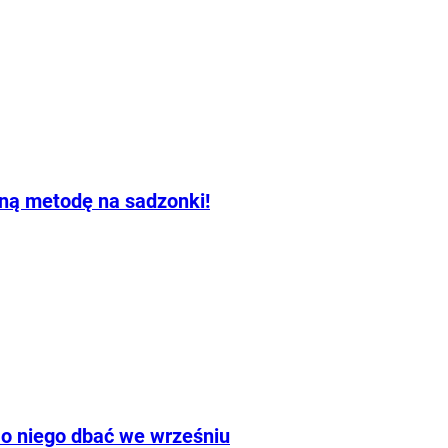
nną metodę na sadzonki!
 o niego dbać we wrześniu