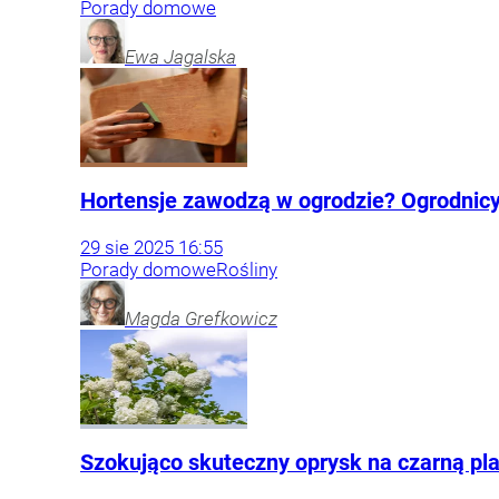
Porady domowe
Ewa
Jagalska
Hortensje zawodzą w ogrodzie? Ogrodnicy
29
sie
2025
16:55
Porady domowe
Rośliny
Magda
Grefkowicz
Szokująco skuteczny oprysk na czarną pla