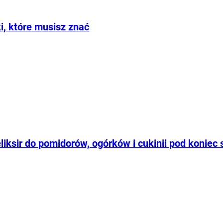
i, które musisz znać
iksir do pomidorów, ogórków i cukinii pod koniec