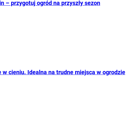
in – przygotuj ogród na przyszły sezon
ie w cieniu. Idealna na trudne miejsca w ogrodzie