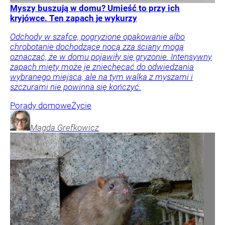
Myszy buszują w domu? Umieść to przy ich
kryjówce. Ten zapach je wykurzy
Odchody w szafce, pogryzione opakowanie albo
chrobotanie dochodzące nocą zza ściany mogą
oznaczać, że w domu pojawiły się gryzonie. Intensywny
zapach mięty może je zniechęcać do odwiedzania
wybranego miejsca, ale na tym walka z myszami i
szczurami nie powinna się kończyć.
Porady domowe
Życie
Magda
Grefkowicz