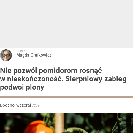
Autor:
Magda Grefkowicz
Nie pozwól pomidorom rosnąć
w nieskończoność. Sierpniowy zabieg
podwoi plony
Dodano:
wczoraj
7:39