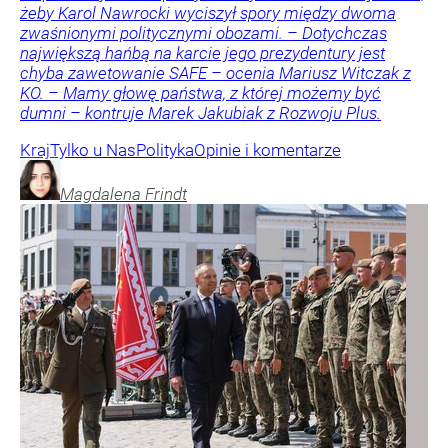
żeby Karol Nawrocki wyciszył spory między dwoma
zwaśnionymi politycznymi obozami. – Dotychczas
największą hańbą na karcie jego prezydentury jest
chyba zawetowanie SAFE – ocenia Mariusz Witczak z
KO. – Mamy głowę państwa, z której możemy być
dumni – kontruje Marek Jakubiak z Rozwoju Plus.
Kraj
Tylko u Nas
Polityka
Opinie i komentarze
Magdalena
Frindt