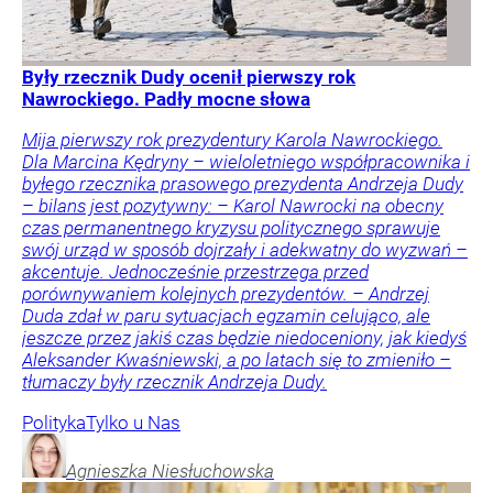
Były rzecznik Dudy ocenił pierwszy rok
Nawrockiego. Padły mocne słowa
Mija pierwszy rok prezydentury Karola Nawrockiego.
Dla Marcina Kędryny – wieloletniego współpracownika i
byłego rzecznika prasowego prezydenta Andrzeja Dudy
– bilans jest pozytywny: – Karol Nawrocki na obecny
czas permanentnego kryzysu politycznego sprawuje
swój urząd w sposób dojrzały i adekwatny do wyzwań –
akcentuje. Jednocześnie przestrzega przed
porównywaniem kolejnych prezydentów. – Andrzej
Duda zdał w paru sytuacjach egzamin celująco, ale
jeszcze przez jakiś czas będzie niedoceniony, jak kiedyś
Aleksander Kwaśniewski, a po latach się to zmieniło –
tłumaczy były rzecznik Andrzeja Dudy.
Polityka
Tylko u Nas
Agnieszka
Niesłuchowska