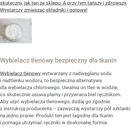
skuteczny, jak ten ze sklepu. A przy tym tańszy i zdrowszy.
Wystarczy zmieszać składniki i gotowe!
Wybielacz tlenowy bezpieczny dla tkanin
Wybielacz tlenowy
wytwarzany z nadwęglanu sodu
i nadtlenku wodoru, to bezpieczna alternatywa
dla wybielacza chlorowego. Uwalnia on tlen w wodzie,
co skutecznie usuwa plamy i przywraca biel ręcznikom.
Aby użyć wybielacza tlenowego, dodaj go zgodnie
z instrukcją producenta – zazwyczaj wystarczy pół szklanki
na jedno pranie. Produkt ten jest łagodny dla tkanin
i pomaga utrzymać ręczniki w doskonałej formie.