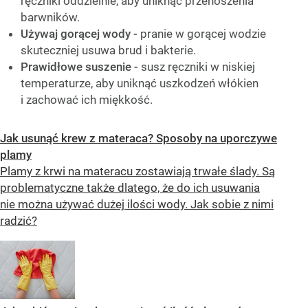
ręczniki oddzielnie, aby uniknąć przenoszenia
barwników.
Używaj gorącej wody
-
pranie w gorącej wodzie
skuteczniej usuwa brud i bakterie.
Prawidłowe suszenie
-
susz ręczniki w niskiej
temperaturze, aby uniknąć uszkodzeń włókien
i zachować ich miękkość.
Jak usunąć krew z materaca? Sposoby na uporczywe
plamy
Plamy z krwi na materacu zostawiają trwałe ślady. Są
problematyczne także dlatego, że do ich usuwania
nie można używać dużej ilości wody. Jak sobie z nimi
radzić?