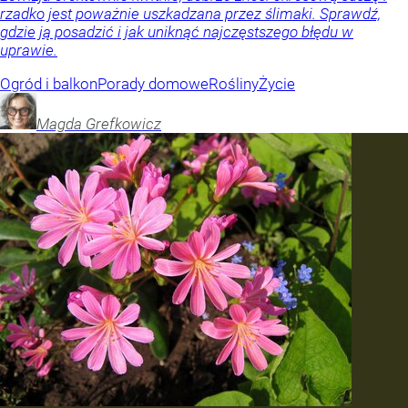
rzadko jest poważnie uszkadzana przez ślimaki. Sprawdź,
gdzie ją posadzić i jak uniknąć najczęstszego błędu w
uprawie.
Ogród i balkon
Porady domowe
Rośliny
Życie
Magda
Grefkowicz