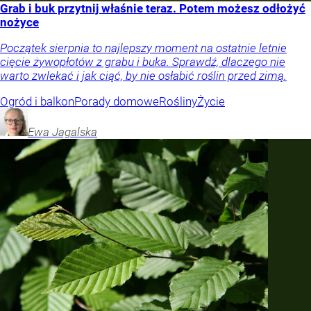
Grab i buk przytnij właśnie teraz. Potem możesz odłożyć
nożyce
Początek sierpnia to najlepszy moment na ostatnie letnie
cięcie żywopłotów z grabu i buka. Sprawdź, dlaczego nie
warto zwlekać i jak ciąć, by nie osłabić roślin przed zimą.
Ogród i balkon
Porady domowe
Rośliny
Życie
Ewa
Jagalska