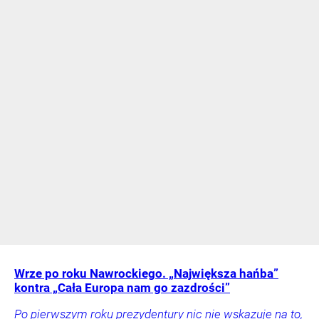
Wrze po roku Nawrockiego. „Największa hańba”
kontra „Cała Europa nam go zazdrości”
Po pierwszym roku prezydentury nic nie wskazuje na to,