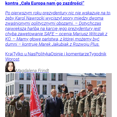
kontra „Cała Europa nam go zazdrości”
Po pierwszym roku prezydentury nic nie wskazuje na to,
żeby Karol Nawrocki wyciszył spory między dwoma
zwaśnionymi politycznymi obozami. – Dotychczas
największą hańbą na karcie jego prezydentury jest
chyba zawetowanie SAFE – ocenia Mariusz Witczak z
KO. – Mamy głowę państwa, z której możemy być
dumni – kontruje Marek Jakubiak z Rozwoju Plus.
Kraj
Tylko u Nas
Polityka
Opinie i komentarze
Tygodnik
Wprost
Magdalena
Frindt