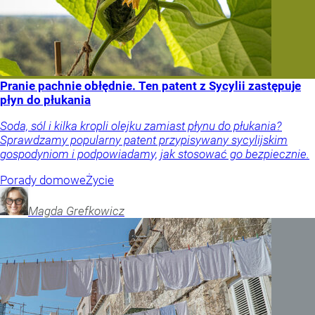
Pranie pachnie obłędnie. Ten patent z Sycylii zastępuje
płyn do płukania
Soda, sól i kilka kropli olejku zamiast płynu do płukania?
Sprawdzamy popularny patent przypisywany sycylijskim
gospodyniom i podpowiadamy, jak stosować go bezpiecznie.
Porady domowe
Życie
Magda
Grefkowicz