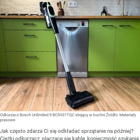
Odkurzacz Bosch Unlimited 9 BCS931TQC stojący w kuchni
Źródło:
Materiały
prasowe
Jak często zdarza Ci się odkładać sprzątanie na później?
Ciężki odkurzacz, plączące się kable, konieczność szukania