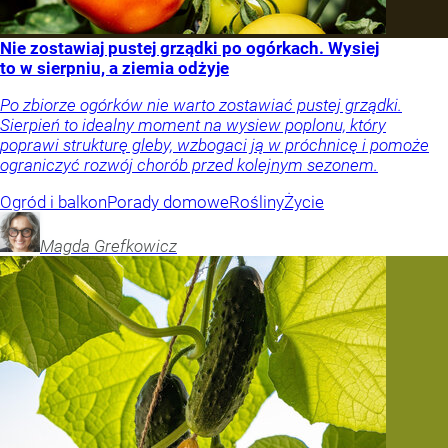
Nie zostawiaj pustej grządki po ogórkach. Wysiej
to w sierpniu, a ziemia odżyje
Po zbiorze ogórków nie warto zostawiać pustej grządki.
Sierpień to idealny moment na wysiew poplonu, który
poprawi strukturę gleby, wzbogaci ją w próchnicę i pomoże
ograniczyć rozwój chorób przed kolejnym sezonem.
Ogród i balkon
Porady domowe
Rośliny
Życie
Magda
Grefkowicz