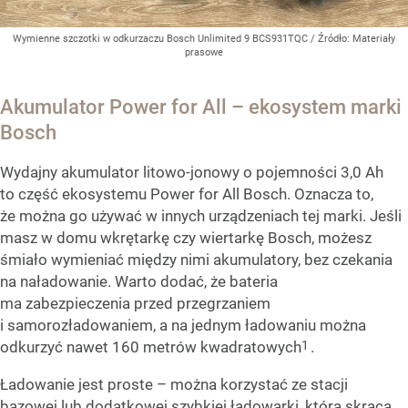
Wymienne szczotki w odkurzaczu Bosch Unlimited 9 BCS931TQC
/ Źródło:
Materiały
prasowe
Akumulator Power for All – ekosystem marki
Bosch
Wydajny akumulator litowo-jonowy o pojemności 3,0 Ah
to część ekosystemu Power for All Bosch. Oznacza to,
że można go używać w innych urządzeniach tej marki. Jeśli
masz w domu wkrętarkę czy wiertarkę Bosch, możesz
śmiało wymieniać między nimi akumulatory, bez czekania
na naładowanie. Warto dodać, że bateria
ma zabezpieczenia przed przegrzaniem
i samorozładowaniem, a na jednym ładowaniu można
1
odkurzyć nawet 160 metrów kwadratowych
.
Ładowanie jest proste – można korzystać ze stacji
bazowej lub dodatkowej szybkiej ładowarki, która skraca