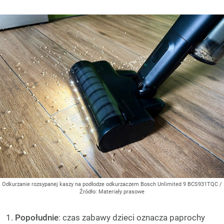
Odkurzanie rozsypanej kaszy na podłodze odkurzaczem Bosch Unlimited 9 BCS931TQC
/
Źródło:
Materiały prasowe
Popołudnie
: czas zabawy dzieci oznacza paprochy