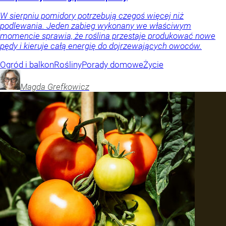
W sierpniu pomidory potrzebują czegoś więcej niż
podlewania. Jeden zabieg wykonany we właściwym
momencie sprawia, że roślina przestaje produkować nowe
pędy i kieruje całą energię do dojrzewających owoców.
Ogród i balkon
Rośliny
Porady domowe
Życie
Magda
Grefkowicz