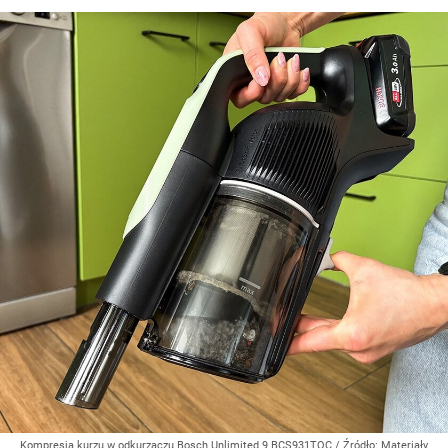
Kompresja kurzu w odkurzaczu Bosch Unlimited 9 BCS931TQC
/ Źródło:
Materiały