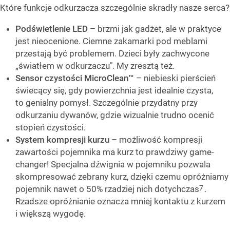
Które funkcje odkurzacza szczególnie skradły nasze serca?
Podświetlenie LED
– brzmi jak gadżet, ale w praktyce
jest nieocenione. Ciemne zakamarki pod meblami
przestają być problemem. Dzieci były zachwycone
„światłem w odkurzaczu". My zresztą też.
Sensor czystości MicroClean™
– niebieski pierścień
świecący się, gdy powierzchnia jest idealnie czysta,
to genialny pomysł. Szczególnie przydatny przy
odkurzaniu dywanów, gdzie wizualnie trudno ocenić
stopień czystości.
System kompresji kurzu
– możliwość kompresji
zawartości pojemnika ma kurz to prawdziwy game-
changer! Specjalna dźwignia w pojemniku pozwala
skompresować zebrany kurz, dzięki czemu opróżniamy
7
pojemnik nawet o 50% rzadziej nich dotychczas
.
Rzadsze opróżnianie oznacza mniej kontaktu z kurzem
i większą wygodę.