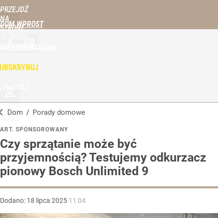
PRZEJDŹ
NA
DOM WPROST
STRONĘ
GŁÓWNĄ
WPROST.PL
FACEBOOK
INSTAGRAM
UBSKRYBUJ
ZALOGUJ
MENU
Dom
/
Porady domowe
ART. SPONSOROWANY
Czy sprzątanie może być
przyjemnością? Testujemy odkurzacz
pionowy Bosch Unlimited 9
Dodano:
18
lipca
2025
11:04