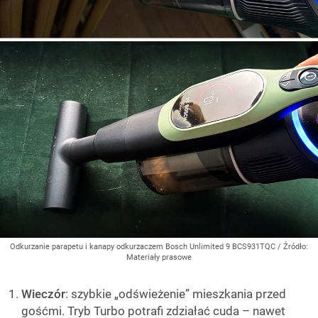
Odkurzanie parapetu i kanapy odkurzaczem Bosch Unlimited 9 BCS931TQC
/ Źródło:
Materiały prasowe
Wieczór
: szybkie „odświeżenie” mieszkania przed
gośćmi. Tryb Turbo potrafi zdziałać cuda – nawet