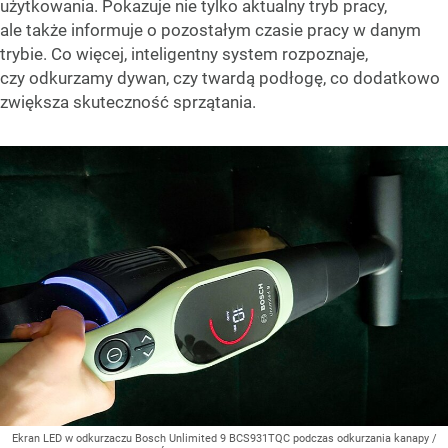
użytkowania. Pokazuje nie tylko aktualny tryb pracy,
ale także informuje o pozostałym czasie pracy w danym
trybie. Co więcej, inteligentny system rozpoznaje,
czy odkurzamy dywan, czy twardą podłogę, co dodatkowo
zwiększa skuteczność sprzątania.
Ekran LED w odkurzaczu Bosch Unlimited 9 BCS931TQC podczas odkurzania kanapy
/