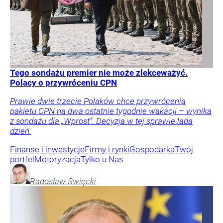
Tego sondażu premier nie może zlekceważyć.
Polacy o przywróceniu CPN
Prawie dwie trzecie Polaków chce przywrócenia
pakietu CPN na dwa ostatnie tygodnie wakacji – wynika
z sondażu dla „Wprost”. Decyzja w tej sprawie lada
dzień.
Finanse i inwestycje
Firmy i rynki
Gospodarka
Twój
portfel
Motoryzacja
Tylko u Nas
Radosław
Święcki