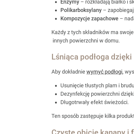
Enzymy
– rozkładają białko i s
Polikarboksylany
– zapobiegaj
Kompozycje zapachowe
– nad
Każdy z tych składników ma swoje 
innych powierzchni w domu.
Lśniąca podłoga dzięki
Aby dokładnie
wymyć podłogi
, wy
Usunięcie tłustych plam i brud
Dezynfekcję powierzchni dzięk
Długotrwały efekt świeżości.
Ten sposób zastępuje kilka produk
Czyste obicie kanapy i f