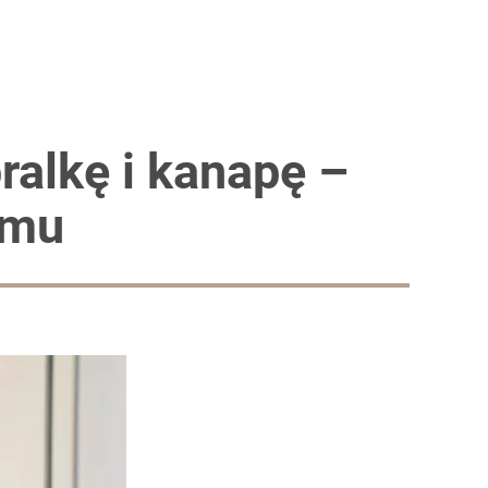
alkę i kanapę –
omu