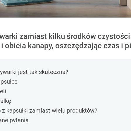
arki zamiast kilku środków czystości!
 i obicia kanapy, oszczędzając czas i p
warki jest tak skuteczna?
apsułce
eli
ralkę
 z kapsułki zamiast wielu produktów?
ane pytania