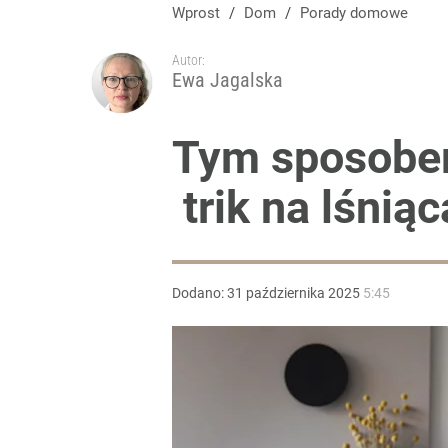
Wprost
/
Dom
/
Porady domowe
Autor:
Ewa Jagalska
Tym sposobem
trik na lśnią
Dodano:
31
października
2025
5:45