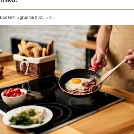
Dodano:
5
grudnia
2025
5:45