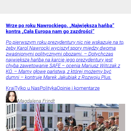
Wrze po roku Nawrockiego. „Największa hańba”
kontra „Cała Europa nam go zazdrości”
Po pierwszym roku prezydentury nic nie wskazuje na to,
żeby Karol Nawrocki wyciszył spory między dwoma
zwaśnionymi politycznymi obozami. – Dotychczas
największą hańbą na karcie jego prezydentury jest
chyba zawetowanie SAFE – ocenia Mariusz Witczak z
KO. – Mamy głowę państwa, z której możemy być
dumni – kontruje Marek Jakubiak z Rozwoju Plus.
Kraj
Tylko u Nas
Polityka
Opinie i komentarze
Magdalena
Frindt