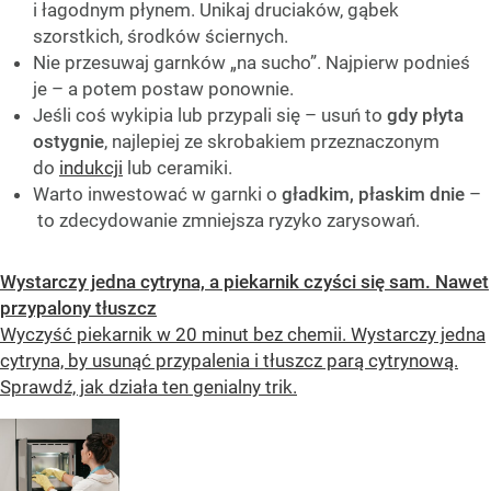
i łagodnym płynem. Unikaj druciaków, gąbek
szorstkich, środków ściernych.
Nie przesuwaj garnków „na sucho”. Najpierw podnieś
je – a potem postaw ponownie.
Jeśli coś wykipia lub przypali się – usuń to
gdy płyta
ostygnie
, najlepiej ze skrobakiem przeznaczonym
do
indukcji
lub ceramiki.
Warto inwestować w garnki o
gładkim, płaskim dnie
–
to zdecydowanie zmniejsza ryzyko zarysowań.
Wystarczy jedna cytryna, a piekarnik czyści się sam. Nawet
przypalony tłuszcz
Wyczyść piekarnik w 20 minut bez chemii. Wystarczy jedna
cytryna, by usunąć przypalenia i tłuszcz parą cytrynową.
Sprawdź, jak działa ten genialny trik.