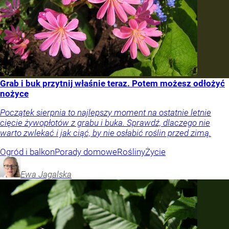
Grab i buk przytnij właśnie teraz. Potem możesz odłożyć
nożyce
Początek sierpnia to najlepszy moment na ostatnie letnie
cięcie żywopłotów z grabu i buka. Sprawdź, dlaczego nie
warto zwlekać i jak ciąć, by nie osłabić roślin przed zimą.
Ogród i balkon
Porady domowe
Rośliny
Życie
Ewa
Jagalska