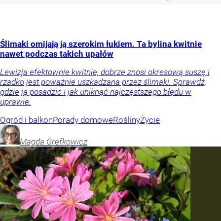
Ślimaki omijają ją szerokim łukiem. Ta bylina kwitnie
nawet podczas takich upałów
Lewizja efektownie kwitnie, dobrze znosi okresową suszę i
rzadko jest poważnie uszkadzana przez ślimaki. Sprawdź,
gdzie ją posadzić i jak uniknąć najczęstszego błędu w
uprawie.
Ogród i balkon
Porady domowe
Rośliny
Życie
Magda
Grefkowicz