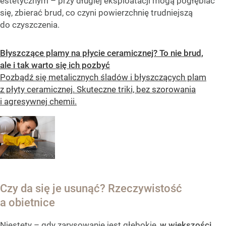
estetycznym – przy długiej eksploatacji mogą pogłębiać
się, zbierać brud, co czyni powierzchnię trudniejszą
do czyszczenia.
Błyszczące plamy na płycie ceramicznej? To nie brud,
ale i tak warto się ich pozbyć
Pozbądź się metalicznych śladów i błyszczących plam
z płyty ceramicznej. Skuteczne triki, bez szorowania
i agresywnej chemii.
Czy da się je usunąć? Rzeczywistość
a obietnice
Niestety – gdy zarysowanie jest głębokie,
w większości