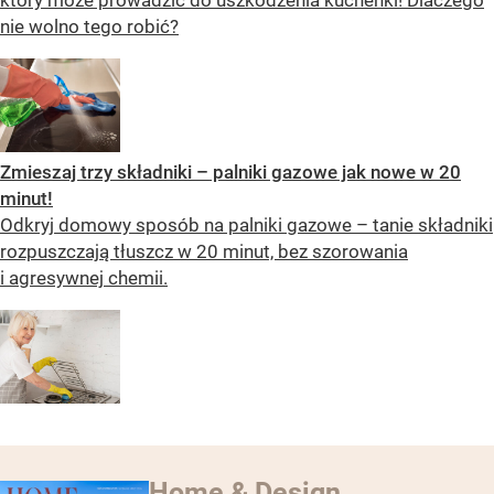
który może prowadzić do uszkodzenia kuchenki! Dlaczego
nie wolno tego robić?
Zmieszaj trzy składniki – palniki gazowe jak nowe w 20
minut!
Odkryj domowy sposób na palniki gazowe – tanie składniki
rozpuszczają tłuszcz w 20 minut, bez szorowania
i agresywnej chemii.
Home & Design