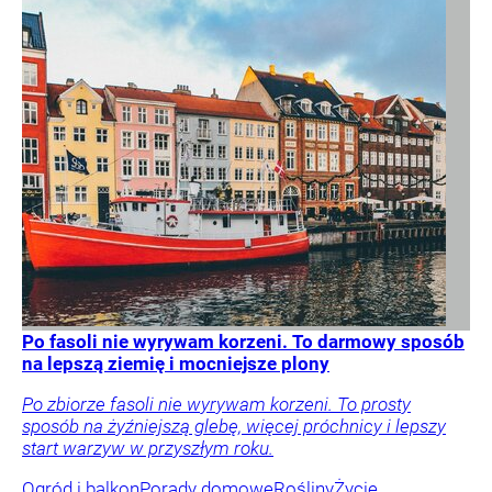
Po fasoli nie wyrywam korzeni. To darmowy sposób
na lepszą ziemię i mocniejsze plony
Po zbiorze fasoli nie wyrywam korzeni. To prosty
sposób na żyźniejszą glebę, więcej próchnicy i lepszy
start warzyw w przyszłym roku.
Ogród i balkon
Porady domowe
Rośliny
Życie