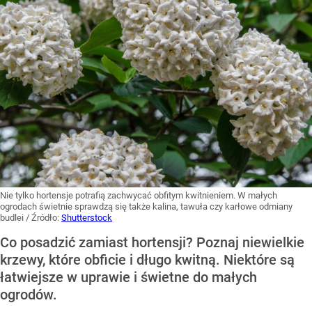
Nie tylko hortensje potrafią zachwycać obfitym kwitnieniem. W małych
ogrodach świetnie sprawdzą się także kalina, tawuła czy karłowe odmiany
budlei
/ Źródło:
Shutterstock
Co posadzić zamiast hortensji? Poznaj niewielkie
krzewy, które obficie i długo kwitną. Niektóre są
łatwiejsze w uprawie i świetne do małych
ogrodów.