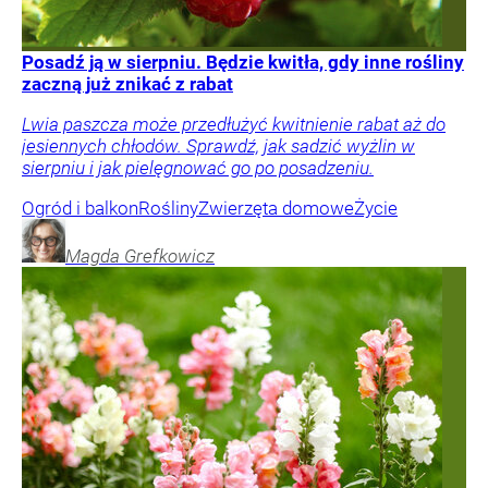
Posadź ją w sierpniu. Będzie kwitła, gdy inne rośliny
zaczną już znikać z rabat
Lwia paszcza może przedłużyć kwitnienie rabat aż do
jesiennych chłodów. Sprawdź, jak sadzić wyżlin w
sierpniu i jak pielęgnować go po posadzeniu.
Ogród i balkon
Rośliny
Zwierzęta domowe
Życie
Magda
Grefkowicz