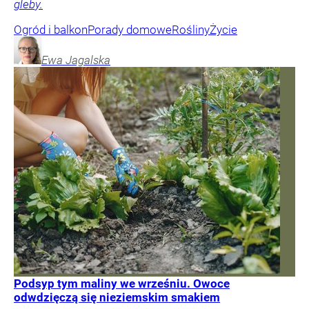
gleby.
Ogród i balkon
Porady domowe
Rośliny
Życie
Ewa
Jagalska
Podsyp tym maliny we wrześniu. Owoce
odwdzięczą się nieziemskim smakiem