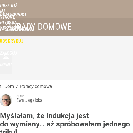
PRZEJDŹ
NA
DOM WPROST
STRONĘ
GŁÓWNĄ
PORADY DOMOWE
WPROST.PL
FACEBOOK
INSTAGRAM
UBSKRYBUJ
ZALOGUJ
MENU
Dom
/
Porady domowe
Autor:
Ewa Jagalska
Myślałam, że indukcja jest
do wymiany… aż spróbowałam jednego
triku!