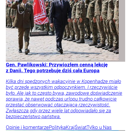
Gen. Pawlikowski: Przywiozłem cenną lekcję
z Danii. Tego potrzebuje dziś cała Europa
Kilka dni spędzonych wakacyjnie w Kopenhadze miało
być przede wszystkim odpoczynkiem. I rzeczywiście
było. Ale jak to często bywa, zawodowe doświadczenie
sprawia, że nawet podczas urlopu trudno całkowicie
przestać obserwować otaczającą rzeczywistość.
Zwłaszcza gdy przez wiele lat odpowiadało się za
bezpieczeństwo państwa.
Opinie i komentarze
Polityka
Kraj
Świat
Tylko u Nas