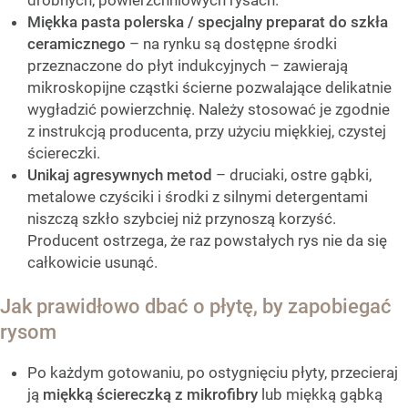
Miękka pasta polerska / specjalny preparat do szkła
ceramicznego
– na rynku są dostępne środki
przeznaczone do płyt indukcyjnych – zawierają
mikroskopijne cząstki ścierne pozwalające delikatnie
wygładzić powierzchnię. Należy stosować je zgodnie
z instrukcją producenta, przy użyciu miękkiej, czystej
ściereczki.
Unikaj agresywnych metod
– druciaki, ostre gąbki,
metalowe czyściki i środki z silnymi detergentami
niszczą szkło szybciej niż przynoszą korzyść.
Producent ostrzega, że raz powstałych rys nie da się
całkowicie usunąć.
Jak prawidłowo dbać o płytę, by zapobiegać
rysom
Po każdym gotowaniu, po ostygnięciu płyty, przecieraj
ją
miękką ściereczką z mikrofibry
lub miękką gąbką