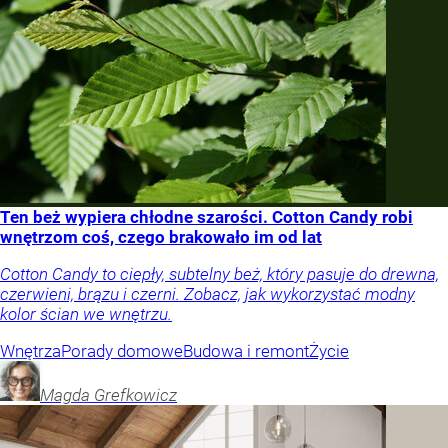
Ten beż wypiera chłodne szarości. Cotton Candy robi
wnętrzom coś, czego brakowało im od lat
Cotton Candy to ciepły, subtelny beż, który pasuje do drewna,
czerwieni, brązu i czerni. Zobacz, jak wykorzystać modny
kolor ścian we wnętrzu.
Wnętrza
Porady domowe
Budowa i remont
Życie
Magda
Grefkowicz