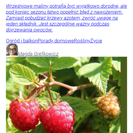
Wrześniowe maliny potrafią być wyjątkowo dorodne, ale
pod koniec sezonu łatwo popełnić błąd z nawożeniem.
Zamiast pobudzać krzewy azotem, zwróć uwagę na
jeden składnik. Jest szczególnie ważny podczas
dojrzewania owoców.
Ogród i balkon
Porady domowe
Rośliny
Życie
Magda
Grefkowicz