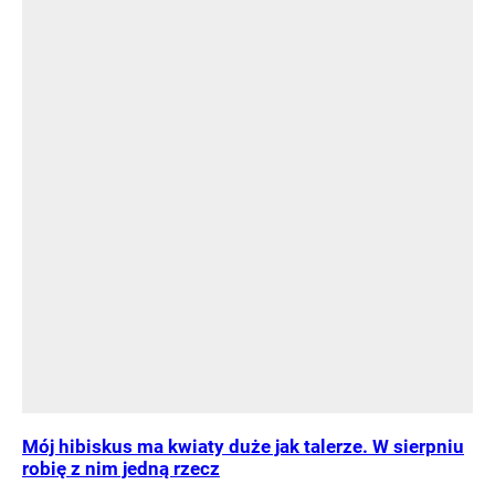
Mój hibiskus ma kwiaty duże jak talerze. W sierpniu
robię z nim jedną rzecz