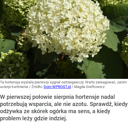
Ta hortensja wysłała pierwszy sygnał ostrzegawczy. Warto zareagować, zanim
ucierpi kwitnienie
/ Źródło:
Dom WPROST.pl
/
Magda Grefkowicz
W pierwszej połowie sierpnia hortensje nadal
potrzebują wsparcia, ale nie azotu. Sprawdź, kiedy
odżywka ze skórek ogórka ma sens, a kiedy
problem leży gdzie indziej.