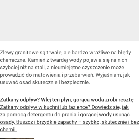
Zlewy granitowe są trwałe, ale bardzo wrażliwe na błędy
chemiczne. Kamień z twardej wody pojawia się na nich
szybciej niż na stali, a nieumiejętne czyszczenie może
prowadzić do matowienia i przebarwień. Wyjaśniam, jak
usuwać osad skutecznie i bezpiecznie.
Zatkany odpływ? Wlej ten płyn, gorąca woda zrobi resztę
Zatkany odpływ w kuchni lub łazience? Dowiedz się, jak
za pomocą detergentu do prania i gorącej wody usunąć
osady, tłuszcz i brzydkie zapachy – szybko, skutecznie i bez
chemii.