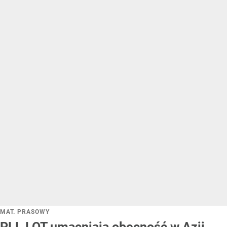
MAT. PRASOWY
PLL LOT umacniają obecność w Azji.