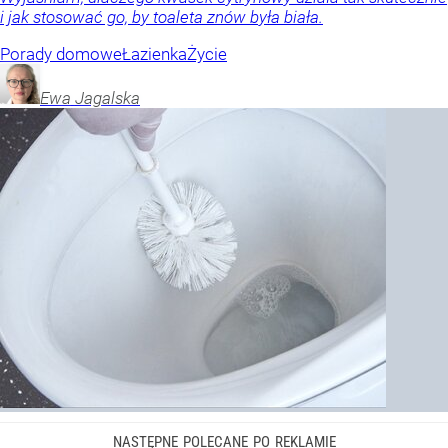
i jak stosować go, by toaleta znów była biała.
Porady domowe
Łazienka
Życie
Ewa
Jagalska