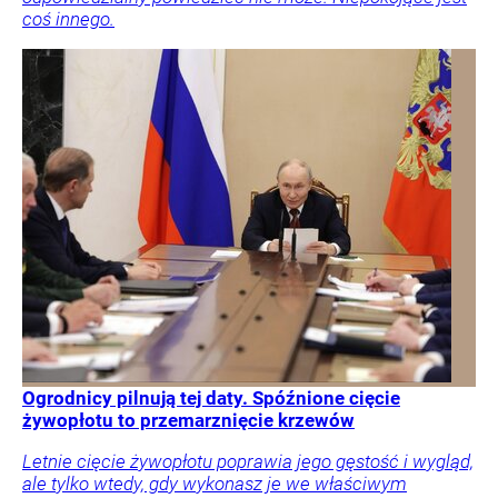
coś innego.
Ogrodnicy pilnują tej daty. Spóźnione cięcie
żywopłotu to przemarznięcie krzewów
Letnie cięcie żywopłotu poprawia jego gęstość i wygląd,
ale tylko wtedy, gdy wykonasz je we właściwym