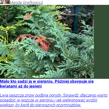
Magda
Grefkowicz
Mało kto sadzi ją w sierpniu. Później obsypuje się
kwiatami aż do jesieni
Lwia paszcza znów podbija ogrody. Sprawdź, dlaczego warto
posadzić ją jeszcze w sierpniu i jak pielęgnować wyżlin
większy, by kwitł do pierwszych przymrozków.