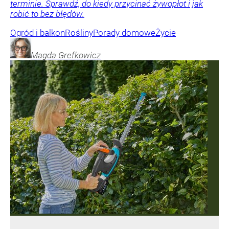
terminie. Sprawdź, do kiedy przycinać żywopłot i jak
robić to bez błędów.
Ogród i balkon
Rośliny
Porady domowe
Życie
Magda
Grefkowicz