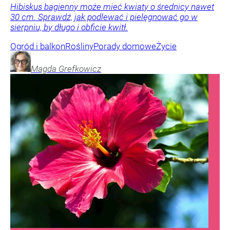
Hibiskus bagienny może mieć kwiaty o średnicy nawet
30 cm. Sprawdź, jak podlewać i pielęgnować go w
sierpniu, by długo i obficie kwitł.
Ogród i balkon
Rośliny
Porady domowe
Życie
Magda
Grefkowicz