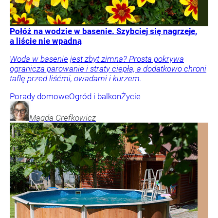
Połóż na wodzie w basenie. Szybciej się nagrzeje,
a liście nie wpadną
Woda w basenie jest zbyt zimna? Prosta pokrywa
ogranicza parowanie i straty ciepła, a dodatkowo chroni
taflę przed liśćmi, owadami i kurzem.
Porady domowe
Ogród i balkon
Życie
Magda
Grefkowicz