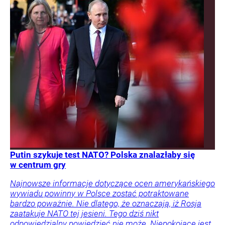
Putin szykuje test NATO? Polska znalazłaby się
w centrum gry
Najnowsze informacje dotyczące ocen amerykańskiego
wywiadu powinny w Polsce zostać potraktowane
bardzo poważnie. Nie dlatego, że oznaczają, iż Rosja
zaatakuje NATO tej jesieni. Tego dziś nikt
odpowiedzialny powiedzieć nie może. Niepokojące jest