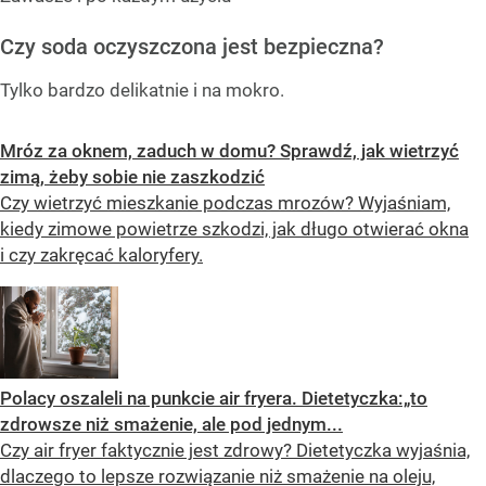
Czy soda oczyszczona jest bezpieczna?
Tylko bardzo delikatnie i na mokro.
Mróz za oknem, zaduch w domu? Sprawdź, jak wietrzyć
zimą, żeby sobie nie zaszkodzić
Czy wietrzyć mieszkanie podczas mrozów? Wyjaśniam,
kiedy zimowe powietrze szkodzi, jak długo otwierać okna
i czy zakręcać kaloryfery.
Polacy oszaleli na punkcie air fryera. Dietetyczka:„to
zdrowsze niż smażenie, ale pod jednym...
Czy air fryer faktycznie jest zdrowy? Dietetyczka wyjaśnia,
dlaczego to lepsze rozwiązanie niż smażenie na oleju,