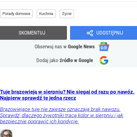
Porady domowe
Kuchnia
Życie
SKOMENTUJ
UDOSTĘPNIJ
Obserwuj nas
w
Google News
Dodaj jako
źródło w Google
Tuje brązowieją w sierpniu? Nie sięgaj od razu po nawóz.
Najpierw sprawdź tę jedną rzecz
Brązowiejące tuje nie zawsze oznaczają brak nawozu.
Sprawdź, dlaczego żywotniki tracą kolor w sierpniu i jak
bezpiecznie poprawić ich kondycję.