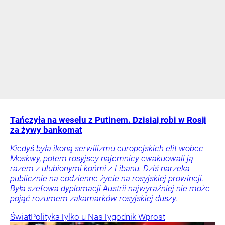
Tańczyła na weselu z Putinem. Dzisiaj robi w Rosji
za żywy bankomat
Kiedyś była ikoną serwilizmu europejskich elit wobec
Moskwy, potem rosyjscy najemnicy ewakuowali ją
razem z ulubionymi końmi z Libanu. Dziś narzeka
publicznie na codzienne życie na rosyjskiej prowincji.
Była szefowa dyplomacji Austrii najwyraźniej nie może
pojąć rozumem zakamarków rosyjskiej duszy.
Świat
Polityka
Tylko u Nas
Tygodnik Wprost