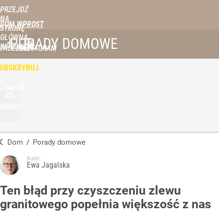
PRZEJDŹ
NA
DOM WPROST
STRONĘ
GŁÓWNĄ
PORADY DOMOWE
WPROST.PL
FACEBOOK
INSTAGRAM
UBSKRYBUJ
ZALOGUJ
MENU
Dom
/
Porady domowe
Autor:
Ewa Jagalska
Ten błąd przy czyszczeniu zlewu
granitowego popełnia większość z nas