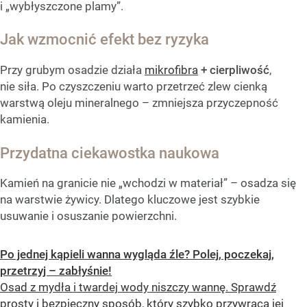
i „wybłyszczone plamy”.
Jak wzmocnić efekt bez ryzyka
Przy grubym osadzie działa
mikrofibra
+ cierpliwość
,
nie siła. Po czyszczeniu warto przetrzeć zlew cienką
warstwą oleju mineralnego – zmniejsza przyczepność
kamienia.
Przydatna ciekawostka naukowa
Kamień na granicie nie „wchodzi w materiał” – osadza się
na warstwie żywicy. Dlatego kluczowe jest szybkie
usuwanie i osuszanie powierzchni.
Po jednej kąpieli wanna wygląda źle? Polej, poczekaj,
przetrzyj – zabłyśnie!
Osad z mydła i twardej wody niszczy wannę. Sprawdź
prosty i bezpieczny sposób, który szybko przywraca jej