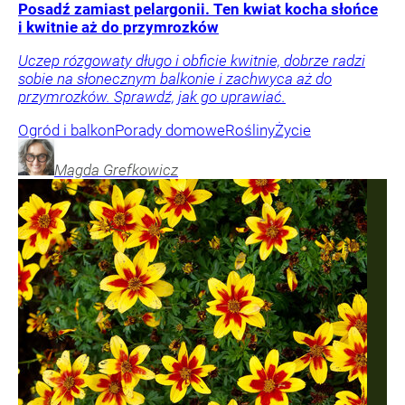
Posadź zamiast pelargonii. Ten kwiat kocha słońce
i kwitnie aż do przymrozków
Uczep rózgowaty długo i obficie kwitnie, dobrze radzi
sobie na słonecznym balkonie i zachwyca aż do
przymrozków. Sprawdź, jak go uprawiać.
Ogród i balkon
Porady domowe
Rośliny
Życie
Magda
Grefkowicz