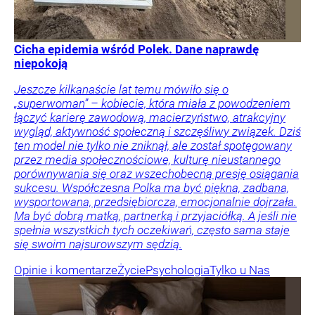
Cicha epidemia wśród Polek. Dane naprawdę
niepokoją
Jeszcze kilkanaście lat temu mówiło się o
„superwoman” – kobiecie, która miała z powodzeniem
łączyć karierę zawodową, macierzyństwo, atrakcyjny
wygląd, aktywność społeczną i szczęśliwy związek. Dziś
ten model nie tylko nie zniknął, ale został spotęgowany
przez media społecznościowe, kulturę nieustannego
porównywania się oraz wszechobecną presję osiągania
sukcesu. Współczesna Polka ma być piękna, zadbana,
wysportowana, przedsiębiorcza, emocjonalnie dojrzała.
Ma być dobrą matką, partnerką i przyjaciółką. A jeśli nie
spełnia wszystkich tych oczekiwań, często sama staje
się swoim najsurowszym sędzią.
Opinie i komentarze
Życie
Psychologia
Tylko u Nas