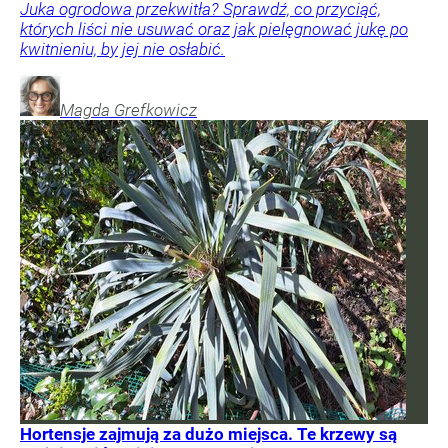
Juka ogrodowa przekwitła? Sprawdź, co przyciąć,
których liści nie usuwać oraz jak pielęgnować jukę po
kwitnieniu, by jej nie osłabić.
Magda
Grefkowicz
Hortensje zajmują za dużo miejsca. Te krzewy są