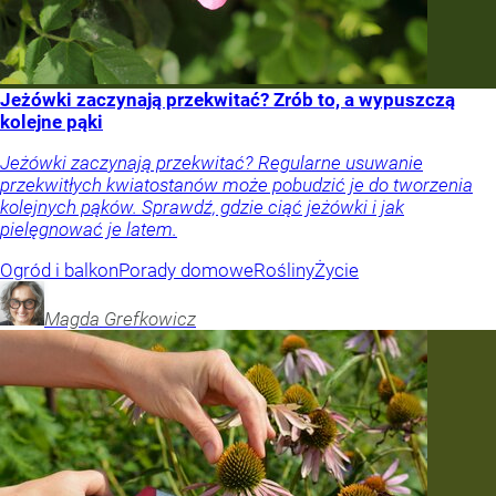
Jeżówki zaczynają przekwitać? Zrób to, a wypuszczą
kolejne pąki
Jeżówki zaczynają przekwitać? Regularne usuwanie
przekwitłych kwiatostanów może pobudzić je do tworzenia
kolejnych pąków. Sprawdź, gdzie ciąć jeżówki i jak
pielęgnować je latem.
Ogród i balkon
Porady domowe
Rośliny
Życie
Magda
Grefkowicz