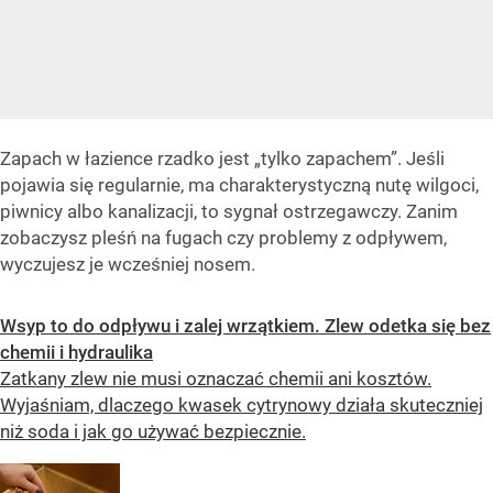
Zapach w łazience rzadko jest „tylko zapachem”. Jeśli
pojawia się regularnie, ma charakterystyczną nutę wilgoci,
piwnicy albo kanalizacji, to sygnał ostrzegawczy. Zanim
zobaczysz pleśń na fugach czy problemy z odpływem,
wyczujesz je wcześniej nosem.
Wsyp to do odpływu i zalej wrzątkiem. Zlew odetka się bez
chemii i hydraulika
Zatkany zlew nie musi oznaczać chemii ani kosztów.
Wyjaśniam, dlaczego kwasek cytrynowy działa skuteczniej
niż soda i jak go używać bezpiecznie.