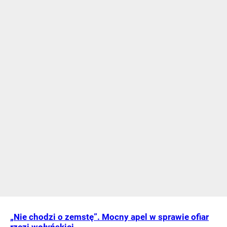
„Nie chodzi o zemstę”. Mocny apel w sprawie ofiar