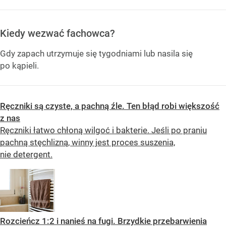
Kiedy wezwać fachowca?
Gdy zapach utrzymuje się tygodniami lub nasila się
po kąpieli.
Ręczniki są czyste, a pachną źle. Ten błąd robi większość
z nas
Ręczniki łatwo chłoną wilgoć i bakterie. Jeśli po praniu
pachną stęchlizną, winny jest proces suszenia,
nie detergent.
Rozcieńcz 1:2 i nanieś na fugi. Brzydkie przebarwienia