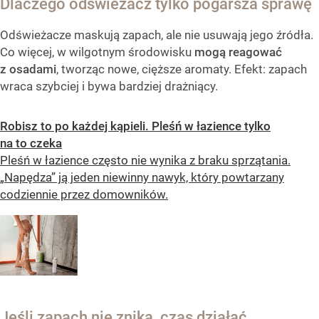
Dlaczego odświeżacz tylko pogarsza sprawę
Odświeżacze maskują zapach, ale nie usuwają jego źródła.
Co więcej, w wilgotnym środowisku
mogą reagować
z osadami
, tworząc nowe, cięższe aromaty. Efekt: zapach
wraca szybciej i bywa bardziej drażniący.
Robisz to po każdej kąpieli. Pleśń w łazience tylko
na to czeka
Pleśń w łazience często nie wynika z braku sprzątania.
„Napędza” ją jeden niewinny nawyk, który powtarzany
codziennie przez domowników.
Jeśli zapach nie znika, czas działać