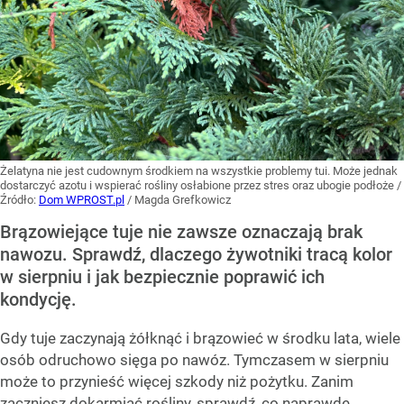
Żelatyna nie jest cudownym środkiem na wszystkie problemy tui. Może jednak
dostarczyć azotu i wspierać rośliny osłabione przez stres oraz ubogie podłoże
/
Źródło:
Dom WPROST.pl
/
Magda Grefkowicz
Brązowiejące tuje nie zawsze oznaczają brak
nawozu. Sprawdź, dlaczego żywotniki tracą kolor
w sierpniu i jak bezpiecznie poprawić ich
kondycję.
Gdy tuje zaczynają żółknąć i brązowieć w środku lata, wiele
osób odruchowo sięga po nawóz. Tymczasem w sierpniu
może to przynieść więcej szkody niż pożytku. Zanim
zaczniesz dokarmiać rośliny, sprawdź, co naprawdę