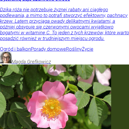
Dzika róża nie potrzebuje żyznej rabaty ani ciągłego
podlewania, a mimo to potrafi stworzyć efektowny, pachnący
krzew. Latem przyciąga owady delikatnymi kwiatami, a
później obsypuje się czerwonymi owocami wyjątkowo
bogatymi w witaminę C. To jeden z tych krzewów, które warto
posadzić również w trudniejszym miejscu ogrodu.
Ogród i balkon
Porady domowe
Rośliny
Życie
Magda
Grefkowicz