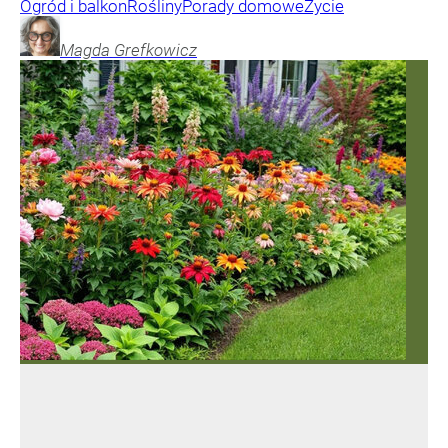
Ogród i balkon
Rośliny
Porady domowe
Życie
Magda
Grefkowicz