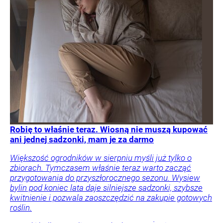
Robię to właśnie teraz. Wiosną nie muszą kupować
ani jednej sadzonki, mam je za darmo
Większość ogrodników w sierpniu myśli już tylko o
zbiorach. Tymczasem właśnie teraz warto zacząć
przygotowania do przyszłorocznego sezonu. Wysiew
bylin pod koniec lata daje silniejsze sadzonki, szybsze
kwitnienie i pozwala zaoszczędzić na zakupie gotowych
roślin.