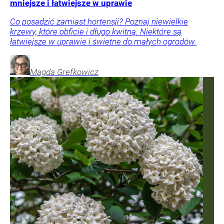
mniejsze i łatwiejsze w uprawie
Co posadzić zamiast hortensji? Poznaj niewielkie
krzewy, które obficie i długo kwitną. Niektóre są
łatwiejsze w uprawie i świetne do małych ogrodów.
Magda
Grefkowicz