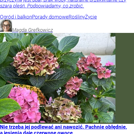
szara pleśń. Podpowiadamy, co zrobić.
Ogród i balkon
Porady domowe
Rośliny
Życie
Magda
Grefkowicz
Nie trzeba jej podlewać ani nawozić. Pachnie obłędnie,
a jesienią daje czerwone owoce