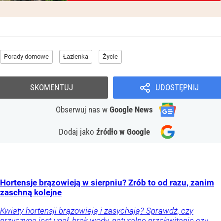
Porady domowe
Łazienka
Życie
SKOMENTUJ
UDOSTĘPNIJ
Obserwuj nas
w
Google News
Dodaj jako
źródło w Google
Hortensje brązowieją w sierpniu? Zrób to od razu, zanim
zaschną kolejne
Kwiaty hortensji brązowieją i zasychają? Sprawdź, czy
przyczyną jest upał, brak wody, naturalne przekwitanie czy