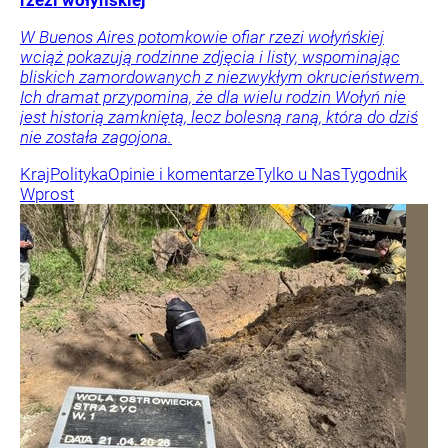
rzezi wołyńskiej
W Buenos Aires potomkowie ofiar rzezi wołyńskiej
wciąż pokazują rodzinne zdjęcia i listy, wspominając
bliskich zamordowanych z niezwykłym okrucieństwem.
Ich dramat przypomina, że dla wielu rodzin Wołyń nie
jest historią zamkniętą, lecz bolesną raną, która do dziś
nie została zagojona.
Kraj
Polityka
Opinie i komentarze
Tylko u Nas
Tygodnik
Wprost