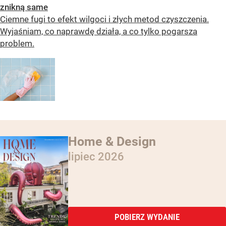
znikną same
Ciemne fugi to efekt wilgoci i złych metod czyszczenia.
Wyjaśniam, co naprawdę działa, a co tylko pogarsza
problem.
Home & Design
lipiec 2026
POBIERZ WYDANIE