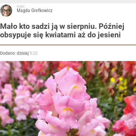
Autor:
Magda Grefkowicz
Mało kto sadzi ją w sierpniu. Później
obsypuje się kwiatami aż do jesieni
Dodano:
dzisiaj
5:22