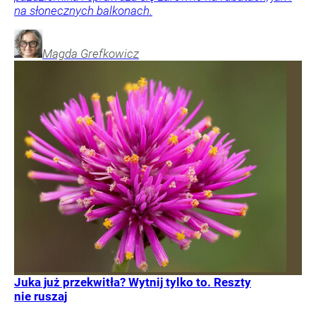
na słonecznych balkonach.
Magda
Grefkowicz
Juka już przekwitła? Wytnij tylko to. Reszty
nie ruszaj