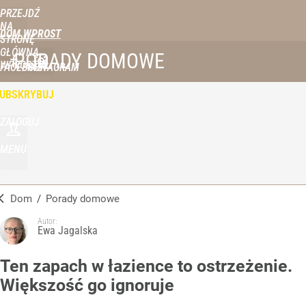
PRZEJDŹ
NA
DOM WPROST
STRONĘ
GŁÓWNĄ
PORADY DOMOWE
WPROST.PL
FACEBOOK
INSTAGRAM
UBSKRYBUJ
ZALOGUJ
MENU
Dom
/
Porady domowe
Autor:
Ewa Jagalska
Ten zapach w łazience to ostrzeżenie.
Większość go ignoruje