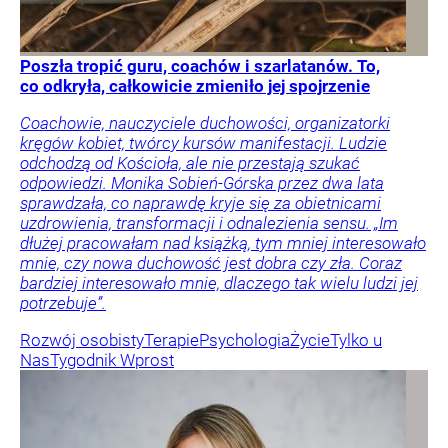
Poszła tropić guru, coachów i szarlatanów. To,
co odkryła, całkowicie zmieniło jej spojrzenie
Coachowie, nauczyciele duchowości, organizatorki
kręgów kobiet, twórcy kursów manifestacji. Ludzie
odchodzą od Kościoła, ale nie przestają szukać
odpowiedzi. Monika Sobień-Górska przez dwa lata
sprawdzała, co naprawdę kryje się za obietnicami
uzdrowienia, transformacji i odnalezienia sensu. „Im
dłużej pracowałam nad książką, tym mniej interesowało
mnie, czy nowa duchowość jest dobra czy zła. Coraz
bardziej interesowało mnie, dlaczego tak wielu ludzi jej
potrzebuje”.
Rozwój osobisty
Terapie
Psychologia
Życie
Tylko u
Nas
Tygodnik Wprost