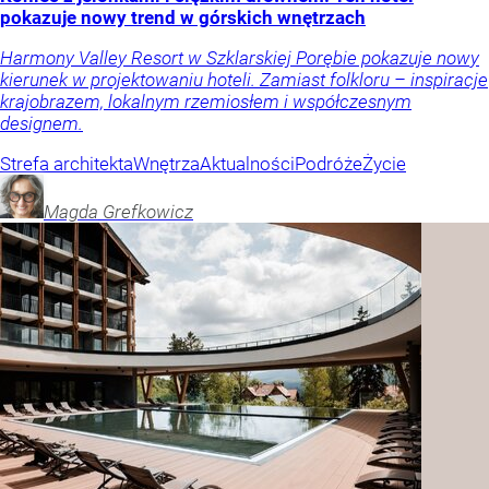
pokazuje nowy trend w górskich wnętrzach
Harmony Valley Resort w Szklarskiej Porębie pokazuje nowy
kierunek w projektowaniu hoteli. Zamiast folkloru – inspiracje
krajobrazem, lokalnym rzemiosłem i współczesnym
designem.
Strefa architekta
Wnętrza
Aktualności
Podróże
Życie
Magda
Grefkowicz