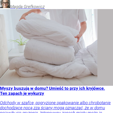
Magda
Grefkowicz
Myszy buszują w domu? Umieść to przy ich kryjówce.
Ten zapach je wykurzy
Odchody w szafce, pogryzione opakowanie albo chrobotanie
dochodzące nocą zza ściany mogą oznaczać, że w domu
pojawiły się gryzonie. Intensywny zapach mięty może je