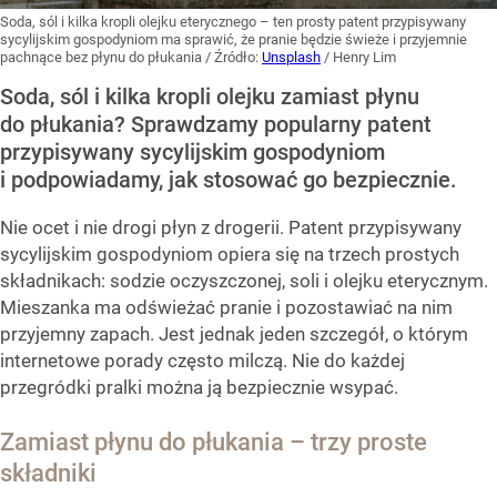
Soda, sól i kilka kropli olejku eterycznego – ten prosty patent przypisywany
sycylijskim gospodyniom ma sprawić, że pranie będzie świeże i przyjemnie
pachnące bez płynu do płukania
/ Źródło:
Unsplash
/
Henry Lim
Soda, sól i kilka kropli olejku zamiast płynu
do płukania? Sprawdzamy popularny patent
przypisywany sycylijskim gospodyniom
i podpowiadamy, jak stosować go bezpiecznie.
Nie ocet i nie drogi płyn z drogerii. Patent przypisywany
sycylijskim gospodyniom opiera się na trzech prostych
składnikach: sodzie oczyszczonej, soli i olejku eterycznym.
Mieszanka ma odświeżać pranie i pozostawiać na nim
przyjemny zapach. Jest jednak jeden szczegół, o którym
internetowe porady często milczą. Nie do każdej
przegródki pralki można ją bezpiecznie wsypać.
Zamiast płynu do płukania – trzy proste
składniki