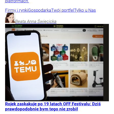
platformach.
Firmy i rynki
Gospodarka
Twój portfel
Tylko u Nas
Beata Anna
Święcicka
Rojek zaskakuje po 19 latach OFF Festivalu: Dziś
prawdopodobnie bym tego nie zrobił