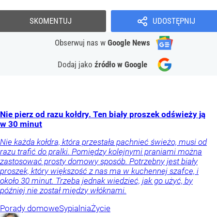
SKOMENTUJ
UDOSTĘPNIJ
Obserwuj nas
w
Google News
Dodaj jako
źródło w Google
Nie pierz od razu kołdry. Ten biały proszek odświeży ją
w 30 minut
Nie każda kołdra, która przestała pachnieć świeżo, musi od
razu trafić do pralki. Pomiędzy kolejnymi praniami można
zastosować prosty domowy sposób. Potrzebny jest biały
proszek, który większość z nas ma w kuchennej szafce, i
około 30 minut. Trzeba jednak wiedzieć, jak go użyć, by
później nie został między włóknami.
Porady domowe
Sypialnia
Życie