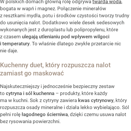
W polskich domach główną rolę odgrywa
twarda woda
,
bogata w wapń i magnez. Połączenie minerałów
z resztkami mydła, potu i środków czystości tworzy trudny
do usunięcia nalot. Dodatkowo wiele desek sedesowych
wykonanych jest z duroplastu lub polipropylenu, które
z czasem
ulegają utlenianiu pod wpływem wilgoci
i temperatury
. To właśnie dlatego zwykłe przetarcie nic
nie daje.
Kuchenny duet, który rozpuszcza nalot
zamiast go maskować
Najskuteczniejszy i jednocześnie bezpieczny zestaw
to
cytryna i sól kuchenna
– produkty, które każdy
ma w kuchni. Sok z cytryny zawiera
kwas cytrynowy
, który
rozpuszcza osady mineralne i działa lekko wybielająco. Sól
pełni rolę
łagodnego ścierniwa
, dzięki czemu usuwa nalot
bez rysowania powierzchni.