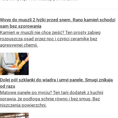
Wsyp do muszli 2 łyżki przed snem. Rano kamień schodzi
sam bez szorowania
Kamień w muszli nie chce zejść? Ten prosty zabieg
rozpuszcza osad przez noc i czyści ceramikę bez
agresywnej chemii.
Dolej pół szklanki do wiadra i umyj panele. Smugi znikają
od razu
Matowe panele po myciu? Ten tani dodatek z kuchni
sprawia, że podłoga schnie równo i bez smug. Bez
niszczenia powierzchni.