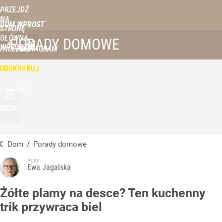
PRZEJDŹ
NA
DOM WPROST
STRONĘ
GŁÓWNĄ
PORADY DOMOWE
WPROST.PL
FACEBOOK
INSTAGRAM
UBSKRYBUJ
ZALOGUJ
MENU
Dom
/
Porady domowe
Autor:
Ewa Jagalska
Żółte plamy na desce? Ten kuchenny
trik przywraca biel