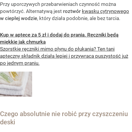
Przy uporczywych przebarwieniach czynność można
powtórzyć. Alternatywą jest
roztwór
kwasku cytrynowego
w ciepłej wodzie
, który działa podobnie, ale bez tarcia.
Kup w aptece za 5 zł i dodaj do prania. Ręczniki będą
miękkie jak chmurka
Szorstkie ręczniki mimo płynu do płukania? Ten tani
apteczny składnik działa lepiej i przywraca puszystość już
po jednym praniu.
Czego absolutnie nie robić przy czyszczeniu
deski