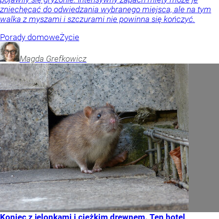
zniechęcać do odwiedzania wybranego miejsca, ale na tym
walka z myszami i szczurami nie powinna się kończyć.
Porady domowe
Życie
Magda
Grefkowicz
Koniec z jelonkami i ciężkim drewnem. Ten hotel