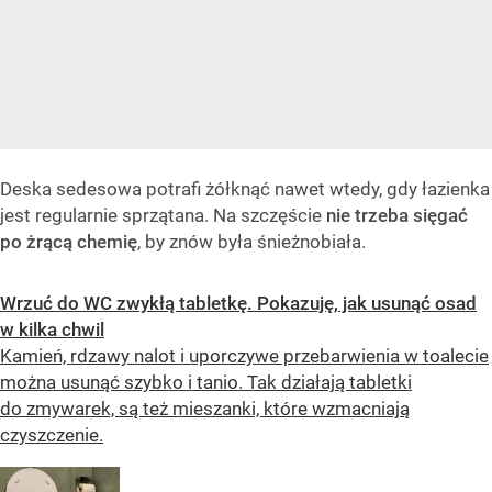
Deska sedesowa potrafi żółknąć nawet wtedy, gdy łazienka
jest regularnie sprzątana. Na szczęście
nie trzeba sięgać
po żrącą chemię
, by znów była śnieżnobiała.
Wrzuć do WC zwykłą tabletkę. Pokazuję, jak usunąć osad
w kilka chwil
Kamień, rdzawy nalot i uporczywe przebarwienia w toalecie
można usunąć szybko i tanio. Tak działają tabletki
do zmywarek, są też mieszanki, które wzmacniają
czyszczenie.