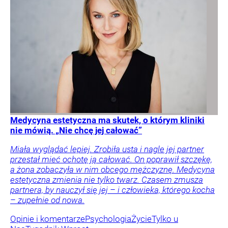
Medycyna estetyczna ma skutek, o którym kliniki
nie mówią. „Nie chcę jej całować”
Miała wyglądać lepiej. Zrobiła usta i nagle jej partner
przestał mieć ochotę ją całować. On poprawił szczękę,
a żona zobaczyła w nim obcego mężczyznę. Medycyna
estetyczna zmienia nie tylko twarz. Czasem zmusza
partnera, by nauczył się jej – i człowieka, którego kocha
– zupełnie od nowa.
Opinie i komentarze
Psychologia
Życie
Tylko u