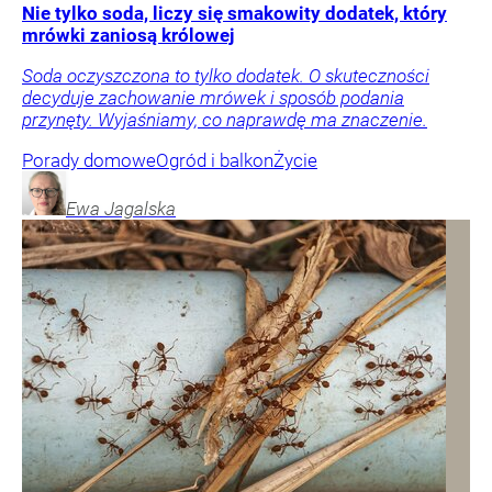
Nie tylko soda, liczy się smakowity dodatek, który
mrówki zaniosą królowej
Soda oczyszczona to tylko dodatek. O skuteczności
decyduje zachowanie mrówek i sposób podania
przynęty. Wyjaśniamy, co naprawdę ma znaczenie.
Porady domowe
Ogród i balkon
Życie
Ewa
Jagalska