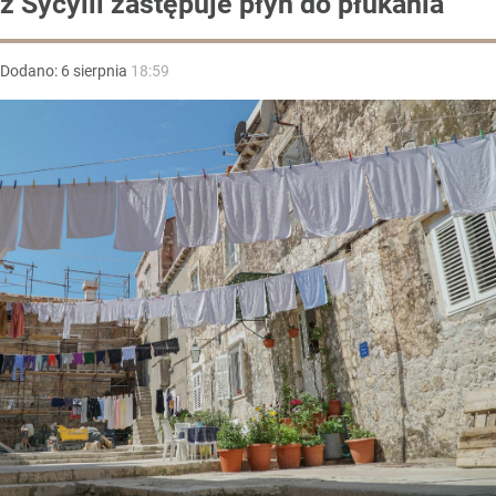
z Sycylii zastępuje płyn do płukania
Dodano:
6
sierpnia
18:59