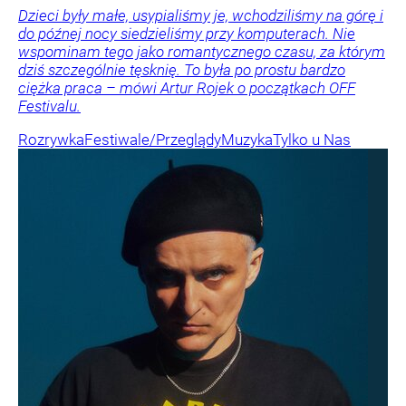
Dzieci były małe, usypialiśmy je, wchodziliśmy na górę i
do późnej nocy siedzieliśmy przy komputerach. Nie
wspominam tego jako romantycznego czasu, za którym
dziś szczególnie tęsknię. To była po prostu bardzo
ciężka praca – mówi Artur Rojek o początkach OFF
Festivalu.
Rozrywka
Festiwale/Przeglądy
Muzyka
Tylko u Nas