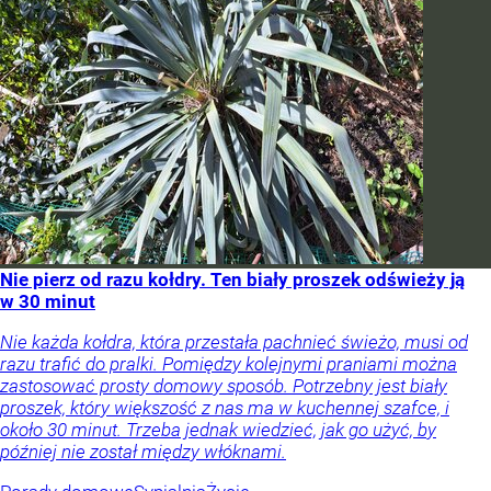
Nie pierz od razu kołdry. Ten biały proszek odświeży ją
w 30 minut
Nie każda kołdra, która przestała pachnieć świeżo, musi od
razu trafić do pralki. Pomiędzy kolejnymi praniami można
zastosować prosty domowy sposób. Potrzebny jest biały
proszek, który większość z nas ma w kuchennej szafce, i
około 30 minut. Trzeba jednak wiedzieć, jak go użyć, by
później nie został między włóknami.