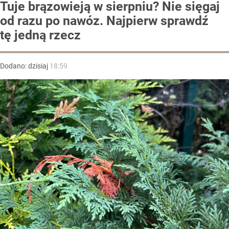
Tuje brązowieją w sierpniu? Nie sięgaj
od razu po nawóz. Najpierw sprawdź
tę jedną rzecz
Dodano:
dzisiaj
18:59