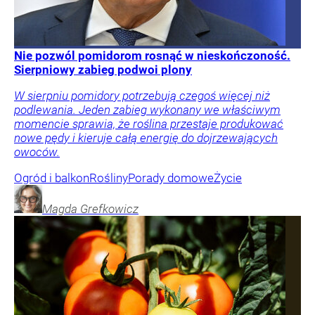
Nie pozwól pomidorom rosnąć w nieskończoność.
Sierpniowy zabieg podwoi plony
W sierpniu pomidory potrzebują czegoś więcej niż
podlewania. Jeden zabieg wykonany we właściwym
momencie sprawia, że roślina przestaje produkować
nowe pędy i kieruje całą energię do dojrzewających
owoców.
Ogród i balkon
Rośliny
Porady domowe
Życie
Magda
Grefkowicz