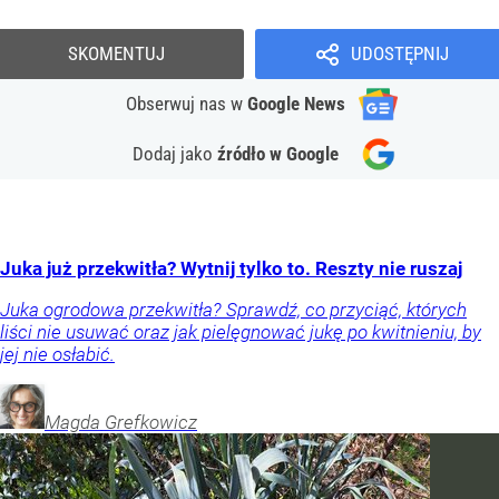
SKOMENTUJ
UDOSTĘPNIJ
Obserwuj nas
w
Google News
Dodaj jako
źródło w Google
Juka już przekwitła? Wytnij tylko to. Reszty nie ruszaj
Juka ogrodowa przekwitła? Sprawdź, co przyciąć, których
liści nie usuwać oraz jak pielęgnować jukę po kwitnieniu, by
jej nie osłabić.
Magda
Grefkowicz