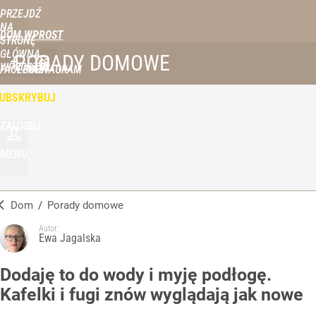
PRZEJDŹ
NA
DOM WPROST
STRONĘ
GŁÓWNĄ
PORADY DOMOWE
WPROST.PL
FACEBOOK
INSTAGRAM
UBSKRYBUJ
ZALOGUJ
MENU
Dom
/
Porady domowe
Autor:
Ewa Jagalska
Dodaję to do wody i myję podłogę.
Kafelki i fugi znów wyglądają jak nowe