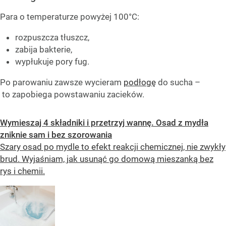
Para o temperaturze powyżej 100°C:
rozpuszcza tłuszcz,
zabija bakterie,
wypłukuje pory fug.
Po parowaniu zawsze wycieram
podłogę
do sucha –
to zapobiega powstawaniu zacieków.
Wymieszaj 4 składniki i przetrzyj wannę. Osad z mydła
zniknie sam i bez szorowania
Szary osad po mydle to efekt reakcji chemicznej, nie zwykły
brud. Wyjaśniam, jak usunąć go domową mieszanką bez
rys i chemii.