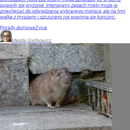
pojawiły się gryzonie. Intensywny zapach mięty może je
zniechęcać do odwiedzania wybranego miejsca, ale na tym
walka z myszami i szczurami nie powinna się kończyć.
Porady domowe
Życie
Magda
Grefkowicz