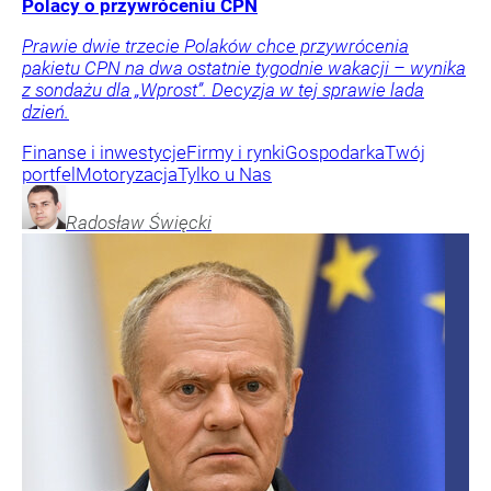
Polacy o przywróceniu CPN
Prawie dwie trzecie Polaków chce przywrócenia
pakietu CPN na dwa ostatnie tygodnie wakacji – wynika
z sondażu dla „Wprost”. Decyzja w tej sprawie lada
dzień.
Finanse i inwestycje
Firmy i rynki
Gospodarka
Twój
portfel
Motoryzacja
Tylko u Nas
Radosław
Święcki