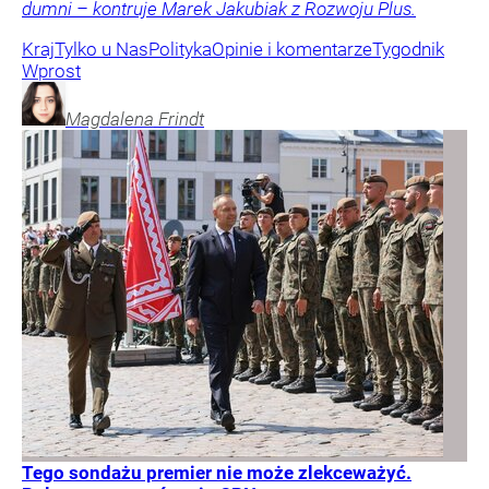
dumni – kontruje Marek Jakubiak z Rozwoju Plus.
Kraj
Tylko u Nas
Polityka
Opinie i komentarze
Tygodnik
Wprost
Magdalena
Frindt
Tego sondażu premier nie może zlekceważyć.