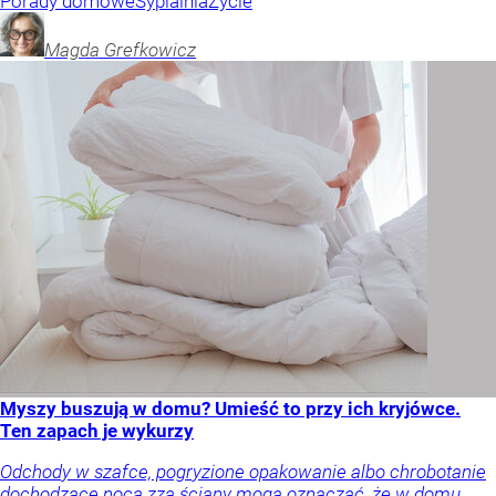
Porady domowe
Sypialnia
Życie
Magda
Grefkowicz
Myszy buszują w domu? Umieść to przy ich kryjówce.
Ten zapach je wykurzy
Odchody w szafce, pogryzione opakowanie albo chrobotanie
dochodzące nocą zza ściany mogą oznaczać, że w domu