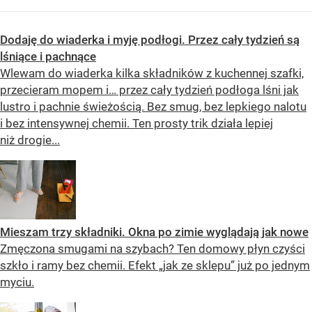
Dodaję do wiaderka i myję podłogi. Przez cały tydzień są
lśniące i pachnące
Wlewam do wiaderka kilka składników z kuchennej szafki,
przecieram mopem i… przez cały tydzień podłoga lśni jak
lustro i pachnie świeżością. Bez smug, bez lepkiego nalotu
i bez intensywnej chemii. Ten prosty trik działa lepiej
niż drogie...
Mieszam trzy składniki. Okna po zimie wyglądają jak nowe
Zmęczona smugami na szybach? Ten domowy płyn czyści
szkło i ramy bez chemii. Efekt „jak ze sklepu” już po jednym
myciu.