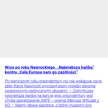
Wrze po roku Nawrockiego. „Największa hańba”
kontra „Cała Europa nam go zazdrości”
Po pierwszym roku prezydentury nic nie wskazuje na to,
żeby Karol Nawrocki wyciszył spory między dwoma
zwaśnionymi politycznymi obozami. – Dotychczas
największą hańbą na karcie jego prezydentury jest
chyba zawetowanie SAFE – ocenia Mariusz Witczak z
KO. – Mamy głowę państwa, z której możemy być