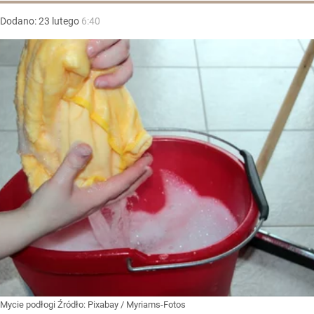
Dodano:
23
lutego
6:40
Mycie podłogi
Źródło:
Pixabay
/
Myriams-Fotos