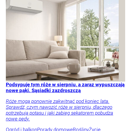
Podsypuję tym róże w sierpniu, a zaraz wypuszczają
nowe pąki. Sąsiadki zazdroszczą
Róże mogą ponownie zakwitnąć pod koniec lata.
Sprawdź, czym nawozić róże w sierpniu, dlaczego
potrzebują potasu i jaki zabieg sekatorem pobudza
nowe pędy.
Ogród i balkon
Porady domowe
Rośliny
Życie