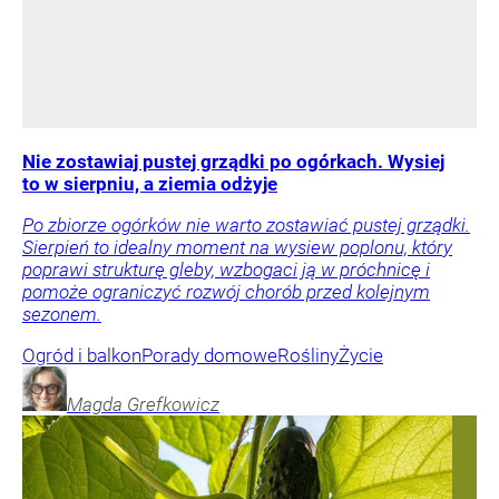
Nie zostawiaj pustej grządki po ogórkach. Wysiej
to w sierpniu, a ziemia odżyje
Po zbiorze ogórków nie warto zostawiać pustej grządki.
Sierpień to idealny moment na wysiew poplonu, który
poprawi strukturę gleby, wzbogaci ją w próchnicę i
pomoże ograniczyć rozwój chorób przed kolejnym
sezonem.
Ogród i balkon
Porady domowe
Rośliny
Życie
Magda
Grefkowicz