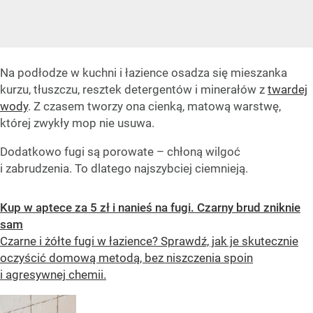
Na podłodze w kuchni i łazience osadza się mieszanka
kurzu, tłuszczu, resztek detergentów i minerałów z
twardej
wody
. Z czasem tworzy ona cienką, matową warstwę,
której zwykły mop nie usuwa.
Dodatkowo fugi są porowate – chłoną wilgoć
i zabrudzenia. To dlatego najszybciej ciemnieją.
Kup w aptece za 5 zł i nanieś na fugi. Czarny brud zniknie
sam
Czarne i żółte fugi w łazience? Sprawdź, jak je skutecznie
oczyścić domową metodą, bez niszczenia spoin
i agresywnej chemii.