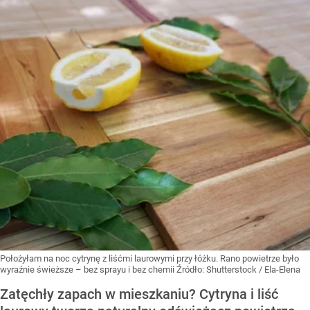
Położyłam na noc cytrynę z liśćmi laurowymi przy łóżku. Rano powietrze było
wyraźnie świeższe – bez sprayu i bez chemii
Źródło:
Shutterstock
/
Ela-Elena
Zatęchły zapach w mieszkaniu? Cytryna i liść