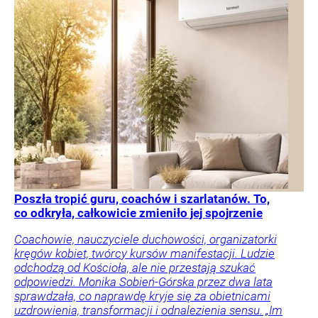
Poszła tropić guru, coachów i szarlatanów. To,
co odkryła, całkowicie zmieniło jej spojrzenie
Coachowie, nauczyciele duchowości, organizatorki
kręgów kobiet, twórcy kursów manifestacji. Ludzie
odchodzą od Kościoła, ale nie przestają szukać
odpowiedzi. Monika Sobień-Górska przez dwa lata
sprawdzała, co naprawdę kryje się za obietnicami
uzdrowienia, transformacji i odnalezienia sensu. „Im