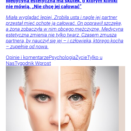
Medycyna estetyczna ma skutek, o którym kliniki
nie mówią. „Nie chcę jej całować”
Miała wyglądać lepiej. Zrobiła usta i nagle jej partner
przestał mieć ochotę ją całować. On poprawił szczękę,
a żona zobaczyła w nim obcego mężczyznę. Medycyna
estetyczna zmienia nie tylko twarz. Czasem zmusza
partnera, by nauczył się jej – i człowieka, którego kocha
– zupełnie od nowa.
Opinie i komentarze
Psychologia
Życie
Tylko u
Nas
Tygodnik Wprost