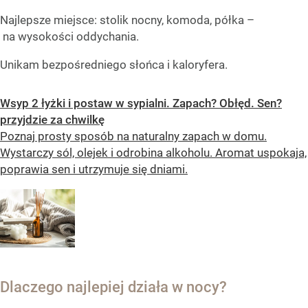
Najlepsze miejsce: stolik nocny, komoda, półka –
na wysokości oddychania.
Unikam bezpośredniego słońca i kaloryfera.
Wsyp 2 łyżki i postaw w sypialni. Zapach? Obłęd. Sen?
przyjdzie za chwilkę
Poznaj prosty sposób na naturalny zapach w domu.
Wystarczy sól, olejek i odrobina alkoholu. Aromat uspokaja,
poprawia sen i utrzymuje się dniami.
Dlaczego najlepiej działa w nocy?