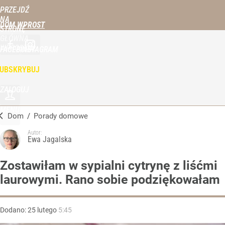
PRZEJDŹ
NA
DOM WPROST
STRONĘ
GŁÓWNĄ
WPROST.PL
FACEBOOK
INSTAGRAM
UBSKRYBUJ
ZALOGUJ
MENU
Dom
/
Porady domowe
Autor:
Ewa Jagalska
Zostawiłam w sypialni cytrynę z liśćmi
laurowymi. Rano sobie podziękowałam
Dodano:
25
lutego
5:45