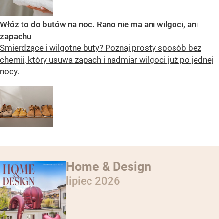
Włóż to do butów na noc. Rano nie ma ani wilgoci, ani
zapachu
Śmierdzące i wilgotne buty? Poznaj prosty sposób bez
chemii, który usuwa zapach i nadmiar wilgoci już po jednej
nocy.
Home & Design
lipiec 2026