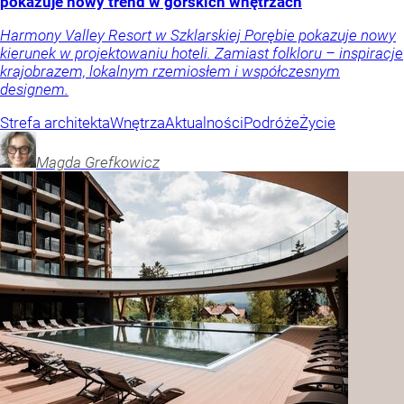
pokazuje nowy trend w górskich wnętrzach
Harmony Valley Resort w Szklarskiej Porębie pokazuje nowy
kierunek w projektowaniu hoteli. Zamiast folkloru – inspiracje
krajobrazem, lokalnym rzemiosłem i współczesnym
designem.
Strefa architekta
Wnętrza
Aktualności
Podróże
Życie
Magda
Grefkowicz