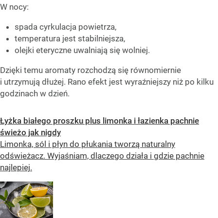
W nocy:
spada cyrkulacja powietrza,
temperatura jest stabilniejsza,
olejki eteryczne uwalniają się wolniej.
Dzięki temu aromaty rozchodzą się równomiernie
i utrzymują dłużej. Rano efekt jest wyraźniejszy niż po kilku
godzinach w dzień.
Łyżka białego proszku plus limonka i łazienka pachnie
świeżo jak nigdy
Limonka, sól i płyn do płukania tworzą naturalny
odświeżacz. Wyjaśniam, dlaczego działa i gdzie pachnie
najlepiej.