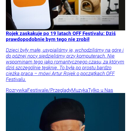
Rojek zaskakuje po 19 latach OFF Festivalu: Dziś
prawdopodobnie bym tego nie zrobił
Dzieci były małe, usypialiśmy je, wchodziliśmy na górę i
do późnej nocy siedzieliśmy przy komputerach. Nie
wspominam tego jako romantycznego czasu, za którym
dziś szczególnie tęsknię. To była po prostu bardzo
ciężka praca – mówi Artur Rojek o początkach OFF
Festivalu.
Rozrywka
Festiwale/Przeglądy
Muzyka
Tylko u Nas