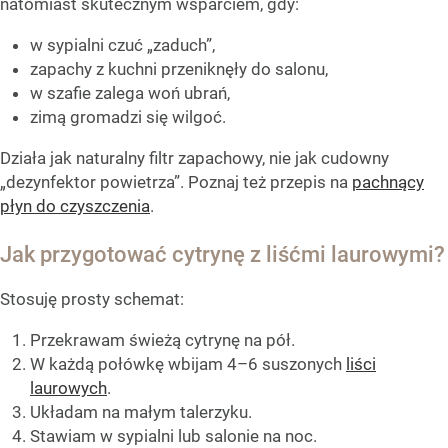
natomiast skutecznym wsparciem, gdy:
w sypialni czuć „zaduch”,
zapachy z kuchni przeniknęły do salonu,
w szafie zalega woń ubrań,
zimą gromadzi się wilgoć.
Działa jak naturalny filtr zapachowy, nie jak cudowny
„dezynfektor powietrza”. Poznaj też przepis na
pachnący
płyn do czyszczenia
.
Jak przygotować cytrynę z liśćmi laurowymi?
Stosuję prosty schemat:
Przekrawam świeżą cytrynę na pół.
W każdą połówkę wbijam 4–6 suszonych
liści
laurowych
.
Układam na małym talerzyku.
Stawiam w sypialni lub salonie na noc.