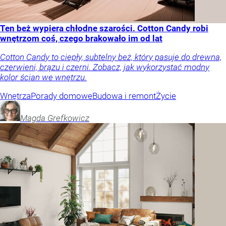
Ten beż wypiera chłodne szarości. Cotton Candy robi
wnętrzom coś, czego brakowało im od lat
Cotton Candy to ciepły, subtelny beż, który pasuje do drewna,
czerwieni, brązu i czerni. Zobacz, jak wykorzystać modny
kolor ścian we wnętrzu.
Wnętrza
Porady domowe
Budowa i remont
Życie
Magda
Grefkowicz