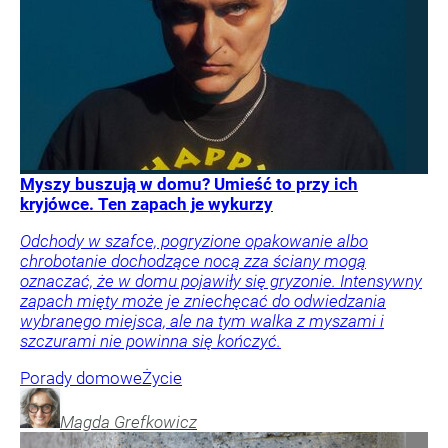
Myszy buszują w domu? Umieść to przy ich
kryjówce. Ten zapach je wykurzy
Odchody w szafce, pogryzione opakowanie albo
chrobotanie dochodzące nocą zza ściany mogą
oznaczać, że w domu pojawiły się gryzonie. Intensywny
zapach mięty może je zniechęcać do odwiedzania
wybranego miejsca, ale na tym walka z myszami i
szczurami nie powinna się kończyć.
Porady domowe
Życie
Magda
Grefkowicz