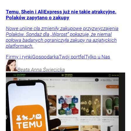
Temu, Shein i AliExpress już nie takie atrakcyjne.
Polaków zapytano o zakupy
Nowe unijne cła zmieniły zakupowe przyzwyczajenia
Polaków. Sondaż dla „Wprost” pokazuje, że niemal
połowa badanych ograniczyła zakupy na azjatyckich
platformach.
Firmy i rynki
Gospodarka
Twój portfel
Tylko u Nas
Beata Anna
Święcicka