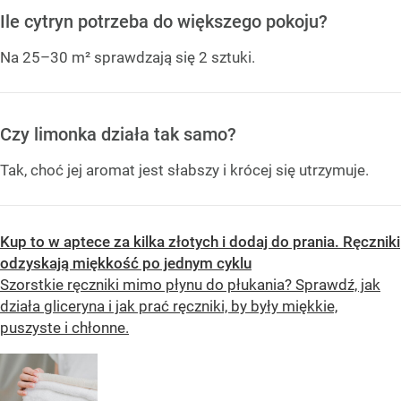
Ile cytryn potrzeba do większego pokoju?
Na 25–30 m² sprawdzają się 2 sztuki.
Czy limonka działa tak samo?
Tak, choć jej aromat jest słabszy i krócej się utrzymuje.
Kup to w aptece za kilka złotych i dodaj do prania. Ręczniki
odzyskają miękkość po jednym cyklu
Szorstkie ręczniki mimo płynu do płukania? Sprawdź, jak
działa gliceryna i jak prać ręczniki, by były miękkie,
puszyste i chłonne.