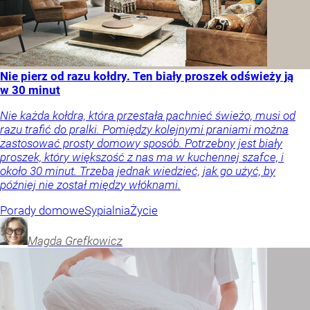
Nie pierz od razu kołdry. Ten biały proszek odświeży ją
w 30 minut
Nie każda kołdra, która przestała pachnieć świeżo, musi od
razu trafić do pralki. Pomiędzy kolejnymi praniami można
zastosować prosty domowy sposób. Potrzebny jest biały
proszek, który większość z nas ma w kuchennej szafce, i
około 30 minut. Trzeba jednak wiedzieć, jak go użyć, by
później nie został między włóknami.
Porady domowe
Sypialnia
Życie
Magda
Grefkowicz